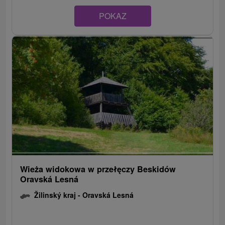
POKAZ
Wieża widokowa w przełęczy Beskidów
Oravská Lesná
Žilinský kraj -
Oravská Lesná