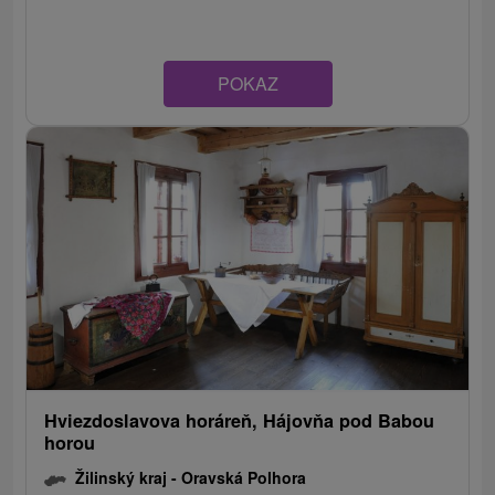
POKAZ
Hviezdoslavova horáreň, Hájovňa pod Babou
horou
Žilinský kraj -
Oravská Polhora