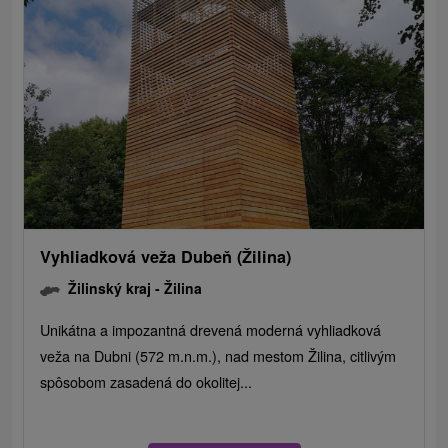
Vyhliadková veža Dubeň (Žilina)
Žilinský kraj -
Žilina
Unikátna a impozantná drevená moderná vyhliadková
veža na Dubni (572 m.n.m.), nad mestom Žilina, citlivým
spôsobom zasadená do okolitej...