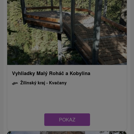
Vyhliadky Malý Roháč a Kobylina
Žilinský kraj -
Kvačany
POKAZ