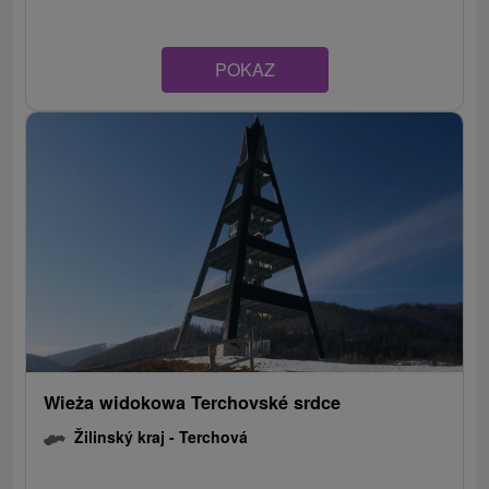
POKAZ
Wieża widokowa Terchovské srdce
Žilinský kraj -
Terchová