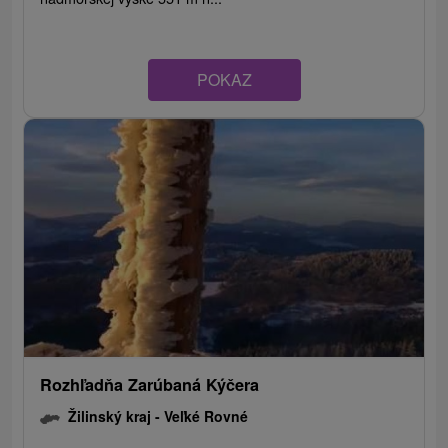
POKAZ
Rozhľadňa Zarúbaná Kýčera
Žilinský kraj -
Veľké Rovné