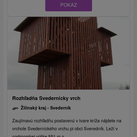
POKAZ
Rozhľadňa Svedernícky vrch
Žilinský kraj -
Svederník
Zaujímavú rozhľadňu postavenú v tvare kríža nájdete na
vrchole Svederníckého vrchu pi obci Sveredník. Leží v
nadmorskej výške 551 m n...