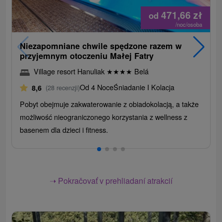
471,66
zł
od
/noc/osoba
Niezapomniane chwile spędzone razem w
przyjemnym otoczeniu Małej Fatry
Village resort Hanuliak
★
★
★
★
Belá
Od 4 Noce
Śniadanie I Kolacja
8,6
(28 recenzji)
Pobyt obejmuje zakwaterowanie z obiadokolacją, a także
możliwość nieograniczonego korzystania z wellness z
basenem dla dzieci i fitness.
➝ Pokračovať v prehliadaní atrakcií