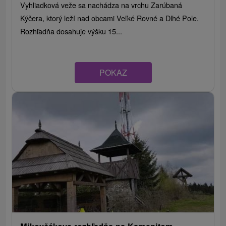
Vyhliadková veže sa nachádza na vrchu Zarúbaná
Kýčera, ktorý leží nad obcami Veľké Rovné a Dlhé Pole.
Rozhľadňa dosahuje výšku 15...
POKAZ