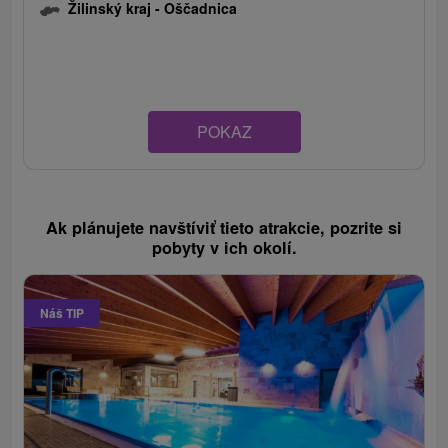
Žilinský kraj -
Oščadnica
POKAZ
Ak plánujete navštíviť tieto atrakcie, pozrite si
pobyty v ich okolí.
Náš TIP