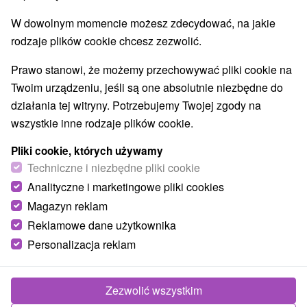
Obiekty architektoniczne
Ośrodek narciarski
(3)
(9)
W dowolnym momencie możesz zdecydować, na jakie
Parki miejskie i zamkowe
Źródła
(2)
(9)
rodzaje plików cookie chcesz zezwolić.
Pola golfowe
Tory gokartowe
(1)
(1)
Amfiteatry i kina w przyrodzie
(2)
Prawo stanowi, że możemy przechowywać pliki cookie na
Túry a turistické chodníky
Tarcze
Jaskinie
(37)
(27)
(4)
Twoim urządzeniu, jeśli są one absolutnie niezbędne do
Tory bobslejowe
Kolejki linowe
(3)
(6)
działania tej witryny. Potrzebujemy Twojej zgody na
Atrakcje z adrenaliną
Atrakcje turystyczne
(28)
(33)
wszystkie inne rodzaje plików cookie.
Muzea i galerie
(13)
Pliki cookie, których używamy
Ogrody zoologiczne i fermy zwierząt
(3)
Techniczne i niezbędne pliki cookie
Ogrody botaniczne
Escaperoom
(2)
(6)
Analityczne i marketingowe pliki cookies
Jeziora, jeziora, zbiorniki wodne
(9)
Atrakcje dla dzieci
Zabytki techniki
Pomniki
Magazyn reklam
(53)
(7)
(4)
Wodospady
Kościoły drewniane
(13)
(4)
Reklamowe dane użytkownika
Aquaparki, baseny
Planetarium i obserwatorium
(11)
(1)
Personalizacja reklam
Ośrodki i miasteczka dziecięce
(4)
Zezwolić wszystkim
Wsie i miasta