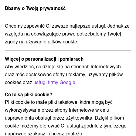
Dbamy o Twoją prywatność
członek grupy
Sorger
Chcemy zapewnić Ci zawsze najlepsze usługi. Jednak ze
Wieże obserwacyjne i chodniki
Stredné Slovensko
Žilinský kraj
względu na obowiązujące prawo potrzebujemy Twojej
zgody na używanie plików cookie.
Wieże obserwacyjne i chodniki
Žilinský kraj
Więcej o personalizacji i pomiarach
Aby wiedzieć, co dzieje się na stronach internetowych
Kategorie
oraz móc dostosować oferty i reklamy, używamy plików
cookies oraz
usługi firmy Google
.
Wszystkie kategorie
Miejsca sakralne
(2)
Wieże obserwacyjne i chodniki
(14)
Co to są pliki cookie?
Zamki, pałace, ruiny
(13)
Pliki cookie to małe pliki tekstowe, które mogą być
Loty widokowe i rejsy wycieczkowe
Sporty
(3)
(15)
wykorzystywane przez strony internetowe w celu
Jazda konna
Skanseny
Teatry
(3)
(11)
(1)
usprawnienia obsługi przez użytkownika. Dzięki plikom
Chaty górskie
Zamki
(8)
(3)
cookie możemy oferować Ci usługi zgodnie z tym, czego
Areny laserowe i paintball
Rafting, rafting, rafting
(3)
(3)
naprawdę szukasz i chcesz znaleźć.