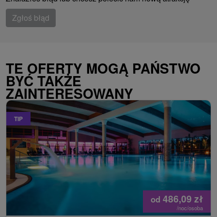
Zgłoś błąd
TE OFERTY MOGĄ PAŃSTWO
BYĆ TAKŻE
ZAINTERESOWANY
TIP
486,09
zł
od
/noc/osoba