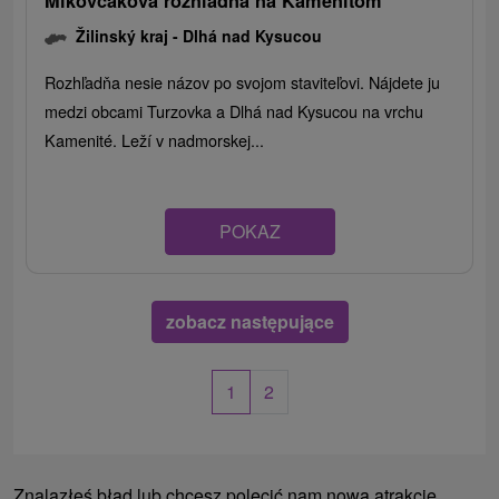
Mikovčákova rozhľadňa na Kamenitom
Žilinský kraj -
Dlhá nad Kysucou
Rozhľadňa nesie názov po svojom staviteľovi. Nájdete ju
medzi obcami Turzovka a Dlhá nad Kysucou na vrchu
Kamenité. Leží v nadmorskej...
POKAZ
zobacz następujące
1
2
Znalazłeś błąd lub chcesz polecić nam nową atrakcję