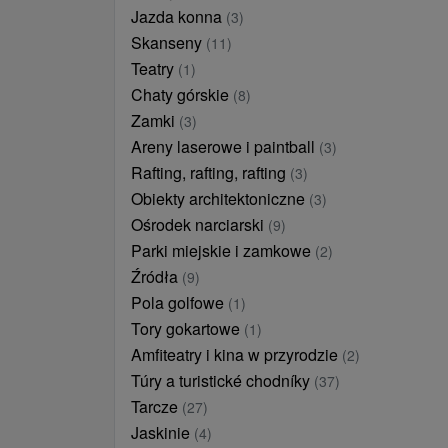
Jazda konna
(3)
Skanseny
(11)
Teatry
(1)
Chaty górskie
(8)
Zamki
(3)
Areny laserowe i paintball
(3)
Rafting, rafting, rafting
(3)
Obiekty architektoniczne
(3)
Ośrodek narciarski
(9)
Parki miejskie i zamkowe
(2)
Źródła
(9)
Pola golfowe
(1)
Tory gokartowe
(1)
Amfiteatry i kina w przyrodzie
(2)
Túry a turistické chodníky
(37)
Tarcze
(27)
Jaskinie
(4)