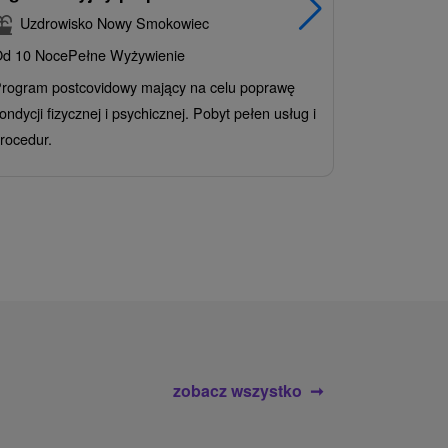
korzystn
Uzdrowisko Nowy Smokowiec
INCLUSI
d 10 Noce
Pełne Wyżywienie
Grand 
rogram postcovidowy mający na celu poprawę
Od 2 Noce
A
ondycji fizycznej i psychicznej. Pobyt pełen usług i
Ciesz się z
rocedur.
wrażeń poby
atrakcje wod
zobacz wszystko