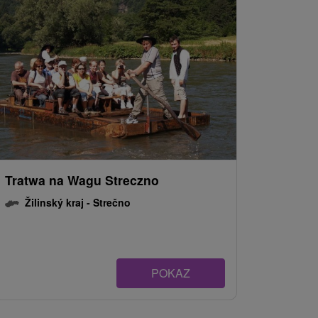
Tratwa na Wagu Streczno
Žilinský kraj -
Strečno
POKAZ