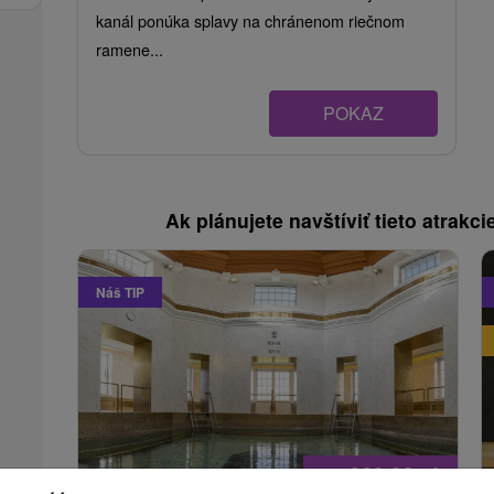
kanál ponúka splavy na chránenom riečnom
ramene...
POKAZ
Ak plánujete navštíviť tieto atrakcie
Náš TIP
669,23
zł
od