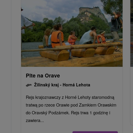
Plte na Orave
Žilinský kraj -
Horná Lehota
Rejs krajoznawczy z Horné Lehoty staromodną
tratwą po rzece Orawie pod Zamkiem Orawskim
do Oravský Podzámek. Rejs trwa 1 godzinę i
zawiera...