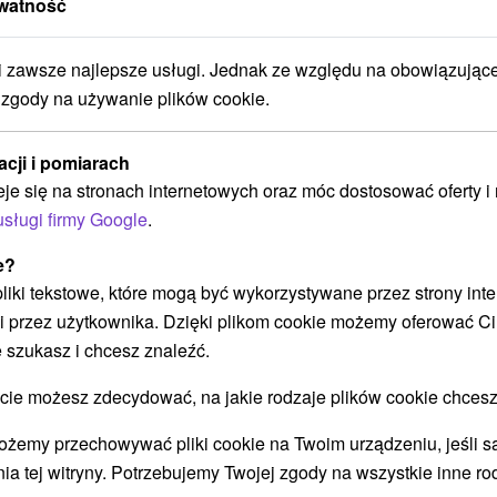
watność
/noc/osoba
Królewskie traktowanie i relaks w
zawsze najlepsze usługi. Jednak ze względu na obowiązując
stylu Art Deco
 zgody na używanie plików cookie.
Uzdrowisko Turczańskie Teplice
Od 1 Noce
9,7
(23 recenzji)
acji i pomiarach
Śniadanie, Śniadanie I Kolacja
eje się na stronach internetowych oraz móc dostosować oferty 
Luksusowy relaks z zabiegami i nielimitowanym
usługi firmy Google
.
dostępem do SPA i AQUAPARKU. Naszą
e?
osobistą rekomendację uzupełnia wyśmienita
 pliki tekstowe, które mogą być wykorzystywane przez strony int
gastronomia.
i przez użytkownika. Dzięki plikom cookie możemy oferować Ci
 szukasz i chcesz znaleźć.
 możesz zdecydować, na jakie rodzaje plików cookie chcesz
➝ Pokračovať v prehl
ożemy przechowywać pliki cookie na Twoim urządzeniu, jeśli s
ia tej witryny. Potrzebujemy Twojej zgody na wszystkie inne ro