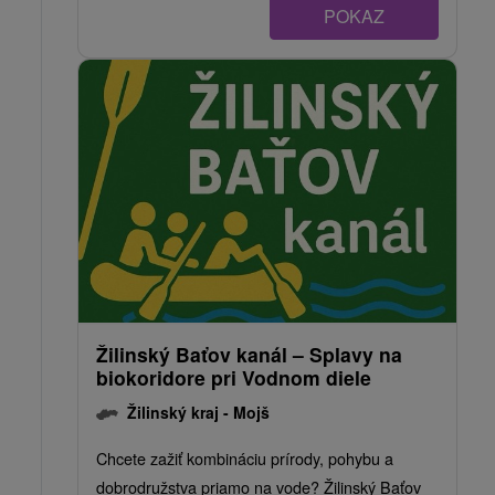
POKAZ
Žilinský Baťov kanál – Splavy na
biokoridore pri Vodnom diele
Žilinský kraj -
Mojš
Chcete zažiť kombináciu prírody, pohybu a
dobrodružstva priamo na vode? Žilinský Baťov