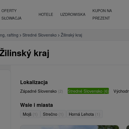
OFERTY
KUPON NA
HOTELE
UZDROWISKA
SŁOWACJA
PREZENT
ing, rafting
Stredné Slovensko
Žilinský kraj
 Žilinský kraj
Lokalizacja
Západné Slovensko
(2)
Stredné Slovensko
(6)
Východn
Wsie i miasta
Mojš
(1)
Strečno
(1)
Horná Lehota
(1)