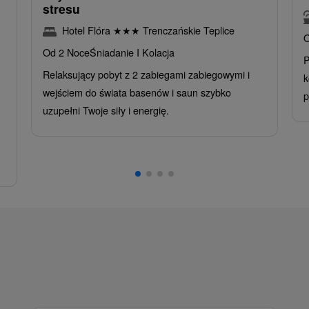
stresu
Hotel Flóra
★
★
★
Trenczańskie Teplice
O
Od 2 Noce
Śniadanie I Kolacja
P
Relaksujący pobyt z 2 zabiegami zabiegowymi i
k
wejściem do świata basenów i saun szybko
p
uzupełni Twoje siły i energię.