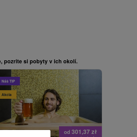
, pozrite si pobyty v ich okolí.
Náš TIP
Náš TIP
Akcia
301,37
zł
od