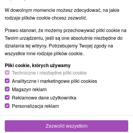
Parki miejskie i zamkowe
Źródła
(2)
(9)
W dowolnym momencie możesz zdecydować, na jakie
Pola golfowe
Tory gokartowe
(1)
(1)
rodzaje plików cookie chcesz zezwolić.
Amfiteatry i kina w przyrodzie
(2)
Túry a turistické chodníky
Tarcze
Jaskinie
(37)
(27)
(4)
Prawo stanowi, że możemy przechowywać pliki cookie na
Tory bobslejowe
Kolejki linowe
(3)
(6)
Twoim urządzeniu, jeśli są one absolutnie niezbędne do
Atrakcje z adrenaliną
Atrakcje turystyczne
(28)
(33)
działania tej witryny. Potrzebujemy Twojej zgody na
Muzea i galerie
(13)
wszystkie inne rodzaje plików cookie.
Ogrody zoologiczne i fermy zwierząt
(3)
Ogrody botaniczne
Escaperoom
(2)
(6)
Pliki cookie, których używamy
Jeziora, jeziora, zbiorniki wodne
Techniczne i niezbędne pliki cookie
(9)
Atrakcje dla dzieci
Zabytki techniki
Pomniki
(53)
(7)
(4)
Analityczne i marketingowe pliki cookies
Wodospady
Kościoły drewniane
(13)
(4)
Magazyn reklam
Aquaparki, baseny
Planetarium i obserwatorium
(11)
(1)
Reklamowe dane użytkownika
Ośrodki i miasteczka dziecięce
(4)
Personalizacja reklam
Wsie i miasta
Zezwolić wszystkim
Liptovský Mikuláš
(9)
Ružomberok
(3)