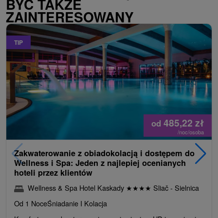
BYĆ TAKŻE
ZAINTERESOWANY
TIP
485,22
zł
od
/noc/osoba
Zakwaterowanie z obiadokolacją i dostępem do
Wellness i Spa: Jeden z najlepiej ocenianych
hoteli przez klientów
Wellness & Spa Hotel Kaskady
★
★
★
★
Sliač - Sielnica
Od 1 Noce
Śniadanie I Kolacja