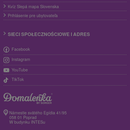
Kvíz Slepá mapa Slovenska
Prihlásenie pre ubytovateľa
SIECI SPOŁECZNOŚCIOWE I ADRES
Facebook
Instagram
YouTube
TikTok
Námestie svätého Egídia 41/95
058 01 Poprad
W budynku INTESu