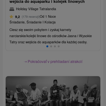
wejścia do aquaparku i kolejek linowych
Holiday Village Tatralandia
Od 1 Noce
9,2
(179 recenzji)
Śniadanie, Śniadanie I Kolacja
Ciesz się swoim pobytem i zyskaj karnety
narciarskie/kolejki linowe do ośrodków Jasna i Wysokie
Tatry oraz wejścia do aquaparków dla każdej osoby.
➝ Pokračovať v prehliadaní atrakcií