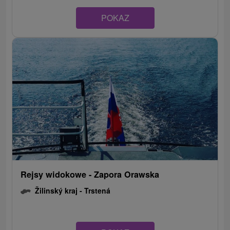
POKAZ
Rejsy widokowe - Zapora Orawska
Žilinský kraj -
Trstená