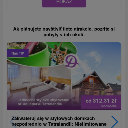
POKAZ
Ak plánujete navštíviť tieto atrakcie, pozrite si
pobyty v ich okolí.
Náš TIP
312,31
zł
od
/noc/osoba
Zakwateruj się w stylowych domkach
bezpośrednio w Tatralandii: Nielimitowane