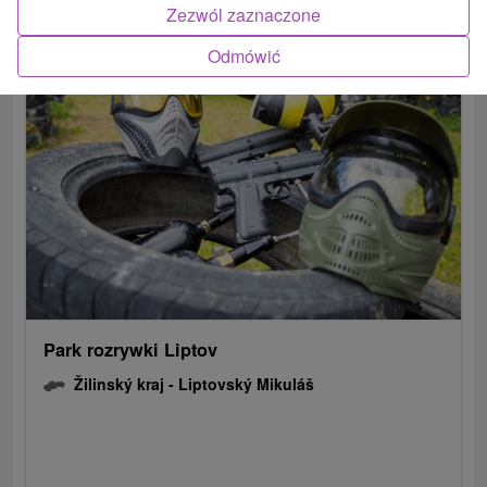
Zezwól zaznaczone
Pokaż wszystko
Odmówić
Park rozrywki Liptov
Žilinský kraj -
Liptovský Mikuláš