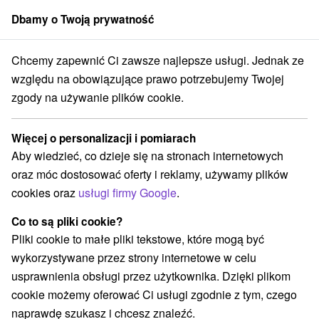
Dbamy o Twoją prywatność
członek grupy
Sorger
Chcemy zapewnić Ci zawsze najlepsze usługi. Jednak ze
e na Słowacji
Atrakcje dla dzieci
Stredné Slovensko
Žilinský kraj
względu na obowiązujące prawo potrzebujemy Twojej
zgody na używanie plików cookie.
Atrakcje dla dzieci Žilinský kraj
Więcej o personalizacji i pomiarach
Kategorie
Aby wiedzieć, co dzieje się na stronach internetowych
oraz móc dostosować oferty i reklamy, używamy plików
Wszystkie kategorie
Miejsca sakralne
(2)
cookies oraz
usługi firmy Google
.
Wieże obserwacyjne i chodniki
(14)
Zamki, pałace, ruiny
(13)
Co to są pliki cookie?
Loty widokowe i rejsy wycieczkowe
Sporty
(3)
(15)
Pliki cookie to małe pliki tekstowe, które mogą być
Jazda konna
Skanseny
Teatry
(3)
(11)
(1)
wykorzystywane przez strony internetowe w celu
Chaty górskie
Zamki
(8)
(3)
usprawnienia obsługi przez użytkownika. Dzięki plikom
Areny laserowe i paintball
Rafting, rafting, rafting
(3)
(3)
cookie możemy oferować Ci usługi zgodnie z tym, czego
Obiekty architektoniczne
Ośrodek narciarski
(3)
(9)
naprawdę szukasz i chcesz znaleźć.