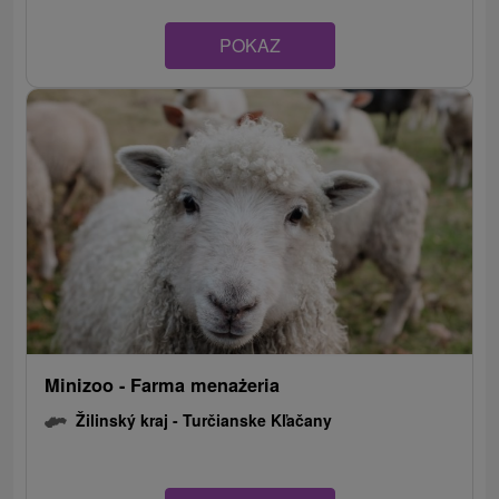
POKAZ
Minizoo - Farma menażeria
Žilinský kraj -
Turčianske Kľačany