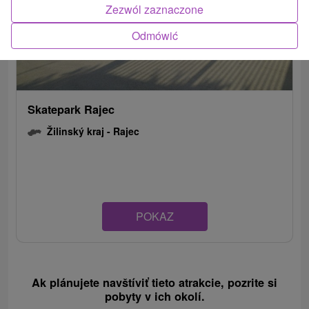
Zezwól zaznaczone
Odmówić
Skatepark Rajec
Žilinský kraj -
Rajec
POKAZ
Ak plánujete navštíviť tieto atrakcie, pozrite si
pobyty v ich okolí.