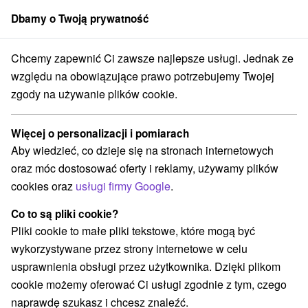
Dbamy o Twoją prywatność
członek grupy
Sorger
Chcemy zapewnić Ci zawsze najlepsze usługi. Jednak ze
wacji
Atrakcje dla dzieci
Stredné Slovensko
Žilinský kraj
Rajec
względu na obowiązujące prawo potrzebujemy Twojej
zgody na używanie plików cookie.
Atrakcje dla dzieci Rajec a v okolí
Więcej o personalizacji i pomiarach
Kategorie
Aby wiedzieć, co dzieje się na stronach internetowych
oraz móc dostosować oferty i reklamy, używamy plików
Wszystkie kategorie
Atrakcje z adrenaliną
(1)
cookies oraz
usługi firmy Google
.
Atrakcje dla dzieci
Aquaparki, baseny
(2)
(1)
Sporty
(1)
Co to są pliki cookie?
Pliki cookie to małe pliki tekstowe, które mogą być
wykorzystywane przez strony internetowe w celu
usprawnienia obsługi przez użytkownika. Dzięki plikom
cookie możemy oferować Ci usługi zgodnie z tym, czego
naprawdę szukasz i chcesz znaleźć.