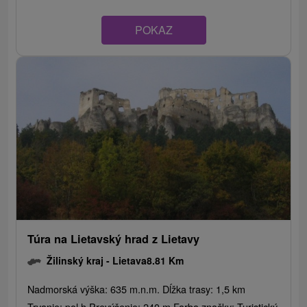
POKAZ
Túra na Lietavský hrad z Lietavy
Žilinský kraj -
Lietava
8.81 Km
Nadmorská výška: 635 m.n.m. Dĺžka trasy: 1,5 km
Trvanie: pol h Prevýšenie: 240 m Farba značky: Turistický