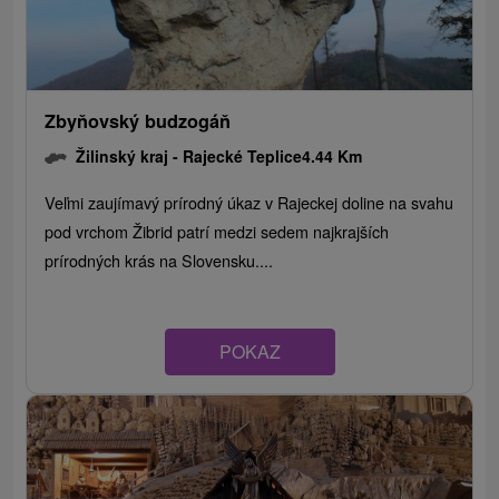
Zbyňovský budzogáň
Žilinský kraj -
Rajecké Teplice
4.44 Km
Veľmi zaujímavý prírodný úkaz v Rajeckej doline na svahu
pod vrchom Žibrid patrí medzi sedem najkrajších
prírodných krás na Slovensku....
POKAZ