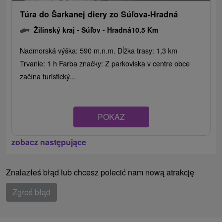
Túra do Šarkanej diery zo Súľova-Hradná
Žilinský kraj -
Súľov - Hradná
10.5 Km
Nadmorská výška: 590 m.n.m. Dĺžka trasy: 1,3 km
Trvanie: 1 h Farba značky: Z parkoviska v centre obce
začína turistický...
POKAZ
zobacz następujące
Znalazłeś błąd lub chcesz polecić nam nową atrakcję
Zgłoś błąd