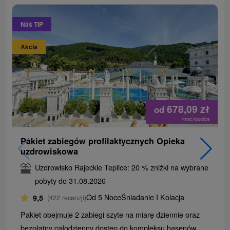
Náš TIP
Akcia
678,09
zł
od
/noc/osoba
Pakiet zabiegów profilaktycznych Opieka
uzdrowiskowa
Uzdrowisko Rajeckie Teplice: 20 % zniżki na wybrane
pobyty do 31.08.2026
Od 5 Noce
Śniadanie I Kolacja
9,5
(422 recenzji)
Pakiet obejmuje 2 zabiegi szyte na miarę dziennie oraz
bezpłatny całodzienny dostęp do kompleksu basenów