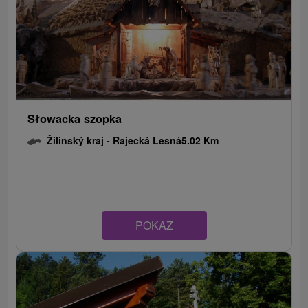
Słowacka szopka
Žilinský kraj -
Rajecká Lesná
5.02 Km
POKAZ