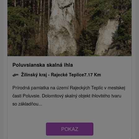
Poluvsianska skalná ihla
Žilinský kraj -
Rajecké Teplice
7.17 Km
Prírodná pamiatka na území Rajeckých Teplíc v mestskej
časti Poluvsie. Dolomitový skalný objekt ihlovitého tvaru
so základňou...
POKAZ