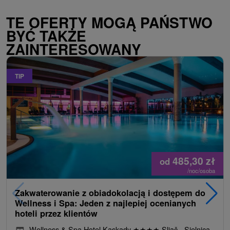
TE OFERTY MOGĄ PAŃSTWO
BYĆ TAKŻE
ZAINTERESOWANY
TIP
485,30
zł
od
/noc/osoba
Zakwaterowanie z obiadokolacją i dostępem do
Wellness i Spa: Jeden z najlepiej ocenianych
hoteli przez klientów
Wellness & Spa Hotel Kaskady
★
★
★
★
Sliač - Sielnica