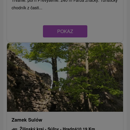
chodník z časti...
POKAZ
Zamek Sulów
Žilinský kraj -
Súľov - Hradná
10.19 Km