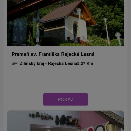
Prameň sv. Františka Rajecká Lesná
Žilinský kraj -
Rajecká Lesná
5.37 Km
POKAZ