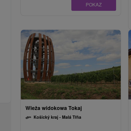
POKAZ
Wieża widokowa Tokaj
Košický kraj -
Malá Tŕňa