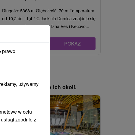
Długość: 5368 m Głębokość: 70 m Temperatura:
od 10,2 do 11,4 ° C Jaskinia Domica znajduje się
w obszarze katastralnym Dlhá Ves i Kečovo...
POKAZ
e prawo
i reklamy, używamy
, pozrite si pobyty v ich okolí.
Náš TIP
Akcia
ernetowe w celu
 usługi zgodnie z