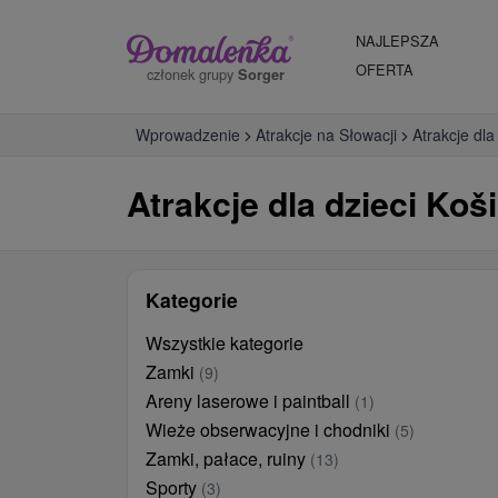
NAJLEPSZA
OFERTA
członek grupy
Sorger
Wprowadzenie
Atrakcje na Słowacji
Atrakcje dla
Atrakcje dla dzieci Koš
Kategorie
Wszystkie kategorie
Zamki
(9)
Areny laserowe i paintball
(1)
Wieże obserwacyjne i chodniki
(5)
Zamki, pałace, ruiny
(13)
Sporty
(3)