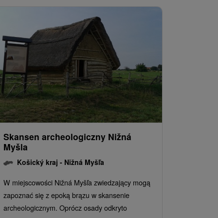
Skansen archeologiczny Nižná
Myšla
Košický kraj -
Nižná Myšľa
W miejscowości Nižná Myšľa zwiedzający mogą
zapoznać się z epoką brązu w skansenie
archeologicznym. Oprócz osady odkryto