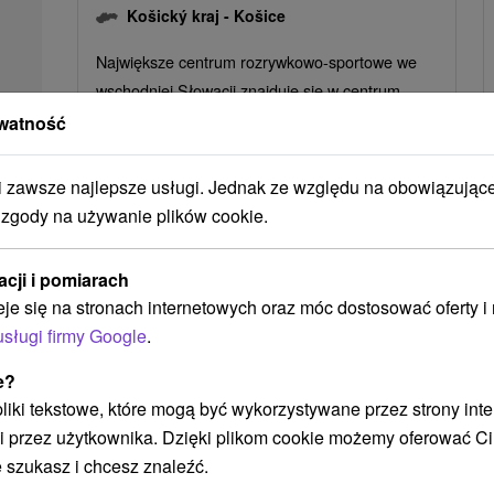
Košický kraj -
Košice
Największe centrum rozrywkowo-sportowe we
wschodniej Słowacji znajduje się w centrum
handlowym Atrium Optima w Koszycach. Na
watność
powierzchni 5000 m2...
zawsze najlepsze usługi. Jednak ze względu na obowiązując
POKAZ
 zgody na używanie plików cookie.
acji i pomiarach
eje się na stronach internetowych oraz móc dostosować oferty 
Ak plánujete navštíviť tieto atrakcie
usługi firmy Google
.
e?
Akcia
 pliki tekstowe, które mogą być wykorzystywane przez strony int
i przez użytkownika. Dzięki plikom cookie możemy oferować Ci
 szukasz i chcesz znaleźć.