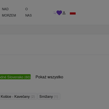
NAD
O
MORZEM
NAS
Pokaż wszystko
odné Slovensko
(60)
Košice - Kavečany
(2)
Smižany
(1)