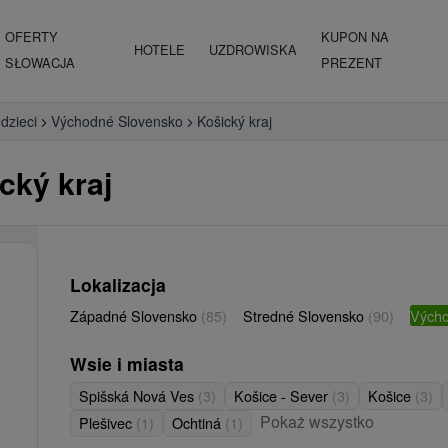
OFERTY
KUPON NA
HOTELE
UZDROWISKA
SŁOWACJA
PREZENT
 dzieci
Východné Slovensko
Košický kraj
ický kraj
Lokalizacja
Západné Slovensko
(85)
Stredné Slovensko
(90)
Vých
Wsie i miasta
Spišská Nová Ves
(3)
Košice - Sever
(3)
Košice
(3)
Pokaż wszystko
Plešivec
(1)
Ochtiná
(1)