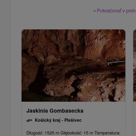
➝ Pokračovať v prehl
Jaskinia Gombasecka
Košický kraj -
Plešivec
Długość: 1525 m Głębokość: 15 m Temperatura: