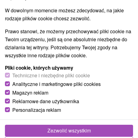
W dowolnym momencie możesz zdecydować, na jakie
rodzaje plików cookie chcesz zezwolić.
Prawo stanowi, że możemy przechowywać pliki cookie na
Twoim urządzeniu, jeśli są one absolutnie niezbędne do
działania tej witryny. Potrzebujemy Twojej zgody na
wszystkie inne rodzaje plików cookie.
Pliki cookie, których używamy
Tor bobslejowy Koszyce - Kavečany
Techniczne i niezbędne pliki cookie
Košický kraj -
Košice - Kavečany
Analityczne i marketingowe pliki cookies
Magazyn reklam
Długość: 800 m Wysokość: 498 m nad poziomem morza
Obiekty sportowo-rekreacyjne dla młodszych i starszych.
Reklamowe dane użytkownika
Posiada 9 zakrętów, 3 tunele,...
Personalizacja reklam
Zezwolić wszystkim
POKAZ