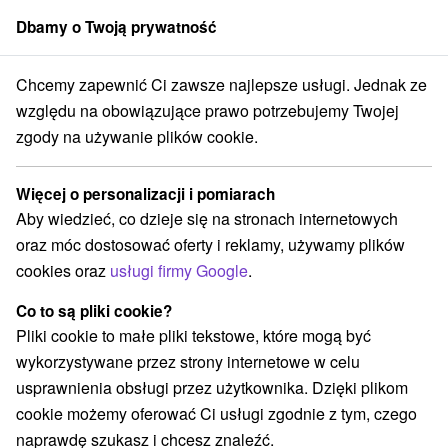
Dbamy o Twoją prywatność
członek grupy
Sorger
Chcemy zapewnić Ci zawsze najlepsze usługi. Jednak ze
 dla dzieci
Východné Slovensko
Košický kraj
Košice - Kavečany
względu na obowiązujące prawo potrzebujemy Twojej
zgody na używanie plików cookie.
Atrakcje dla dzieci Košice -
Kavečany a v okolí
Więcej o personalizacji i pomiarach
Aby wiedzieć, co dzieje się na stronach internetowych
Kategorie
oraz móc dostosować oferty i reklamy, używamy plików
cookies oraz
usługi firmy Google
.
Wszystkie kategorie
Tory bobslejowe
(1)
Atrakcje z adrenaliną
Atrakcje turystyczne
(1)
(2)
Co to są pliki cookie?
Ogrody zoologiczne i fermy zwierząt
(2)
Pliki cookie to małe pliki tekstowe, które mogą być
Atrakcje dla dzieci
(2)
wykorzystywane przez strony internetowe w celu
Ośrodki i miasteczka dziecięce
Sporty
(1)
(1)
usprawnienia obsługi przez użytkownika. Dzięki plikom
cookie możemy oferować Ci usługi zgodnie z tym, czego
naprawdę szukasz i chcesz znaleźć.