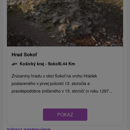
Hrad Sokoľ
Košický kraj -
Sokoľ
6.44 Km
Zrúcaniny hradu v obci Sokoľ na vrchu Hrádek
postaveného v prvej polovici 13. storočia a
pravdepodobne zničeného v 15. storočí (v roku 1297...
POKAZ
zobacz następujące