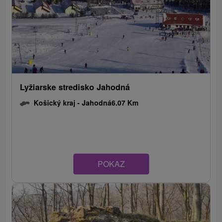
Lyžiarske stredisko Jahodná
Košický kraj -
Jahodná
6.07 Km
POKAZ