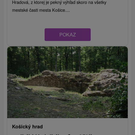
Hradová, z ktorej je pekný výhľad skoro na všetky
mestské časti mesta Košice....
POKAZ
Košický hrad