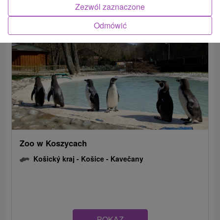
Zezwól zaznaczone
Odmówić
Zoo w Koszycach
Košický kraj -
Košice - Kavečany
POKAZ