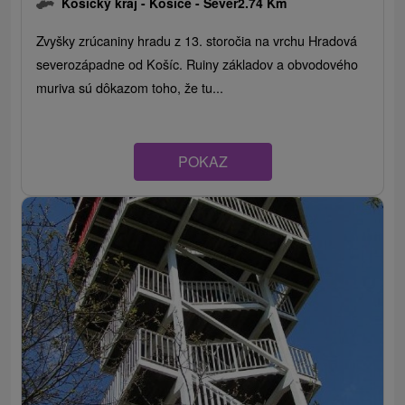
Košický kraj -
Košice - Sever
2.74 Km
Zvyšky zrúcaniny hradu z 13. storočia na vrchu Hradová
severozápadne od Košíc. Ruiny základov a obvodového
muriva sú dôkazom toho, že tu...
POKAZ