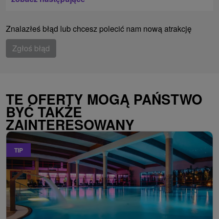
Znalazłeś błąd lub chcesz polecić nam nową atrakcję
Zgłoś błąd
TE OFERTY MOGĄ PAŃSTWO
BYĆ TAKŻE
ZAINTERESOWANY
TIP