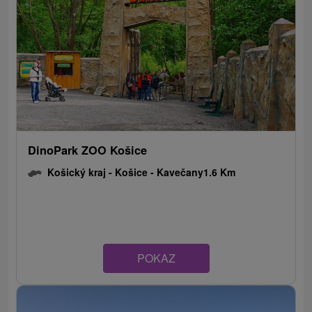
DinoPark ZOO Košice
Košický kraj -
Košice - Kavečany
1.6 Km
POKAZ