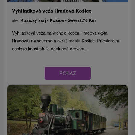
Vyhliadková veža Hradová Košice
Košický kraj -
Košice - Sever
2.76 Km
Vyhliadková veža na vrchole kopca Hradová (kóta
Hradová) na severnom okraji mesta Košice. Priestorová
oceľová konštrukcia doplnená drevom,...
POKAZ