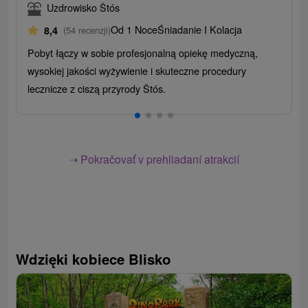
Uzdrowisko Štós
Od 1 Noce
Śniadanie I Kolacja
8,4
(54 recenzji)
Pobyt łączy w sobie profesjonalną opiekę medyczną,
wysokiej jakości wyżywienie i skuteczne procedury
lecznicze z ciszą przyrody Štós.
➝ Pokračovať v prehliadaní atrakcií
Wdzięki kobiece Blisko