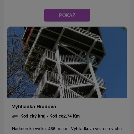
POKAZ
Vyhliadka Hradová
Košický kraj -
Košice
2.74 Km
Nadmorská výška: 466 m.n.m. Vyhliadková veža na vrchu