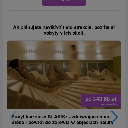
Ak plánujete navštíviť tieto atrakcie, pozrite si
pobyty v ich okolí.
343,68
zł
od
/noc/osoba
Pobyt leczniczy KLASIK: Uzdrawiająca moc
Stóša i powrót do zdrowia w objęciach natury