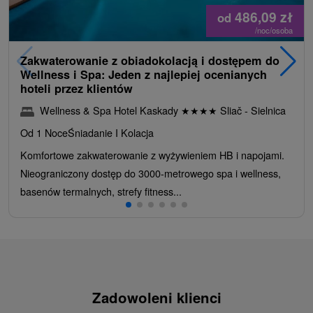
486,09
zł
od
/noc/osoba
Zakwaterowanie z obiadokolacją i dostępem do
Wellness i Spa: Jeden z najlepiej ocenianych
hoteli przez klientów
Wellness & Spa Hotel Kaskady
★
★
★
★
Sliač - Sielnica
Od 1 Noce
Śniadanie I Kolacja
Komfortowe zakwaterowanie z wyżywieniem HB i napojami.
Nieograniczony dostęp do 3000-metrowego spa i wellness,
basenów termalnych, strefy fitness...
Zadowoleni klienci