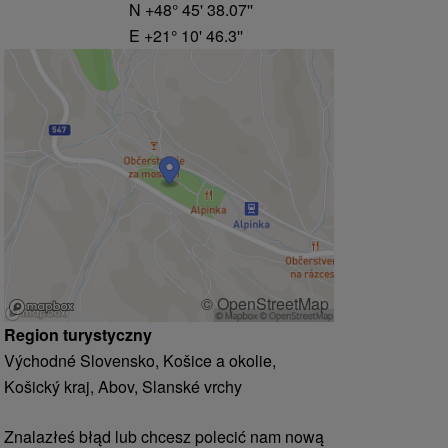
N +48° 45' 38.07''
E +21° 10' 46.3''
© OpenStreetMap
Region turystyczny
Východné Slovensko, Košice a okolie,
Košický kraj, Abov, Slanské vrchy
Znalazłeś błąd lub chcesz polecić nam nową