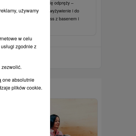
ekend, który naprawdę Cię odpręży –
i reklamy, używamy
kwaterowanie, znakomite wyżywienie i do
zech wejść do strefy wellness z basenem i
iatem witalności.
ernetowe w celu
 usługi zgodnie z
 zezwolić.
ą one absolutnie
dzaje plików cookie.
WANY