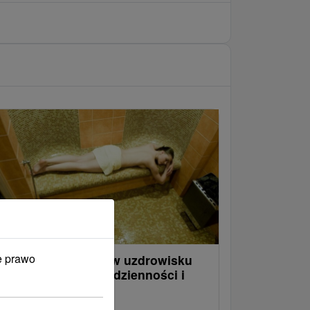
e prawo
eekendowy relaks w uzdrowisku
tós: Ucieczka od codzienności i
armonii