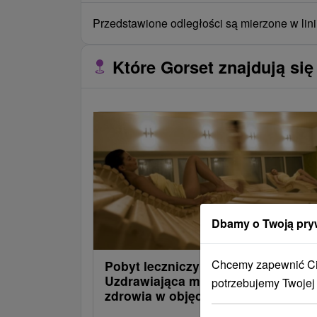
Przedstawione odległości są mierzone w lini
Które Gorset znajdują się
Dbamy o Twoją pry
Chcemy zapewnić Ci 
Pobyt leczniczy KLASIK:
Uzdrawiająca moc Stóša i powrót 
potrzebujemy Twojej
zdrowia w objęciach natury