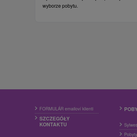
wyborze pobytu.
FORMULÁR emailoví klienti
POB
SZCZEGÓŁY
KONTAKTU
Sylwes
Pobyty