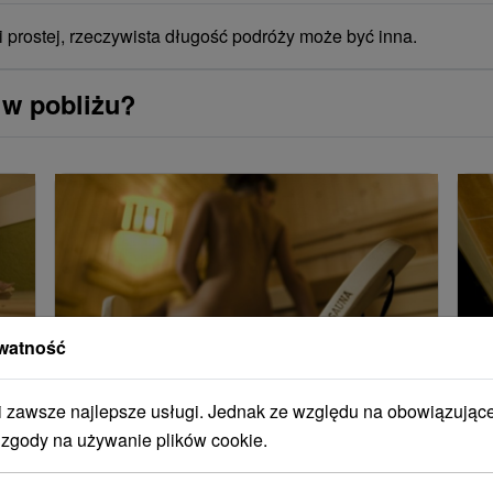
i prostej, rzeczywista długość podróży może być inna.
 w pobliżu?
watność
zawsze najlepsze usługi. Jednak ze względu na obowiązując
7-dniowy pobyt PLECY, KIEROWNIK,
W
do
ZDROWY GŁOS, SPELETERAPIA:
Š
 zgody na używanie plików cookie.
Zdrowie i dobre samopoczucie szyte
h
na miarę