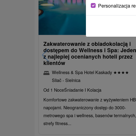
Personalizacja r
485,22
od
/noc/os
Zakwaterowanie z obiadokolacją i
dostępem do Wellness i Spa: Jede
z najlepiej ocenianych hoteli przez
klientów
Wellness & Spa Hotel Kaskady
★
★
★
★
Sliač - Sielnica
Od 1 Noce
Śniadanie I Kolacja
Komfortowe zakwaterowanie z wyżywieniem HB 
napojami. Nieograniczony dostęp do 3000-
metrowego spa i wellness, basenów termalnych
strefy fitness...