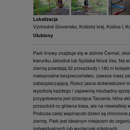
Lokalizacja
Východné Slovensko, Košický kraj, Košice I, K
Ulubiony
Park linowy znajduje się w dolinie Čermel, ok
kierunku Jahodná lub Spišská Nová Ves. Na w
ziemią powstają 32 przeszkody i 180 m koleje
maksymalne bezpieczeństwo, zawsze masz pe
zabezpieczającą. Rzecz jasna doświadczeni ins
wyszkolą każdego i zapewnią niezbędny sprzę
przygotowana jest dziecięca Tarzania, która sk
przeszkód co główna trasa, ale na niewielkiej 
Podczas całej wspinaczki dzieci są chronione
ziemię. Park jest idealnym miejscem do organi
indywidualnych lub wycieczek szkolnych.