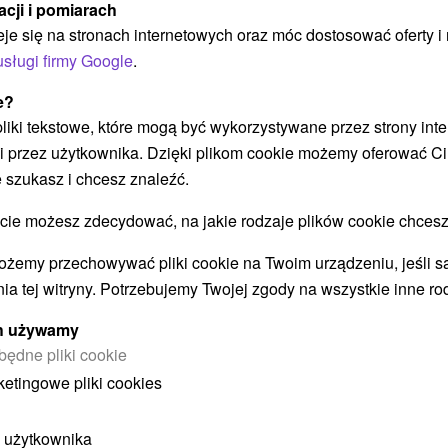
acji i pomiarach
We
Wybierz pobyt dostosowany do Twoich potrzeb -
eje się na stronach internetowych oraz móc dostosować oferty 
za
indywidualne zabiegi, masaże, jacuzzi i ćwiczenia
usługi firmy Google
.
tr
wspomogą regenerację zarówno ciała, jak i
św
e?
umysłu.
 pliki tekstowe, które mogą być wykorzystywane przez strony int
i przez użytkownika. Dzięki plikom cookie możemy oferować Ci
 szukasz i chcesz znaleźć.
Załaduj więcej
 możesz zdecydować, na jakie rodzaje plików cookie chcesz
ożemy przechowywać pliki cookie na Twoim urządzeniu, jeśli s
ia tej witryny. Potrzebujemy Twojej zgody na wszystkie inne ro
STWO BYĆ TAKŻE ZAINTERESO
ych używamy
będne pliki cookie
ketingowe pliki cookies
 użytkownika