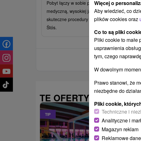
Więcej o personaliz
Pobyt łączy w sobie profesjonalną opiekę
Aby wiedzieć, co dzi
medyczną, wysokiej jakości wyżywienie i
plików cookies oraz
skuteczne procedury lecznicze z ciszą przyrody
Štós.
Co to są pliki cooki
Pliki cookie to małe
usprawnienia obsług
tym, czego naprawdę
W dowolnym momencie
Prawo stanowi, że m
niezbędne do działan
TE OFERTY MOGĄ PAŃ
Pliki cookie, któr
Techniczne i niez
TIP
Analityczne i mar
Magazyn reklam
Reklamowe dane