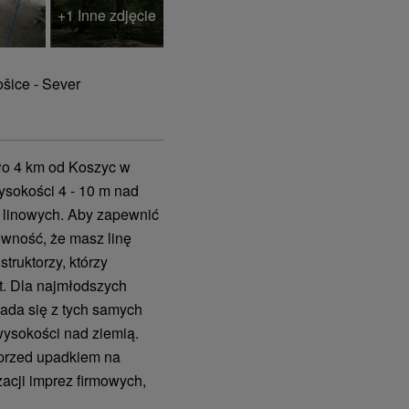
+1 Inne zdjęcie
ošice - Sever
oło 4 km od Koszyc w
ysokości 4 - 10 m nad
k linowych. Aby zapewnić
wność, że masz linę
truktorzy, którzy
t. Dla najmłodszych
łada się z tych samych
wysokości nad ziemią.
 przed upadkiem na
zacji imprez firmowych,