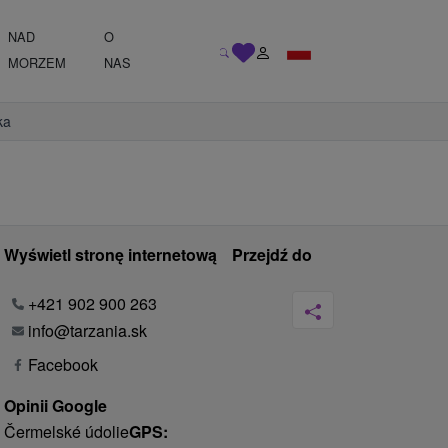
NAD
O
MORZEM
NAS
ka
Wyświetl stronę internetową
Przejdź do
+421 902 900 263
info@tarzania.sk
Facebook
Opinii Google
Čermelské údolie
GPS: