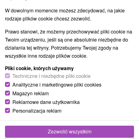
W dowolnym momencie możesz zdecydować, na jakie
rodzaje plików cookie chcesz zezwolić.
Prawo stanowi, że możemy przechowywać pliki cookie na
Twoim urządzeniu, jeśli są one absolutnie niezbędne do
działania tej witryny. Potrzebujemy Twojej zgody na
wszystkie inne rodzaje plików cookie.
Pliki cookie, których używamy
Tor bobslejowy Koszyce - Kavečany
Techniczne i niezbędne pliki cookie
Košický kraj -
Košice - Kavečany
Analityczne i marketingowe pliki cookies
Magazyn reklam
Długość: 800 m Wysokość: 498 m nad poziomem morza
Obiekty sportowo-rekreacyjne dla młodszych i starszych.
Reklamowe dane użytkownika
Posiada 9 zakrętów, 3 tunele,...
Personalizacja reklam
Zezwolić wszystkim
POKAZ