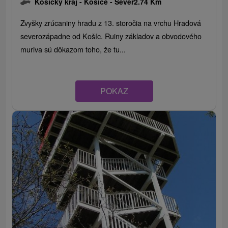
Košický kraj -
Košice - Sever
2.74 Km
Zvyšky zrúcaniny hradu z 13. storočia na vrchu Hradová
severozápadne od Košíc. Ruiny základov a obvodového
muriva sú dôkazom toho, že tu...
POKAZ