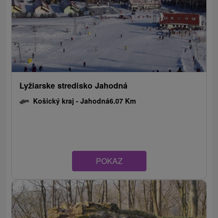
Lyžiarske stredisko Jahodná
Košický kraj -
Jahodná
6.07 Km
POKAZ