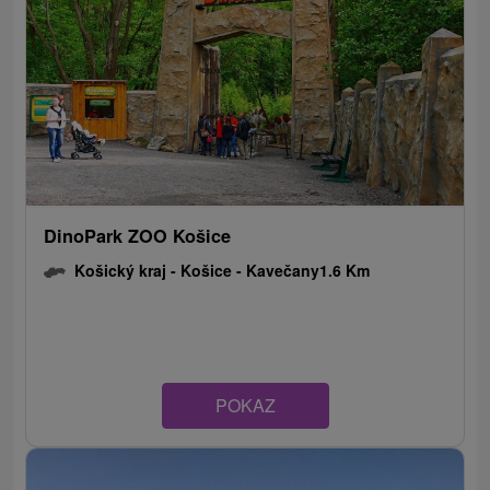
DinoPark ZOO Košice
Košický kraj -
Košice - Kavečany
1.6 Km
POKAZ