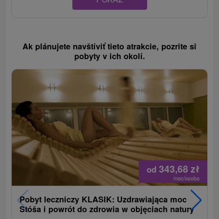
Ak plánujete navštíviť tieto atrakcie, pozrite si
pobyty v ich okolí.
343,68
zł
od
/noc/osoba
Pobyt leczniczy KLASIK: Uzdrawiająca moc
Stóša i powrót do zdrowia w objęciach natury