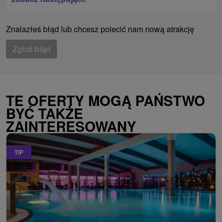
Znalazłeś błąd lub chcesz polecić nam nową atrakcję
Zgłoś błąd
TE OFERTY MOGĄ PAŃSTWO
BYĆ TAKŻE
ZAINTERESOWANY
TIP