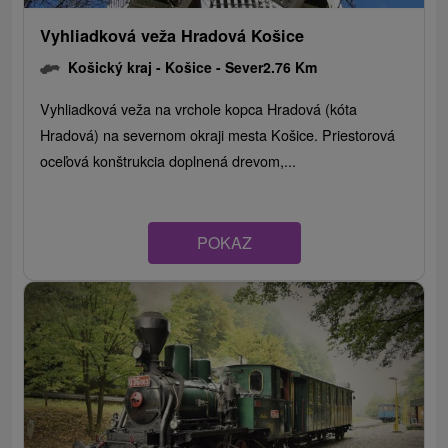
Vyhliadková veža Hradová Košice
Košický kraj -
Košice - Sever
2.76 Km
Vyhliadková veža na vrchole kopca Hradová (kóta
Hradová) na severnom okraji mesta Košice. Priestorová
oceľová konštrukcia doplnená drevom,...
POKAZ