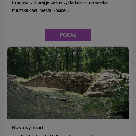
Hradová, z ktorej je pekný výhľad skoro na všetky
mestské časti mesta Košice....
POKAZ
Košický hrad