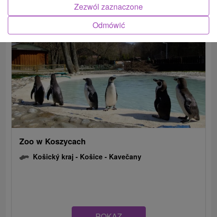
Zezwól zaznaczone
Odmówić
Zoo w Koszycach
Košický kraj -
Košice - Kavečany
POKAZ