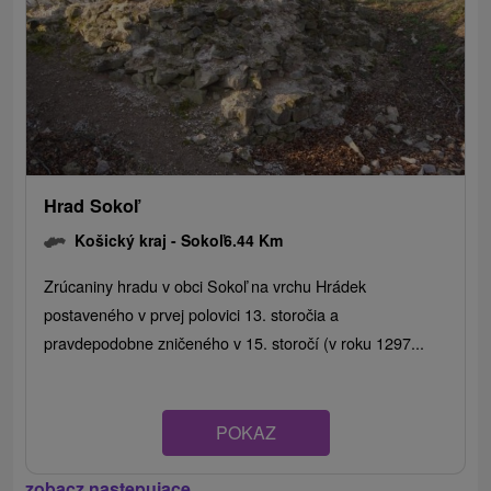
Hrad Sokoľ
Košický kraj -
Sokoľ
6.44 Km
Zrúcaniny hradu v obci Sokoľ na vrchu Hrádek
postaveného v prvej polovici 13. storočia a
pravdepodobne zničeného v 15. storočí (v roku 1297...
POKAZ
zobacz następujące