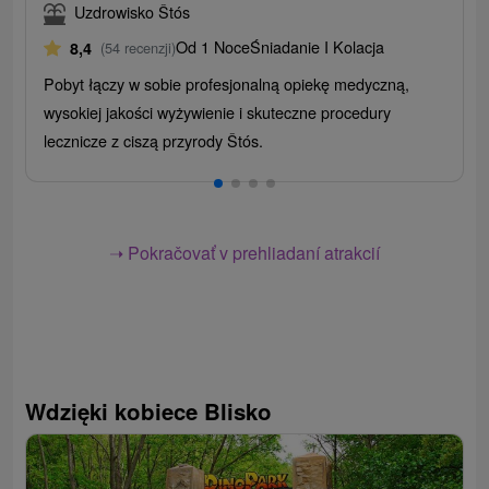
Uzdrowisko Štós
Od 1 Noce
Śniadanie I Kolacja
8,4
(54 recenzji)
Pobyt łączy w sobie profesjonalną opiekę medyczną,
wysokiej jakości wyżywienie i skuteczne procedury
lecznicze z ciszą przyrody Štós.
➝ Pokračovať v prehliadaní atrakcií
Wdzięki kobiece Blisko