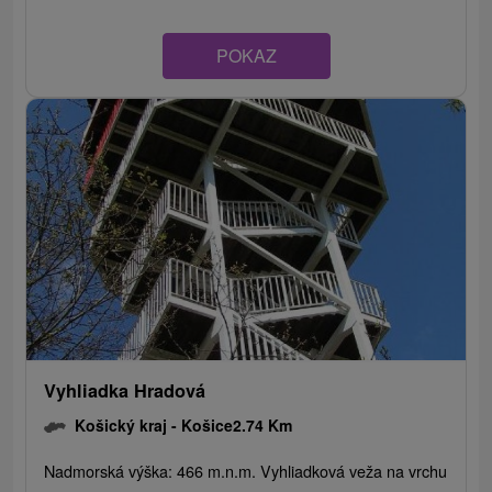
POKAZ
Vyhliadka Hradová
Košický kraj -
Košice
2.74 Km
Nadmorská výška: 466 m.n.m. Vyhliadková veža na vrchu