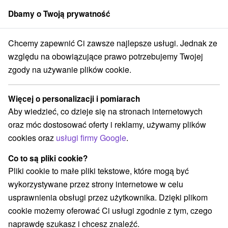
Dbamy o Twoją prywatność
członek grupy
Sorger
Chcemy zapewnić Ci zawsze najlepsze usługi. Jednak ze
urystyczne
Východné Slovensko
Košický kraj
Košice - Kavečany
względu na obowiązujące prawo potrzebujemy Twojej
zgody na używanie plików cookie.
Atrakcje turystyczne Košice -
Kavečany a v okolí
Więcej o personalizacji i pomiarach
Aby wiedzieć, co dzieje się na stronach internetowych
Kategorie
oraz móc dostosować oferty i reklamy, używamy plików
cookies oraz
usługi firmy Google
.
Wszystkie kategorie
Tory bobslejowe
(1)
Atrakcje z adrenaliną
Atrakcje turystyczne
(1)
(2)
Co to są pliki cookie?
Ogrody zoologiczne i fermy zwierząt
(2)
Pliki cookie to małe pliki tekstowe, które mogą być
Atrakcje dla dzieci
(2)
wykorzystywane przez strony internetowe w celu
Ośrodki i miasteczka dziecięce
Sporty
(1)
(1)
usprawnienia obsługi przez użytkownika. Dzięki plikom
cookie możemy oferować Ci usługi zgodnie z tym, czego
naprawdę szukasz i chcesz znaleźć.