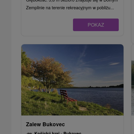
Zemplinie na terenie rekreacyjnym w pobliżu...
POKAZ
Zalew Bukovec
Košický kraj -
Bukovec