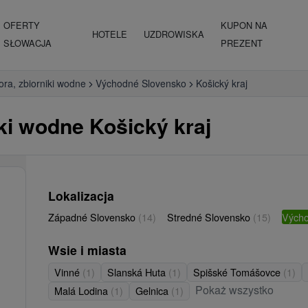
OFERTY
KUPON NA
HOTELE
UZDROWISKA
SŁOWACJA
PREZENT
iora, zbiorniki wodne
Východné Slovensko
Košický kraj
niki wodne Košický kraj
Lokalizacja
Západné Slovensko
(14)
Stredné Slovensko
(15)
Vých
Wsie i miasta
Vinné
(1)
Slanská Huta
(1)
Spišské Tomášovce
(1)
Pokaż wszystko
Malá Lodina
(1)
Gelnica
(1)