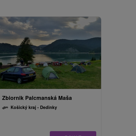
Zbiornik Palcmanská Maša
Košický kraj -
Dedinky