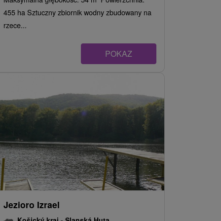
455 ha Sztuczny zbiornik wodny zbudowany na
rzece...
POKAZ
Jezioro Izrael
Košický kraj -
Slanská Huta