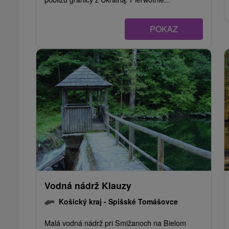
POKAZ
Vodná nádrž Klauzy
Košický kraj -
Spišské Tomášovce
Malá vodná nádrž pri Smižanoch na Bielom