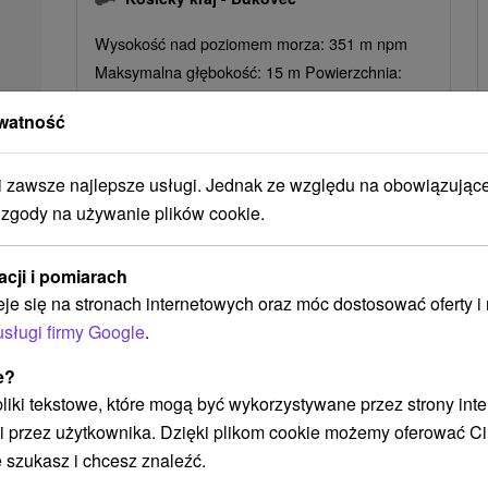
Wysokość nad poziomem morza: 351 m npm
Maksymalna głębokość: 15 m Powierzchnia:
1085 ha Sztucznie utworzony zbiornik wodny
watność
służy jako...
zawsze najlepsze usługi. Jednak ze względu na obowiązując
POKAZ
 zgody na używanie plików cookie.
acji i pomiarach
Ak plánujete navštíviť tieto atrakcie
eje się na stronach internetowych oraz móc dostosować oferty 
usługi firmy Google
.
e?
 pliki tekstowe, które mogą być wykorzystywane przez strony int
i przez użytkownika. Dzięki plikom cookie możemy oferować Ci
 szukasz i chcesz znaleźć.