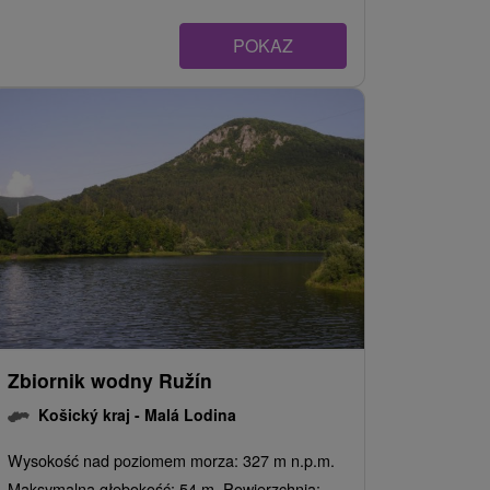
POKAZ
Zbiornik wodny Ružín
Košický kraj -
Malá Lodina
Wysokość nad poziomem morza: 327 m n.p.m.
Maksymalna głębokość: 54 m Powierzchnia: