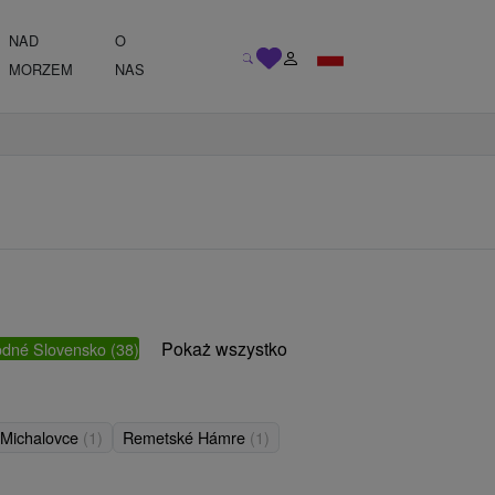
NAD
O
MORZEM
NAS
Pokaż wszystko
odné Slovensko
(38)
Michalovce
(1)
Remetské Hámre
(1)