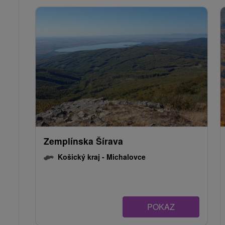
Zemplínska Šírava
Košický kraj -
Michalovce
POKAZ