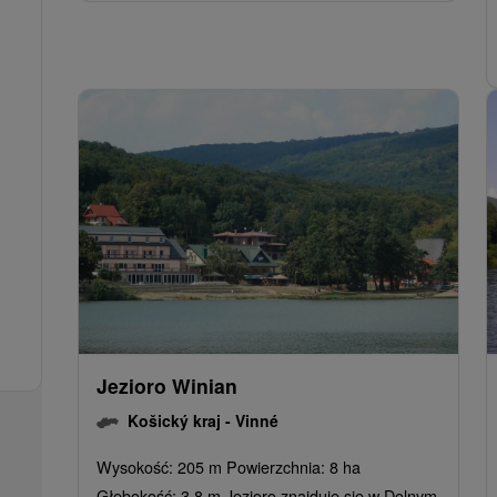
Jezioro Winian
Košický kraj -
Vinné
Wysokość: 205 m Powierzchnia: 8 ha
Głębokość: 3,8 m Jezioro znajduje się w Dolnym