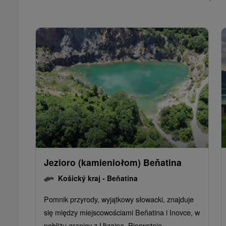
Jezioro (kamieniołom) Beňatina
Košický kraj -
Beňatina
Pomnik przyrody, wyjątkowy słowacki, znajduje
się między miejscowościami Beňatina i Inovce, w
pobliżu granicy z Ukrainą. Pierwotnie...