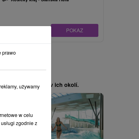
POKAZ
e prawo
, pozrite si pobyty v ich okolí.
i reklamy, używamy
ernetowe w celu
 usługi zgodnie z