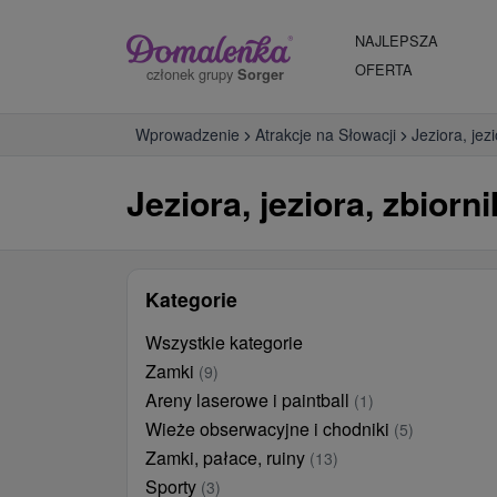
NAJLEPSZA
OFERTA
członek grupy
Sorger
Wprowadzenie
Atrakcje na Słowacji
Jeziora, jez
Jeziora, jeziora, zbior
Kategorie
Wszystkie kategorie
Zamki
(9)
Areny laserowe i paintball
(1)
Wieże obserwacyjne i chodniki
(5)
Zamki, pałace, ruiny
(13)
Sporty
(3)