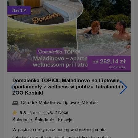
Náš TIP
282,14
zł
od
/noc/osoba
Domalenka TOPKA: Maladinovo na Liptowie,
apartamenty z wellness w pobliżu Tatralandii i
ZOO Kontakt
Ośrodek Maladinovo Liptowski Mikulasz
Od 2 Noce
9,8
(6 recenzji)
Śniadanie, Śniadanie I Kolacja
W pakiecie otrzymasz nocleg w obniżonej cenie,
śniadanie lub obiadokolację na każdy dzień pobytu,