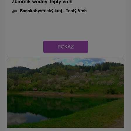
Zbiornik wodny Teply vrch
Banskobystrický kraj -
Teplý Vrch
POKAZ