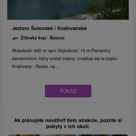
Jezioro Šutovské / Kraľovanské
Žilinský kraj -
Šútovo
Wysokość: 830 m npm Głębokość: 15 m Pierwotny
kamieniołom, który został zalany, znajduje się w części
Kraľovany - Rzeka, na...
POKAZ
Ak plánujete navštíviť tieto atrakcie, pozrite si
pobyty v ich okolí.