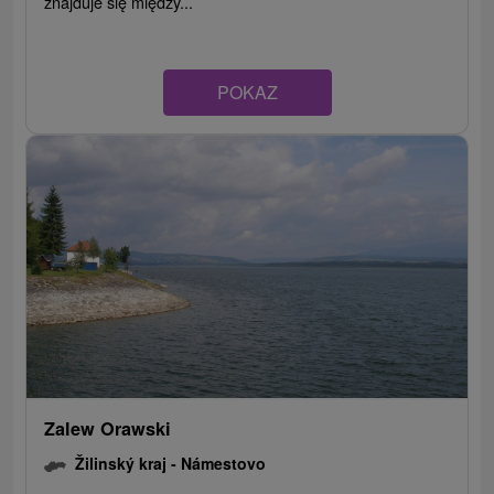
znajduje się między...
POKAZ
Zalew Orawski
Žilinský kraj -
Námestovo