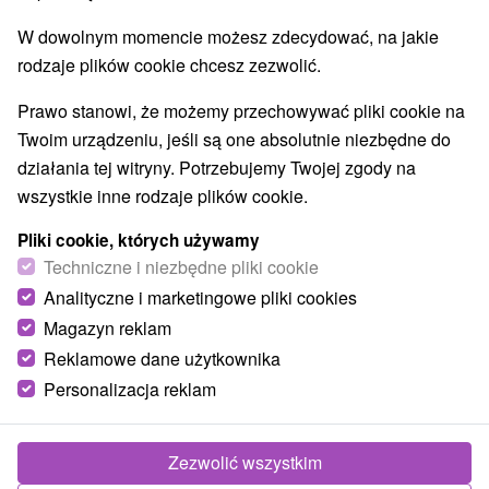
Obiekty architektoniczne
Ośrodek narciarski
(8)
(14)
W dowolnym momencie możesz zdecydować, na jakie
Parki miejskie i zamkowe
Źródła
(5)
(18)
rodzaje plików cookie chcesz zezwolić.
Pola golfowe
Tory gokartowe
(3)
(1)
Amfiteatry i kina w przyrodzie
(6)
Prawo stanowi, że możemy przechowywać pliki cookie na
Túry a turistické chodníky
Tarcze
Jaskinie
(55)
(34)
(8)
Twoim urządzeniu, jeśli są one absolutnie niezbędne do
Tory bobslejowe
Kolejki linowe
(4)
(7)
działania tej witryny. Potrzebujemy Twojej zgody na
Atrakcje z adrenaliną
Atrakcje turystyczne
(35)
(78)
wszystkie inne rodzaje plików cookie.
Muzea i galerie
(27)
Pliki cookie, których używamy
Ogrody zoologiczne i fermy zwierząt
(4)
Techniczne i niezbędne pliki cookie
Ogrody botaniczne
Escaperoom
(5)
(6)
Analityczne i marketingowe pliki cookies
Jeziora, jeziora, zbiorniki wodne
(15)
Atrakcje dla dzieci
Zabytki techniki
Magazyn reklam
(90)
(19)
Pomniki
Wodospady
Kościoły drewniane
(5)
(19)
(5)
Reklamowe dane użytkownika
Aquaparki, baseny
Planetarium i obserwatorium
(24)
(4)
Personalizacja reklam
Ośrodki i miasteczka dziecięce
(8)
Zezwolić wszystkim
Wsie i miasta