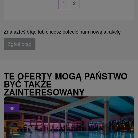
1
2
Znalazłeś błąd lub chcesz polecić nam nową atrakcję
Zgłoś błąd
TE OFERTY MOGĄ PAŃSTWO
BYĆ TAKŻE
ZAINTERESOWANY
TIP