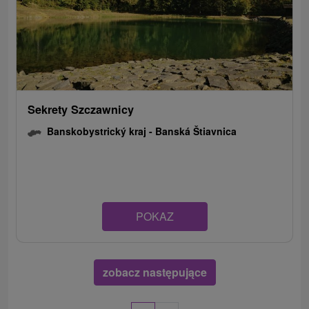
Sekrety Szczawnicy
Banskobystrický kraj -
Banská Štiavnica
POKAZ
zobacz następujące