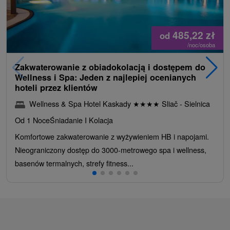
485,22
zł
od
/noc/osoba
Zakwaterowanie z obiadokolacją i dostępem do
Wellness i Spa: Jeden z najlepiej ocenianych
hoteli przez klientów
Wellness & Spa Hotel Kaskady
★
★
★
★
Sliač - Sielnica
Od 1 Noce
Śniadanie I Kolacja
Komfortowe zakwaterowanie z wyżywieniem HB i napojami.
Nieograniczony dostęp do 3000-metrowego spa i wellness,
basenów termalnych, strefy fitness...