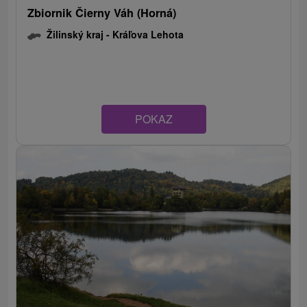
Zbiornik Čierny Váh (Horná)
Žilinský kraj -
Kráľova Lehota
POKAZ