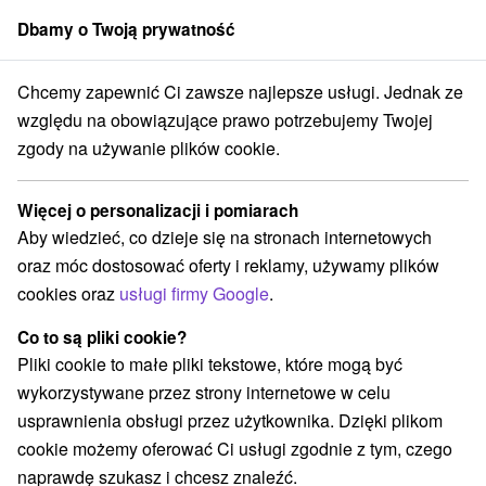
Dbamy o Twoją prywatność
członek grupy
Sorger
Chcemy zapewnić Ci zawsze najlepsze usługi. Jednak ze
e na Słowacji
Jeziora, jeziora, zbiorniki wodne
Stredné Slovensko
względu na obowiązujące prawo potrzebujemy Twojej
zgody na używanie plików cookie.
Jeziora, jeziora, zbiorniki wodne
Stredné Slovensko
Więcej o personalizacji i pomiarach
Aby wiedzieć, co dzieje się na stronach internetowych
Kategorie
oraz móc dostosować oferty i reklamy, używamy plików
cookies oraz
usługi firmy Google
.
Wszystkie kategorie
Miejsca sakralne
(6)
Wieże obserwacyjne i chodniki
(18)
Co to są pliki cookie?
Zamki, pałace, ruiny
(35)
Pliki cookie to małe pliki tekstowe, które mogą być
Loty widokowe i rejsy wycieczkowe
Sporty
(3)
(19)
wykorzystywane przez strony internetowe w celu
Jazda konna
Skanseny
Teatry
(4)
(13)
(3)
usprawnienia obsługi przez użytkownika. Dzięki plikom
Chaty górskie
Zamki
(13)
(7)
cookie możemy oferować Ci usługi zgodnie z tym, czego
Areny laserowe i paintball
Rafting, rafting, rafting
(5)
(6)
naprawdę szukasz i chcesz znaleźć.