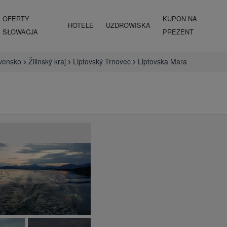
OFERTY
KUPON NA
HOTELE
UZDROWISKA
SŁOWACJA
PREZENT
vensko
Žilinský kraj
Liptovský Trnovec
Liptovska Mara