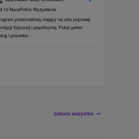
INCLUSIV
d 10 Noce
Pełne Wyżywienie
Grand Ho
rogram postcovidowy mający na celu poprawę
Od 2 Noce
All
ondycji fizycznej i psychicznej. Pobyt pełen
Ciesz się zr
sług i procedur.
wrażeń pobyte
atrakcje wodne
rodziny.
zobacz wszystko