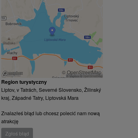
© OpenStreetMap
Region turystyczny
Liptov, v Tatrách, Severné Slovensko, Žilinský
kraj, Západné Tatry, Liptovská Mara
Znalazłeś błąd lub chcesz polecić nam nową
atrakcję
Zgłoś błąd