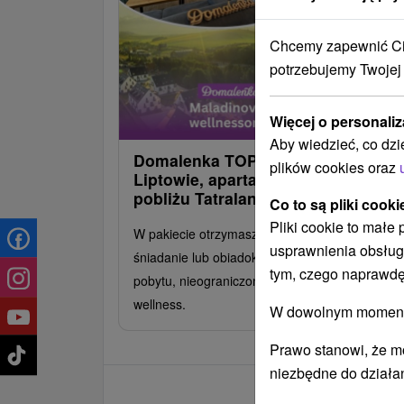
Chcemy zapewnić Ci 
potrzebujemy Twojej
Więcej o personaliz
Aby wiedzieć, co dzi
Domalenka TOPKA: Maladinovo na
plików cookies oraz
Liptowie, apartamenty z wellness 
pobliżu Tatralandii i ZOO Kontakt
Co to są pliki cooki
Pliki cookie to małe
W pakiecie otrzymasz nocleg w obniżonej cenie
usprawnienia obsług
śniadanie lub obiadokolację na każdy dzień
tym, czego naprawdę
pobytu, nieograniczony dostęp do centrum
wellness.
W dowolnym momencie
Prawo stanowi, że m
niezbędne do działan