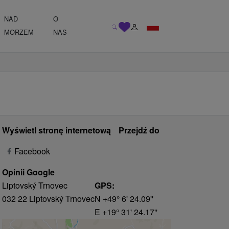
NAD
O
MORZEM
NAS
Wyświetl stronę internetową
Przejdź do
Facebook
Opinii Google
Liptovský Trnovec
GPS:
032 22 Liptovský Trnovec
N +49° 6' 24.09''
E +19° 31' 24.17''