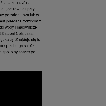
ożna zakończyć na
eli jest również przy
się po zalaniu wsi lub w
 jest polecana rodzinom z
 do wody i malownicze
23 stopni Celsjusza.
ędkarzy. Znajduje się tu
tóry przebiega ścieżka
na spokojny spacer po