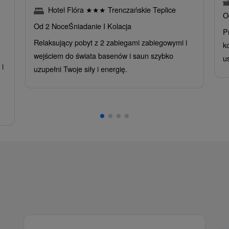
Hotel Flóra
★
★
★
Trenczańskie Teplice
O
Od 2 Noce
Śniadanie I Kolacja
P
Relaksujący pobyt z 2 zabiegami zabiegowymi i
k
wejściem do świata basenów i saun szybko
u
i
uzupełni Twoje siły i energię.
,