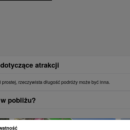
dotyczące atrakcji
i prostej, rzeczywista długość podróży może być inna.
 w pobliżu?
watność