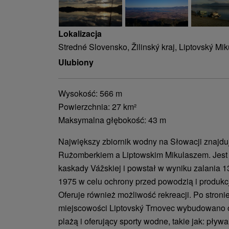
Lokalizacja
Stredné Slovensko, Žilinský kraj, Liptovský Mi
Ulubiony
Wysokość: 566 m
Powierzchnia: 27 km²
Maksymalna głębokość: 43 m
Największy zbiornik wodny na Słowacji znajdu
Rużomberkiem a Liptowskim Mikulaszem. Jest 
kaskady Vážskiej i powstał w wyniku zalania 1
1975 w celu ochrony przed powodzią i produkcją
Oferuje również możliwość rekreacji. Po stroni
miejscowości Liptovský Trnovec wybudowano o
plażą i oferujący sporty wodne, takie jak: pływa