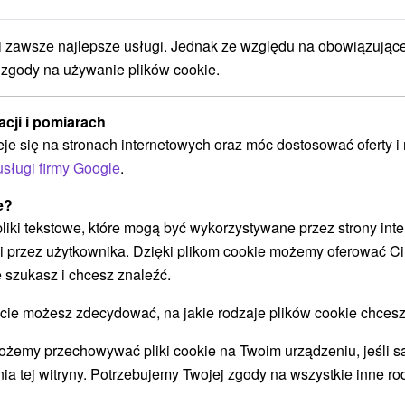
zawsze najlepsze usługi. Jednak ze względu na obowiązując
 zgody na używanie plików cookie.
acji i pomiarach
eje się na stronach internetowych oraz móc dostosować oferty 
Zakwateruj się w stylowych
Z
usługi firmy Google
.
w
domkach bezpośrednio w
w
Tatralandii: Nielimitowane wejścia
e?
do aquaparku i kolejek linowych
Ni
 pliki tekstowe, które mogą być wykorzystywane przez strony int
,
we
i przez użytkownika. Dzięki plikom cookie możemy oferować Ci
Ciesz się swoim pobytem i zyskaj karnety
Do
 szukasz i chcesz znaleźć.
narciarskie/kolejki linowe do ośrodków Jasna i
re
Wysokie Tatry oraz wejścia do aquaparków dla
 możesz zdecydować, na jakie rodzaje plików cookie chcesz
każdej osoby.
ożemy przechowywać pliki cookie na Twoim urządzeniu, jeśli s
ia tej witryny. Potrzebujemy Twojej zgody na wszystkie inne ro
Załaduj więcej