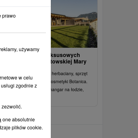
e prawo
i reklamy, używamy
akwaterowanie w luksusowych
illach w pobliżu Liptowskiej Mary
elimitowany fitness, serwis herbaciany, sprzęt
ernetowe w celu
llness (szlafrok, kapcie), kosmetyki Botanica.
 usługi zgodnie z
datkowe usługi, takie jak hangar na łodzie,
stauracje i strefa wellness.
 zezwolić.
ą one absolutnie
dzaje plików cookie.