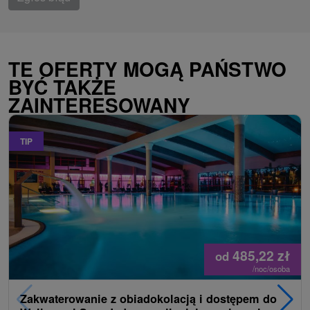
TE OFERTY MOGĄ PAŃSTWO
BYĆ TAKŻE
ZAINTERESOWANY
TIP
485,22
zł
od
/noc/osoba
Zakwaterowanie z obiadokolacją i dostępem do