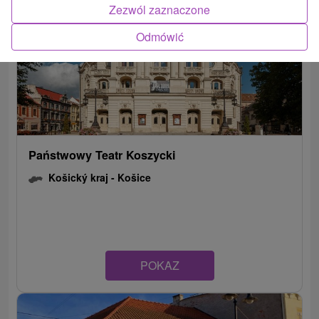
Zezwól zaznaczone
Odmówić
Państwowy Teatr Koszycki
Košický kraj -
Košice
POKAZ