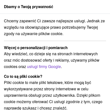
Dbamy o Twoją prywatność
członek grupy
Sorger
Chcemy zapewnić Ci zawsze najlepsze usługi. Jednak ze
Atrakcje na Słowacji
Teatry
Východné Slovensko
Košický kraj
względu na obowiązujące prawo potrzebujemy Twojej
zgody na używanie plików cookie.
Teatry Košický kraj
Więcej o personalizacji i pomiarach
Kategorie
Aby wiedzieć, co dzieje się na stronach internetowych
oraz móc dostosować oferty i reklamy, używamy plików
Wszystkie kategorie
Zamki
(9)
cookies oraz
usługi firmy Google
.
Areny laserowe i paintball
(1)
Wieże obserwacyjne i chodniki
(5)
Co to są pliki cookie?
Zamki, pałace, ruiny
Sporty
Jazda konna
(13)
(3)
(1)
Pliki cookie to małe pliki tekstowe, które mogą być
Skanseny
Teatry
Chaty górskie
(4)
(2)
(2)
wykorzystywane przez strony internetowe w celu
Ośrodki i miasteczka dziecięce
Miejsca sakralne
(3)
(7)
usprawnienia obsługi przez użytkownika. Dzięki plikom
Obiekty architektoniczne
Ośrodek narciarski
(1)
(2)
cookie możemy oferować Ci usługi zgodnie z tym, czego
Parki miejskie i zamkowe
Pola golfowe
(4)
(1)
naprawdę szukasz i chcesz znaleźć.