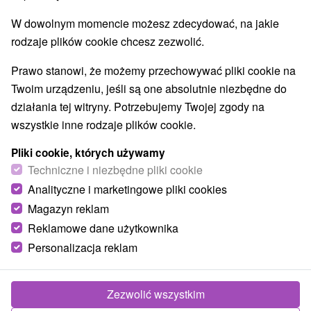
Szlaki winne
Amfiteatry i kina w przyrodzie
(1)
(1)
W dowolnym momencie możesz zdecydować, na jakie
Túry a turistické chodníky
Escaperoom
(13)
(3)
rodzaje plików cookie chcesz zezwolić.
Jaskinie
Tory bobslejowe
Kolejki linowe
(11)
(1)
(1)
Atrakcje z adrenaliną
Atrakcje turystyczne
(5)
(24)
Prawo stanowi, że możemy przechowywać pliki cookie na
Muzea i galerie
(12)
Twoim urządzeniu, jeśli są one absolutnie niezbędne do
Ogrody zoologiczne i fermy zwierząt
(3)
działania tej witryny. Potrzebujemy Twojej zgody na
Ogrody botaniczne
(1)
wszystkie inne rodzaje plików cookie.
Jeziora, jeziora, zbiorniki wodne
(10)
Atrakcje dla dzieci
Zabytki techniki
(19)
(11)
Pliki cookie, których używamy
Pomniki
Wodospady
Kościoły drewniane
Techniczne i niezbędne pliki cookie
(2)
(5)
(2)
Aquaparki, baseny
Planetarium i obserwatorium
(2)
(2)
Analityczne i marketingowe pliki cookies
Magazyn reklam
Reklamowe dane użytkownika
Wsie i miasta
Personalizacja reklam
Košice
(2)
Zezwolić wszystkim