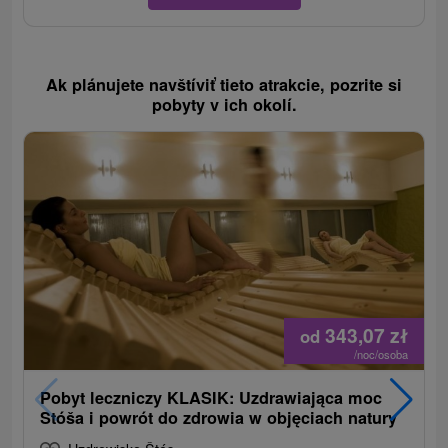
Ak plánujete navštíviť tieto atrakcie, pozrite si
pobyty v ich okolí.
343,07
zł
od
/noc/osoba
Pobyt leczniczy KLASIK: Uzdrawiająca moc
Stóša i powrót do zdrowia w objęciach natury