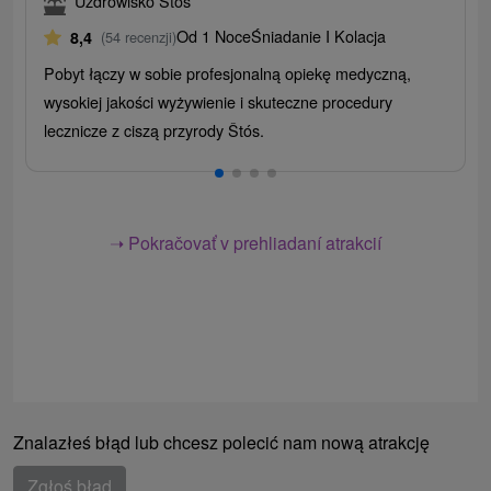
Uzdrowisko Štós
Od 1 Noce
Śniadanie I Kolacja
8,4
(54 recenzji)
Pobyt łączy w sobie profesjonalną opiekę medyczną,
wysokiej jakości wyżywienie i skuteczne procedury
lecznicze z ciszą przyrody Štós.
➝ Pokračovať v prehliadaní atrakcií
Znalazłeś błąd lub chcesz polecić nam nową atrakcję
Zgłoś błąd