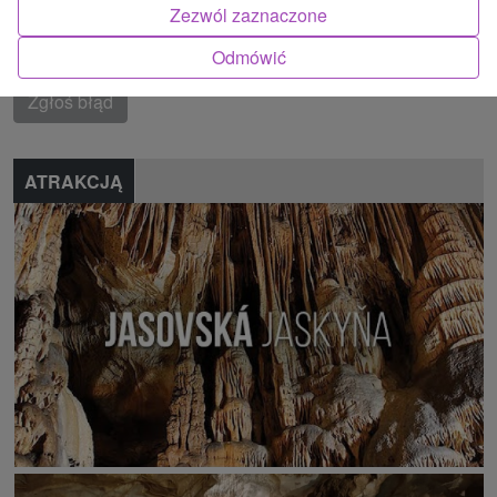
vrchy
Zezwól zaznaczone
Znalazłeś błąd lub chcesz polecić nam nową atrakcję
Odmówić
Zgłoś błąd
ATRAKCJĄ