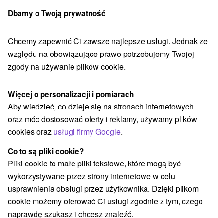
Dbamy o Twoją prywatność
członek grupy
Sorger
Chcemy zapewnić Ci zawsze najlepsze usługi. Jednak ze
ji
Východné Slovensko
Košický kraj
Jasov
Jaskinia Jasowska
względu na obowiązujące prawo potrzebujemy Twojej
zgody na używanie plików cookie.
Jaskinia Jasowska
Więcej o personalizacji i pomiarach
Wyświetl stronę internetową
Przejdź do
Aby wiedzieć, co dzieje się na stronach internetowych
oraz móc dostosować oferty i reklamy, używamy plików
cookies oraz
usługi firmy Google
.
+421 55 466 41 65
jasovj@ssj.sk
Co to są pliki cookie?
Facebook
Pliki cookie to małe pliki tekstowe, które mogą być
wykorzystywane przez strony internetowe w celu
Opinii Google
usprawnienia obsługi przez użytkownika. Dzięki plikom
Jasovská jaskyňa
GPS:
cookie możemy oferować Ci usługi zgodnie z tym, czego
044 23 Jasov
N +48° 40' 37.24''
naprawdę szukasz i chcesz znaleźć.
E +20° 58' 37.93''