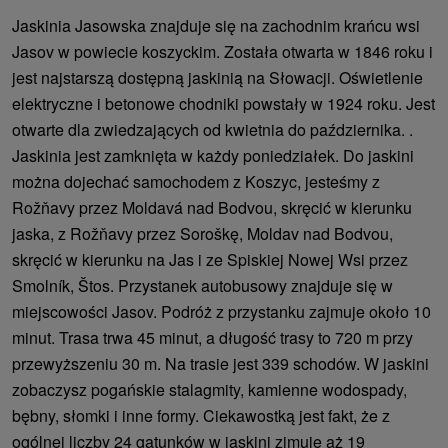
Jaskinia Jasowska znajduje się na zachodnim krańcu wsi
Jasov w powiecie koszyckim. Została otwarta w 1846 roku i
jest najstarszą dostępną jaskinią na Słowacji. Oświetlenie
elektryczne i betonowe chodniki powstały w 1924 roku. Jest
otwarte dla zwiedzających od kwietnia do października. .
Jaskinia jest zamknięta w każdy poniedziałek. Do jaskini
można dojechać samochodem z Koszyc, jesteśmy z
Rožňavy przez Moldavá nad Bodvou, skręcić w kierunku
jaska, z Rožňavy przez Soroškę, Moldav nad Bodvou,
skręcić w kierunku na Jas i ze Spiskiej Nowej Wsi przez
Smolník, Štos. Przystanek autobusowy znajduje się w
miejscowości Jasov. Podróż z przystanku zajmuje około 10
minut. Trasa trwa 45 minut, a długość trasy to 720 m przy
przewyższeniu 30 m. Na trasie jest 339 schodów. W jaskini
zobaczysz pogańskie stalagmity, kamienne wodospady,
bębny, słomki i inne formy. Ciekawostką jest fakt, że z
ogólnej liczby 24 gatunków w jaskini zimuje aż 19