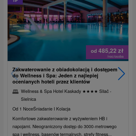
TIP
485,22
zł
od
/noc/osoba
Zakwaterowanie z obiadokolacją i dostępem
do Wellness i Spa: Jeden z najlepiej
ocenianych hoteli przez klientów
Wellness & Spa Hotel Kaskady
★
★
★
★
Sliač -
Sielnica
Od 1 Noce
Śniadanie I Kolacja
Komfortowe zakwaterowanie z wyżywieniem HB i
napojami. Nieograniczony dostęp do 3000-metrowego
spa i wellness, basenów termalnych, strefy fitness...