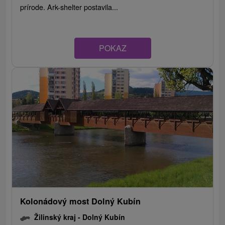
prírode. Ark-shelter postavila...
POKAZ
Kolonádový most Dolný Kubín
Žilinský kraj -
Dolný Kubín