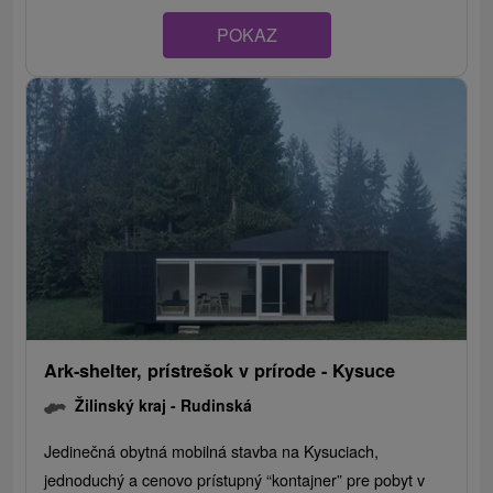
POKAZ
Ark-shelter, prístrešok v prírode - Kysuce
Žilinský kraj -
Rudinská
Jedinečná obytná mobilná stavba na Kysuciach,
jednoduchý a cenovo prístupný “kontajner” pre pobyt v