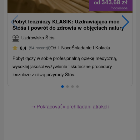
343,68
zł
od
/noc/osoba
Pobyt leczniczy KLASIK: Uzdrawiająca moc
Stóša i powrót do zdrowia w objęciach natury
Uzdrowisko Štós
Od 1 Noce
Śniadanie I Kolacja
8,4
(54 recenzji)
Pobyt łączy w sobie profesjonalną opiekę medyczną,
wysokiej jakości wyżywienie i skuteczne procedury
lecznicze z ciszą przyrody Štós.
➝ Pokračovať v prehliadaní atrakcií