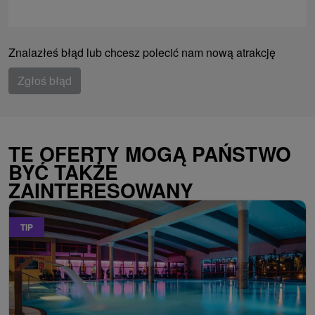
Znalazłeś błąd lub chcesz polecić nam nową atrakcję
Zgłoś błąd
TE OFERTY MOGĄ PAŃSTWO
BYĆ TAKŻE
ZAINTERESOWANY
TIP