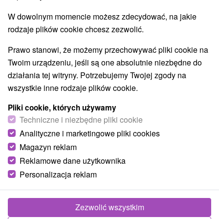
Obiekty architektoniczne
Ośrodek narciarski
(3)
(9)
W dowolnym momencie możesz zdecydować, na jakie
Parki miejskie i zamkowe
Źródła
(2)
(9)
rodzaje plików cookie chcesz zezwolić.
Pola golfowe
Tory gokartowe
(1)
(1)
Amfiteatry i kina w przyrodzie
(2)
Prawo stanowi, że możemy przechowywać pliki cookie na
Túry a turistické chodníky
Tarcze
Jaskinie
(37)
(27)
(4)
Twoim urządzeniu, jeśli są one absolutnie niezbędne do
Tory bobslejowe
Kolejki linowe
(3)
(6)
działania tej witryny. Potrzebujemy Twojej zgody na
Atrakcje z adrenaliną
Atrakcje turystyczne
(28)
(33)
wszystkie inne rodzaje plików cookie.
Muzea i galerie
(13)
Pliki cookie, których używamy
Ogrody zoologiczne i fermy zwierząt
(3)
Techniczne i niezbędne pliki cookie
Ogrody botaniczne
Escaperoom
(2)
(6)
Analityczne i marketingowe pliki cookies
Jeziora, jeziora, zbiorniki wodne
(9)
Atrakcje dla dzieci
Zabytki techniki
Pomniki
Magazyn reklam
(53)
(7)
(4)
Wodospady
Kościoły drewniane
(13)
(4)
Reklamowe dane użytkownika
Aquaparki, baseny
Planetarium i obserwatorium
(11)
(1)
Personalizacja reklam
Ośrodki i miasteczka dziecięce
(4)
Zezwolić wszystkim
Wsie i miasta