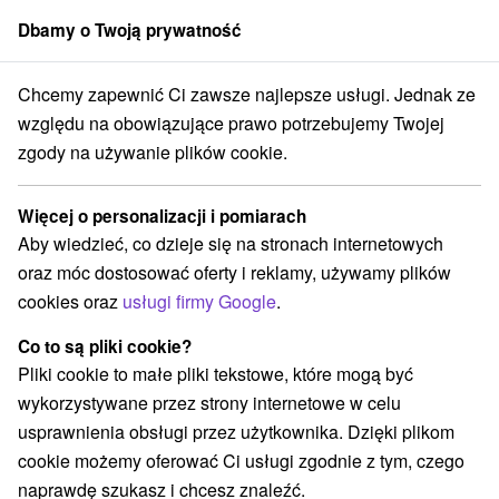
Dbamy o Twoją prywatność
członek grupy
Sorger
Chcemy zapewnić Ci zawsze najlepsze usługi. Jednak ze
owacji
Obiekty architektoniczne
Stredné Slovensko
Žilinský kraj
względu na obowiązujące prawo potrzebujemy Twojej
zgody na używanie plików cookie.
Obiekty architektoniczne Žilinský
kraj
Więcej o personalizacji i pomiarach
Aby wiedzieć, co dzieje się na stronach internetowych
Kategorie
oraz móc dostosować oferty i reklamy, używamy plików
cookies oraz
usługi firmy Google
.
Wszystkie kategorie
Miejsca sakralne
(2)
Wieże obserwacyjne i chodniki
(14)
Co to są pliki cookie?
Zamki, pałace, ruiny
(13)
Pliki cookie to małe pliki tekstowe, które mogą być
Loty widokowe i rejsy wycieczkowe
Sporty
(3)
(15)
wykorzystywane przez strony internetowe w celu
Jazda konna
Skanseny
Teatry
(3)
(11)
(1)
usprawnienia obsługi przez użytkownika. Dzięki plikom
Chaty górskie
Zamki
(8)
(3)
cookie możemy oferować Ci usługi zgodnie z tym, czego
Areny laserowe i paintball
Rafting, rafting, rafting
(3)
(3)
naprawdę szukasz i chcesz znaleźć.