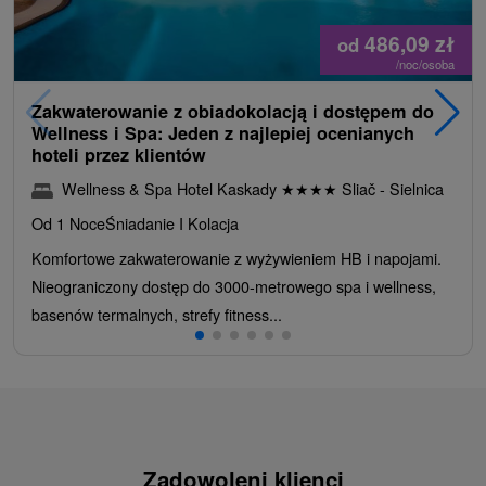
486,09
zł
od
/noc/osoba
Zakwaterowanie z obiadokolacją i dostępem do
Wellness i Spa: Jeden z najlepiej ocenianych
hoteli przez klientów
Wellness & Spa Hotel Kaskady
★
★
★
★
Sliač - Sielnica
Od 1 Noce
Śniadanie I Kolacja
Komfortowe zakwaterowanie z wyżywieniem HB i napojami.
Nieograniczony dostęp do 3000-metrowego spa i wellness,
basenów termalnych, strefy fitness...
Zadowoleni klienci