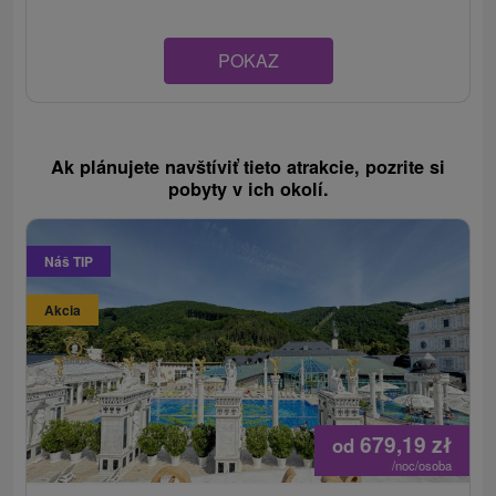
POKAZ
Ak plánujete navštíviť tieto atrakcie, pozrite si
pobyty v ich okolí.
Náš TIP
Akcia
679,19
zł
od
/noc/osoba