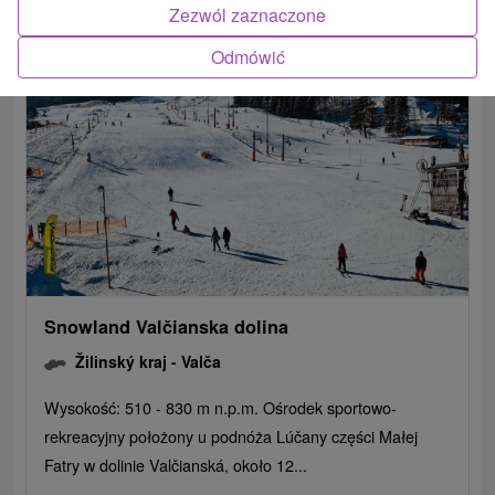
Zezwól zaznaczone
Odmówić
Snowland Valčianska dolina
Žilinský kraj -
Valča
Wysokość: 510 - 830 m n.p.m. Ośrodek sportowo-
rekreacyjny położony u podnóża Lúčany części Małej
Fatry w dolinie Valčianská, około 12...