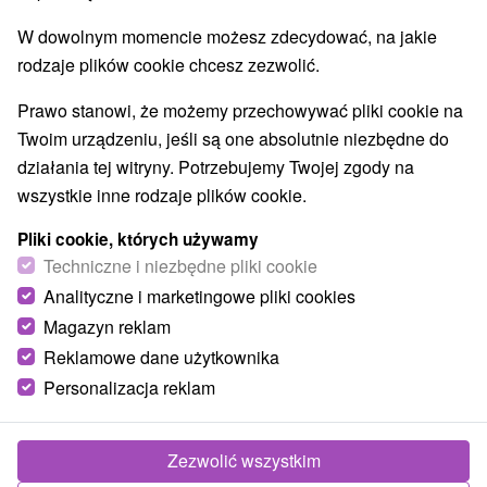
Parki miejskie i zamkowe
Źródła
(2)
(9)
W dowolnym momencie możesz zdecydować, na jakie
Pola golfowe
Tory gokartowe
(1)
(1)
rodzaje plików cookie chcesz zezwolić.
Amfiteatry i kina w przyrodzie
(2)
Túry a turistické chodníky
Tarcze
Jaskinie
(37)
(27)
(4)
Prawo stanowi, że możemy przechowywać pliki cookie na
Tory bobslejowe
Kolejki linowe
(3)
(6)
Twoim urządzeniu, jeśli są one absolutnie niezbędne do
Atrakcje z adrenaliną
Atrakcje turystyczne
(28)
(33)
działania tej witryny. Potrzebujemy Twojej zgody na
Muzea i galerie
(13)
wszystkie inne rodzaje plików cookie.
Ogrody zoologiczne i fermy zwierząt
(3)
Ogrody botaniczne
Escaperoom
(2)
(6)
Pliki cookie, których używamy
Jeziora, jeziora, zbiorniki wodne
Techniczne i niezbędne pliki cookie
(9)
Atrakcje dla dzieci
Zabytki techniki
Pomniki
(53)
(7)
(4)
Analityczne i marketingowe pliki cookies
Wodospady
Kościoły drewniane
(13)
(4)
Magazyn reklam
Aquaparki, baseny
Planetarium i obserwatorium
(11)
(1)
Reklamowe dane użytkownika
Ośrodki i miasteczka dziecięce
(4)
Personalizacja reklam
Wsie i miasta
Zezwolić wszystkim
Valča
(1)