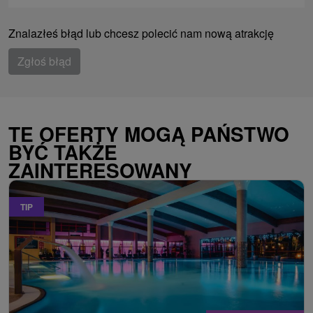
Znalazłeś błąd lub chcesz polecić nam nową atrakcję
Zgłoś błąd
TE OFERTY MOGĄ PAŃSTWO
BYĆ TAKŻE
ZAINTERESOWANY
TIP