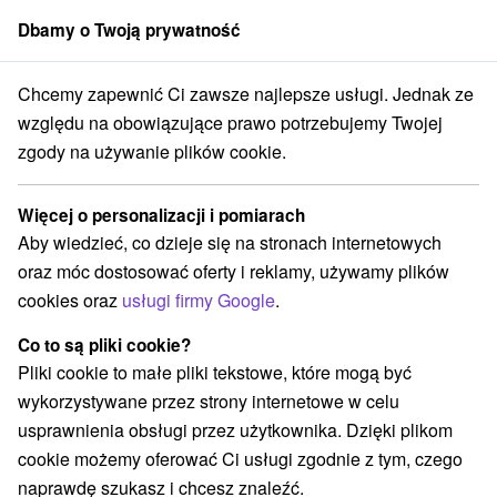
Dbamy o Twoją prywatność
członek grupy
Sorger
Chcemy zapewnić Ci zawsze najlepsze usługi. Jednak ze
rakcje na Słowacji
Pola golfowe
Stredné Slovensko
Žilinský kraj
względu na obowiązujące prawo potrzebujemy Twojej
zgody na używanie plików cookie.
Pola golfowe Žilinský kraj
Więcej o personalizacji i pomiarach
Kategorie
Aby wiedzieć, co dzieje się na stronach internetowych
oraz móc dostosować oferty i reklamy, używamy plików
Wszystkie kategorie
Miejsca sakralne
(2)
cookies oraz
usługi firmy Google
.
Wieże obserwacyjne i chodniki
(14)
Zamki, pałace, ruiny
(13)
Co to są pliki cookie?
Loty widokowe i rejsy wycieczkowe
Sporty
(3)
(15)
Pliki cookie to małe pliki tekstowe, które mogą być
Jazda konna
Skanseny
Teatry
(3)
(11)
(1)
wykorzystywane przez strony internetowe w celu
Chaty górskie
Zamki
(8)
(3)
usprawnienia obsługi przez użytkownika. Dzięki plikom
Areny laserowe i paintball
Rafting, rafting, rafting
(3)
(3)
cookie możemy oferować Ci usługi zgodnie z tym, czego
Obiekty architektoniczne
Ośrodek narciarski
(3)
(9)
naprawdę szukasz i chcesz znaleźć.