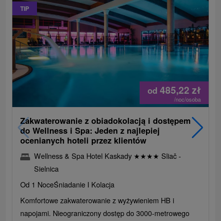
TIP
485,22
zł
od
/noc/osoba
Zakwaterowanie z obiadokolacją i dostępem
do Wellness i Spa: Jeden z najlepiej
ocenianych hoteli przez klientów
Wellness & Spa Hotel Kaskady
★
★
★
★
Sliač -
Sielnica
Od 1 Noce
Śniadanie I Kolacja
Komfortowe zakwaterowanie z wyżywieniem HB i
napojami. Nieograniczony dostęp do 3000-metrowego