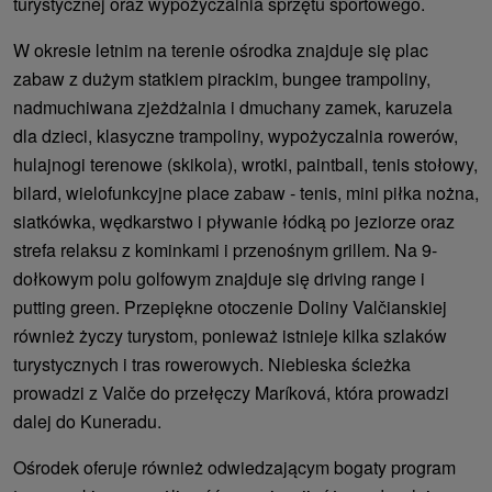
turystycznej oraz wypożyczalnia sprzętu sportowego.
W okresie letnim na terenie ośrodka znajduje się plac
zabaw z dużym statkiem pirackim, bungee trampoliny,
nadmuchiwana zjeżdżalnia i dmuchany zamek, karuzela
dla dzieci, klasyczne trampoliny, wypożyczalnia rowerów,
hulajnogi terenowe (skikola), wrotki, paintball, tenis stołowy,
bilard, wielofunkcyjne place zabaw - tenis, mini piłka nożna,
siatkówka, wędkarstwo i pływanie łódką po jeziorze oraz
strefa relaksu z kominkami i przenośnym grillem. Na 9-
dołkowym polu golfowym znajduje się driving range i
putting green. Przepiękne otoczenie Doliny Valčianskiej
również życzy turystom, ponieważ istnieje kilka szlaków
turystycznych i tras rowerowych. Niebieska ścieżka
prowadzi z Valče do przełęczy Maríková, która prowadzi
dalej do Kuneradu.
Ośrodek oferuje również odwiedzającym bogaty program