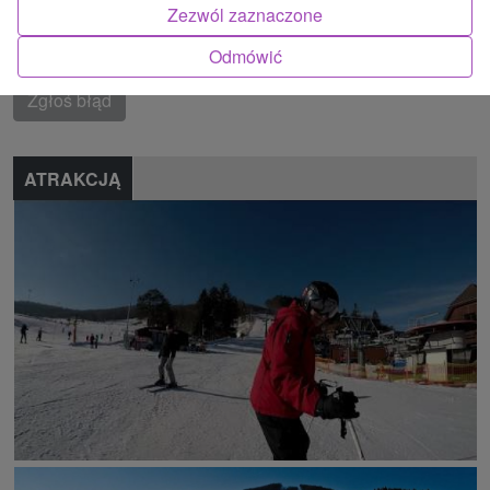
dolina
Zezwól zaznaczone
Znalazłeś błąd lub chcesz polecić nam nową atrakcję
Odmówić
Zgłoś błąd
ATRAKCJĄ