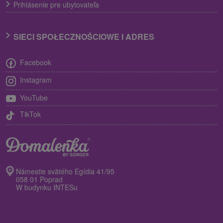
Prihlásenie pre ubytovateľa
SIECI SPOŁECZNOŚCIOWE I ADRES
Facebook
Instagram
YouTube
TikTok
Námestie svätého Egídia 41/95
058 01 Poprad
W budynku INTESu