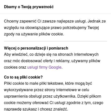
Dbamy o Twoją prywatność
członek grupy
Sorger
Chcemy zapewnić Ci zawsze najlepsze usługi. Jednak ze
redné Slovensko
Žilinský kraj
Valča
Snowland Valčianska dolina
względu na obowiązujące prawo potrzebujemy Twojej
zgody na używanie plików cookie.
Snowland Valčianska dolina
Więcej o personalizacji i pomiarach
Wyświetl stronę internetową
Przejdź do
Aby wiedzieć, co dzieje się na stronach internetowych
oraz móc dostosować oferty i reklamy, używamy plików
cookies oraz
usługi firmy Google
.
+421 903 112 211
snowland@snowland.sk
Co to są pliki cookie?
Facebook
Pliki cookie to małe pliki tekstowe, które mogą być
wykorzystywane przez strony internetowe w celu
Opinii Google
usprawnienia obsługi przez użytkownika. Dzięki plikom
Valčianska dolina 1054
GPS:
cookie możemy oferować Ci usługi zgodnie z tym, czego
038 35 Valča
N +49° 0' 52.46''
naprawdę szukasz i chcesz znaleźć.
E +18° 48' 33.07''