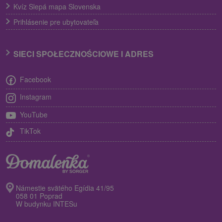
Kvíz Slepá mapa Slovenska
Prihlásenie pre ubytovateľa
SIECI SPOŁECZNOŚCIOWE I ADRES
Facebook
Instagram
YouTube
TikTok
Námestie svätého Egídia 41/95
058 01 Poprad
W budynku INTESu