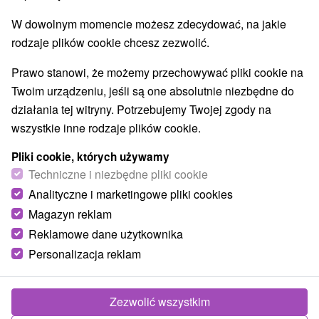
W dowolnym momencie możesz zdecydować, na jakie
rodzaje plików cookie chcesz zezwolić.
Prawo stanowi, że możemy przechowywać pliki cookie na
Twoim urządzeniu, jeśli są one absolutnie niezbędne do
działania tej witryny. Potrzebujemy Twojej zgody na
wszystkie inne rodzaje plików cookie.
Pliki cookie, których używamy
Techniczne i niezbędne pliki cookie
Analityczne i marketingowe pliki cookies
Magazyn reklam
© OpenStreetMap
Reklamowe dane użytkownika
Region turystyczny
Personalizacja reklam
Malá Fatra, Turiec, Veľká Fatra, Severné Slovensko,
Žilinský kraj, Martinské hole, Turčianska kotlina
Zezwolić wszystkim
Znalazłeś błąd lub chcesz polecić nam nową atrakcję