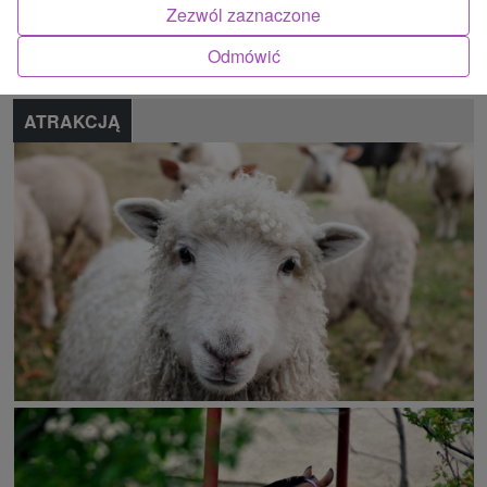
Zezwól zaznaczone
Zgłoś błąd
Odmówić
ATRAKCJĄ