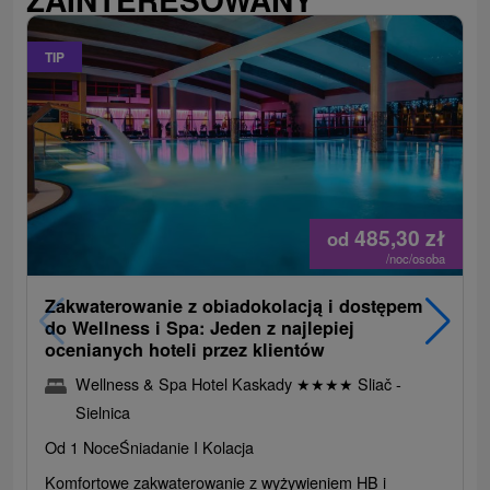
TIP
485,30
zł
od
/noc/osoba
Zakwaterowanie z obiadokolacją i dostępem
do Wellness i Spa: Jeden z najlepiej
ocenianych hoteli przez klientów
Wellness & Spa Hotel Kaskady
★
★
★
★
Sliač -
Sielnica
Od 1 Noce
Śniadanie I Kolacja
Komfortowe zakwaterowanie z wyżywieniem HB i