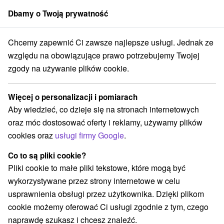
Dbamy o Twoją prywatność
członek grupy
Sorger
Chcemy zapewnić Ci zawsze najlepsze usługi. Jednak ze
ko
Žilinský kraj
Turčianske Kľačany
Minizoo - Farma menażeria
względu na obowiązujące prawo potrzebujemy Twojej
zgody na używanie plików cookie.
Minizoo - Farma menażeria
Więcej o personalizacji i pomiarach
Wyświetl stronę internetową
Przejdź do
Aby wiedzieć, co dzieje się na stronach internetowych
oraz móc dostosować oferty i reklamy, używamy plików
cookies oraz
usługi firmy Google
.
+421 918 388 801
Co to są pliki cookie?
Facebook
Pliki cookie to małe pliki tekstowe, które mogą być
wykorzystywane przez strony internetowe w celu
Turčianske Kľačany 271
GPS:
usprawnienia obsługi przez użytkownika. Dzięki plikom
038 61 Turčianske Kľačany
N +49° 7' 21.35''
cookie możemy oferować Ci usługi zgodnie z tym, czego
E +18° 56' 33.19''
naprawdę szukasz i chcesz znaleźć.