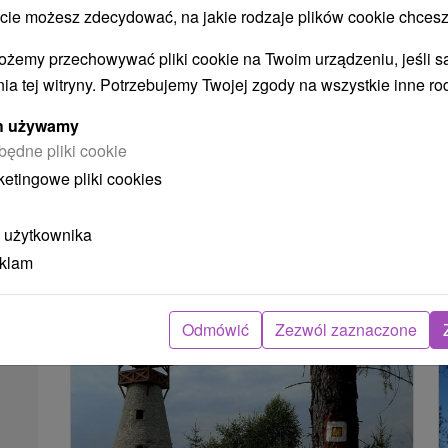
 możesz zdecydować, na jakie rodzaje plików cookie chcesz
ożemy przechowywać pliki cookie na Twoim urządzeniu, jeśli s
ia tej witryny. Potrzebujemy Twojej zgody na wszystkie inne ro
ych używamy
Chata górska Plemenár Veľká Rača
będne pliki cookie
Žilinský kraj -
Oščadnica
4.8 Km
ketingowe pliki cookies
 użytkownika
eklam
POKAZ
Odmówić
Zezwól zaznaczone