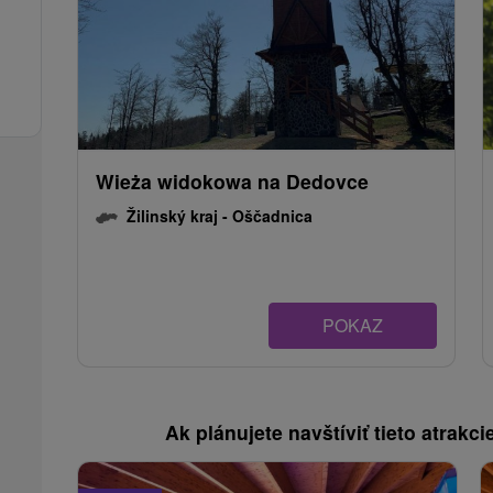
Wieża widokowa na Dedovce
Žilinský kraj -
Oščadnica
POKAZ
Ak plánujete navštíviť tieto atrakcie