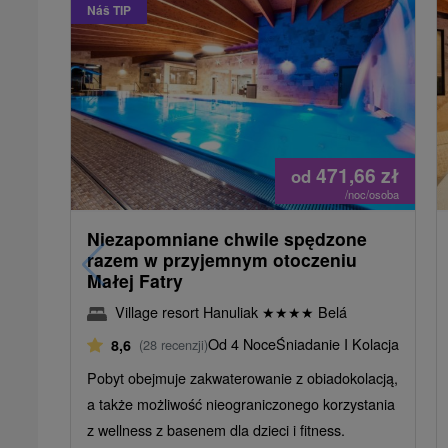
Náš TIP
471,66
zł
od
/noc/osoba
Niezapomniane chwile spędzone
razem w przyjemnym otoczeniu
Małej Fatry
Village resort Hanuliak
★
★
★
★
Belá
Od 4 Noce
Śniadanie I Kolacja
8,6
(28 recenzji)
Pobyt obejmuje zakwaterowanie z obiadokolacją,
a także możliwość nieograniczonego korzystania
z wellness z basenem dla dzieci i fitness.