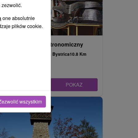
 zezwolić.
ą one absolutnie
dzaje plików cookie.
Słowacki zegar astronomiczny
Žilinský kraj -
Stará Bystrica
10.8 Km
POKAZ
Zezwolić wszystkim