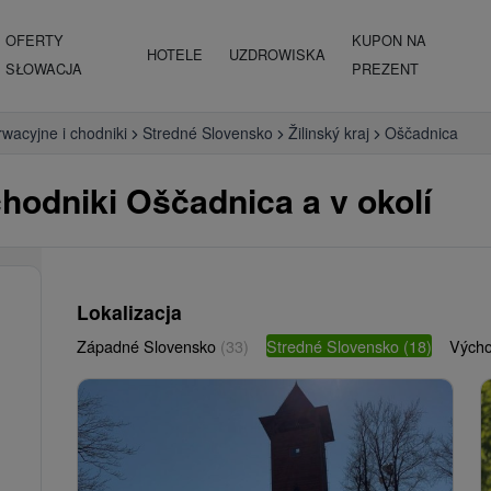
OFERTY
KUPON NA
HOTELE
UZDROWISKA
SŁOWACJA
PREZENT
wacyjne i chodniki
Stredné Slovensko
Žilinský kraj
Oščadnica
hodniki Oščadnica a v okolí
Lokalizacja
Západné Slovensko
(33)
Stredné Slovensko
(18)
Vých