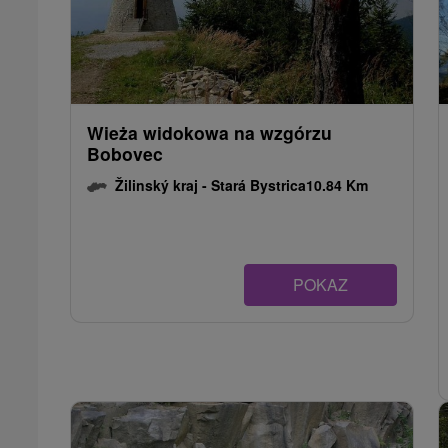
Wieża widokowa na wzgórzu
Bobovec
Žilinský kraj -
Stará Bystrica
10.84 Km
POKAZ