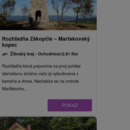
Rozhľadňa Zákopčie – Marťakovský
kopec
Žilinský kraj -
Ochodnica
12.81 Km
Rozhľadňa ktorá pripomína na prvý pohľad
starodávnu strážnu vežu je vybudovaná z
kameňa a dreva. Nachádza sa na vrchole
Marťákovho...
POKAZ