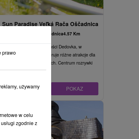
Sun Paradise Veľká Rača Oščadnica
Žilinský kraj -
Oščadnica
4.57 Km
Znajduje się w miejscowości Dedovka, w
e prawo
ośrodku Veľká Rača i oferuje różne atrakcje dla
wszystkich grup wiekowych. Centrum rozrywki
oferuje...
i reklamy, używamy
POKAZ
ernetowe w celu
 usługi zgodnie z