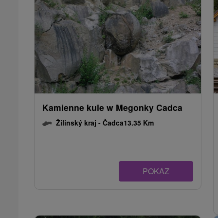
Kamienne kule w Megonky Cadca
Žilinský kraj -
Čadca
13.35 Km
POKAZ