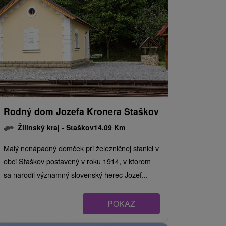
Rodný dom Jozefa Kronera Staškov
Žilinský kraj -
Staškov
14.09 Km
Malý nenápadný domček pri železničnej stanici v
obci Staškov postavený v roku 1914, v ktorom
sa narodil významný slovenský herec Jozef...
POKAZ