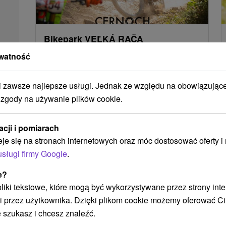
Bikepark VEĽKÁ RAČA
Žilinský kraj -
Oščadnica
3.62 Km
watność
zawsze najlepsze usługi. Jednak ze względu na obowiązując
 zgody na używanie plików cookie.
POKAZ
acji i pomiarach
eje się na stronach internetowych oraz móc dostosować oferty 
usługi firmy Google
.
e?
 pliki tekstowe, które mogą być wykorzystywane przez strony int
i przez użytkownika. Dzięki plikom cookie możemy oferować Ci
 szukasz i chcesz znaleźć.