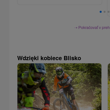
➝ Pokračovať v prehl
Wdzięki kobiece Blisko