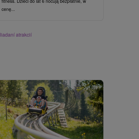
fitness. Dzieci do lat 6 nocują bezpłatnie, w
Twój idealny
cenę...
iadaní atrakcií