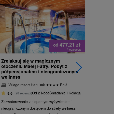
477,21
zł
od
/noc/osoba
Zrelaksuj się w magicznym
Klasyczn
otoczeniu Małej Fatry: Pobyt z
dostępem
półpensjonatem i nieograniczonym
sprawi, 
wellness
wyjątko
Village resort Hanuliak
★
★
★
★
Belá
Village
Od 2 Noce
Śniadanie I Kolacja
8,6
(28 recenzji)
8,6
(28 
Zakwaterowanie z niepełnym wyżywieniem i
Piękne otoc
nieograniczonym dostępem do strefy wellness i
nieogranicz