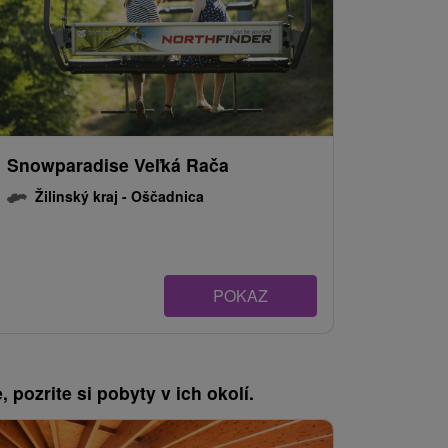
Snowparadise Veľká Rača
Žilinský kraj -
Oščadnica
POKAZ
, pozrite si pobyty v ich okolí.