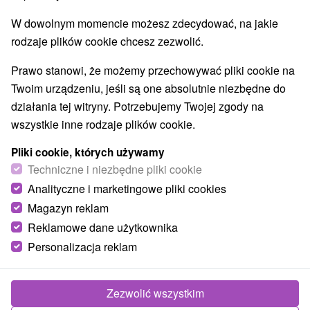
W dowolnym momencie możesz zdecydować, na jakie
rodzaje plików cookie chcesz zezwolić.
Prawo stanowi, że możemy przechowywać pliki cookie na
Twoim urządzeniu, jeśli są one absolutnie niezbędne do
działania tej witryny. Potrzebujemy Twojej zgody na
wszystkie inne rodzaje plików cookie.
Pliki cookie, których używamy
© OpenStreetMap
Techniczne i niezbędne pliki cookie
Region turystyczny
Analityczne i marketingowe pliki cookies
Kysuce, Severné Slovensko, Žilinský kraj, Kysucké
Magazyn reklam
Beskydy, Veľká Rača
Reklamowe dane użytkownika
Personalizacja reklam
Znalazłeś błąd lub chcesz polecić nam nową atrakcję
Zgłoś błąd
Zezwolić wszystkim