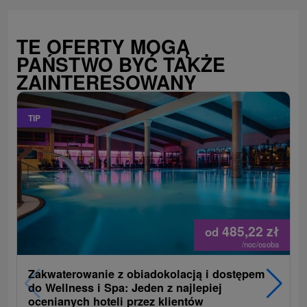
TE OFERTY MOGĄ
PAŃSTWO BYĆ TAKŻE
ZAINTERESOWANY
TIP
485,22
zł
od
/noc/osoba
Zakwaterowanie z obiadokolacją i dostępem
do Wellness i Spa: Jeden z najlepiej
ocenianych hoteli przez klientów