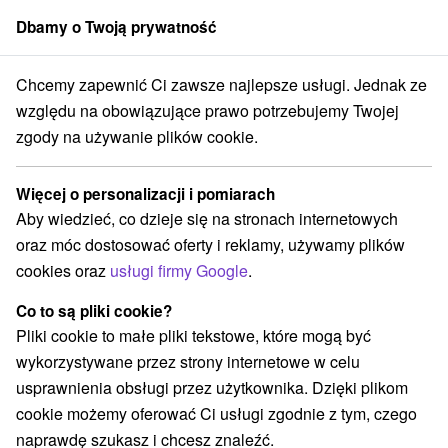
Dbamy o Twoją prywatność
członek grupy
Sorger
Chcemy zapewnić Ci zawsze najlepsze usługi. Jednak ze
vensko
Žilinský kraj
Nová Bystrica
Wodospad Dolný Vychylovský
względu na obowiązujące prawo potrzebujemy Twojej
zgody na używanie plików cookie.
Wodospad Dolný Vychylovský
Więcej o personalizacji i pomiarach
Przejdź do
Aby wiedzieć, co dzieje się na stronach internetowych
oraz móc dostosować oferty i reklamy, używamy plików
Opinii Google
cookies oraz
usługi firmy Google
.
Nová Bystrica 2036
GPS:
023 05 Nová Bystrica
N +49° 22' 16.98''
Co to są pliki cookie?
E +19° 3' 44.59''
Pliki cookie to małe pliki tekstowe, które mogą być
wykorzystywane przez strony internetowe w celu
usprawnienia obsługi przez użytkownika. Dzięki plikom
cookie możemy oferować Ci usługi zgodnie z tym, czego
naprawdę szukasz i chcesz znaleźć.