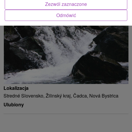
Zezwól zaznaczone
ATRAKCJĄ
Odmówić
Lokalizacja
Stredné Slovensko, Žilinský kraj, Čadca, Nová Bystrica
Ulubiony