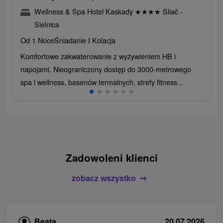
Wellness & Spa Hotel Kaskady
★
★
★
★
Sliač -
Sielnica
Od 1 Noce
Śniadanie I Kolacja
Komfortowe zakwaterowanie z wyżywieniem HB i
napojami. Nieograniczony dostęp do 3000-metrowego
spa i wellness, basenów termalnych, strefy fitness...
Zadowoleni klienci
zobacz wszystko
Beata
20.07.2026