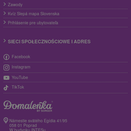
Zawody
Kvíz Slepá mapa Slovenska
Prihlásenie pre ubytovateľa
SIECI SPOŁECZNOŚCIOWE I ADRES
Facebook
Instagram
YouTube
TikTok
Námestie svätého Egídia 41/95
058 01 Poprad
W budynku INTESu