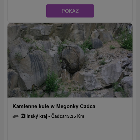
POKAZ
Kamienne kule w Megonky Cadca
Žilinský kraj -
Čadca
13.35 Km