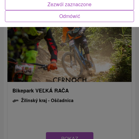
Zezwól zaznaczone
Odmówić
Bikepark VEĽKÁ RAČA
Žilinský kraj -
Oščadnica
POKAZ