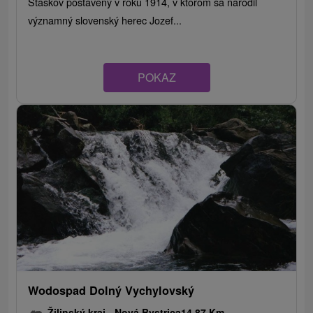
Staškov postavený v roku 1914, v ktorom sa narodil
významný slovenský herec Jozef...
POKAZ
Wodospad Dolný Vychylovský
Žilinský kraj -
Nová Bystrica
14.87 Km