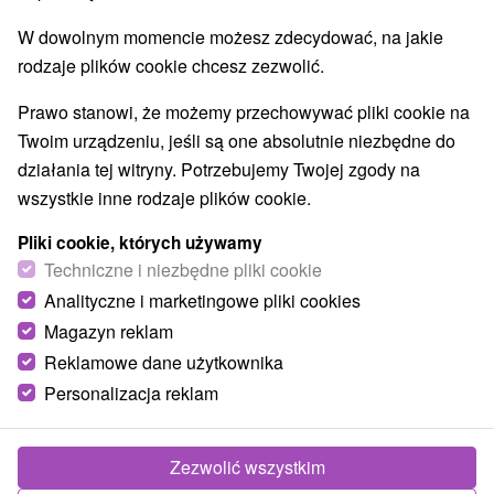
W dowolnym momencie możesz zdecydować, na jakie
rodzaje plików cookie chcesz zezwolić.
Prawo stanowi, że możemy przechowywać pliki cookie na
Twoim urządzeniu, jeśli są one absolutnie niezbędne do
działania tej witryny. Potrzebujemy Twojej zgody na
wszystkie inne rodzaje plików cookie.
Pliki cookie, których używamy
Sun Paradise Veľká Rača Oščadnica
Techniczne i niezbędne pliki cookie
Žilinský kraj -
Oščadnica
Analityczne i marketingowe pliki cookies
Magazyn reklam
Znajduje się w miejscowości Dedovka, w ośrodku Veľká
Rača i oferuje różne atrakcje dla wszystkich grup
Reklamowe dane użytkownika
wiekowych. Centrum rozrywki oferuje...
Personalizacja reklam
Zezwolić wszystkim
POKAZ