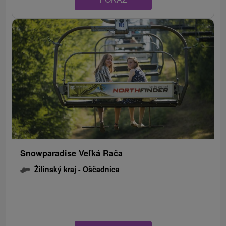
Snowparadise Veľká Rača
Žilinský kraj -
Oščadnica