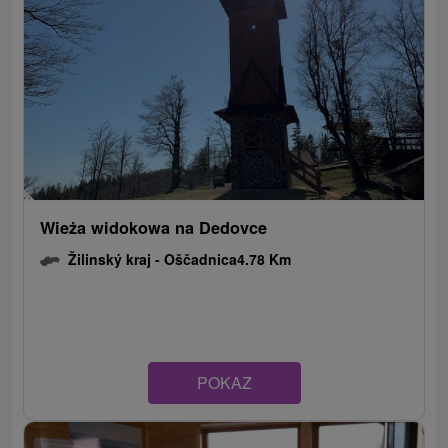
Wieża widokowa na Dedovce
Žilinský kraj -
Oščadnica
4.78 Km
POKAZ