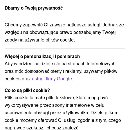
Dbamy o Twoją prywatność
członek grupy
Sorger
Chcemy zapewnić Ci zawsze najlepsze usługi. Jednak ze
trakcje z adrenaliną
Stredné Slovensko
Žilinský kraj
Oščadnica
względu na obowiązujące prawo potrzebujemy Twojej
zgody na używanie plików cookie.
Atrakcje z adrenaliną Oščadnica a
v okolí
Więcej o personalizacji i pomiarach
Aby wiedzieć, co dzieje się na stronach internetowych
Kategorie
oraz móc dostosować oferty i reklamy, używamy plików
cookies oraz
usługi firmy Google
.
Wszystkie kategorie
Tory bobslejowe
(2)
Kolejki linowe
Atrakcje z adrenaliną
(2)
(3)
Co to są pliki cookie?
Atrakcje turystyczne
Atrakcje dla dzieci
(2)
(3)
Pliki cookie to małe pliki tekstowe, które mogą być
Wieże obserwacyjne i chodniki
Sporty
(2)
(1)
wykorzystywane przez strony internetowe w celu
Chaty górskie
Ośrodek narciarski
(1)
(1)
usprawnienia obsługi przez użytkownika. Dzięki plikom
cookie możemy oferować Ci usługi zgodnie z tym, czego
naprawdę szukasz i chcesz znaleźć.