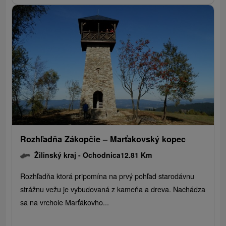
Rozhľadňa Zákopčie – Marťakovský kopec
Žilinský kraj -
Ochodnica
12.81 Km
Rozhľadňa ktorá pripomína na prvý pohľad starodávnu
strážnu vežu je vybudovaná z kameňa a dreva. Nachádza
sa na vrchole Marťákovho...