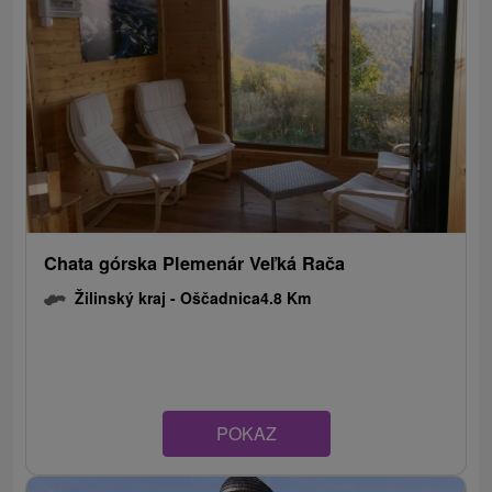
Chata górska Plemenár Veľká Rača
Žilinský kraj -
Oščadnica
4.8 Km
POKAZ