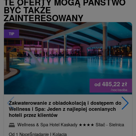
TE OFERTY MOGĄ PAŃSTWO
BYĆ TAKŻE
ZAINTERESOWANY
TIP
485,22
zł
od
/noc/osoba
Zakwaterowanie z obiadokolacją i dostępem do
Wellness i Spa: Jeden z najlepiej ocenianych
hoteli przez klientów
Wellness & Spa Hotel Kaskady
★
★
★
★
Sliač - Sielnica
Od 1 Noce
Śniadanie I Kolacja