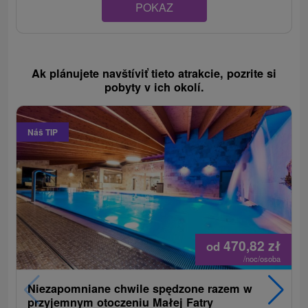
POKAZ
Ak plánujete navštíviť tieto atrakcie, pozrite si
pobyty v ich okolí.
Náš TIP
470,82
zł
od
/noc/osoba
Niezapomniane chwile spędzone razem w
przyjemnym otoczeniu Małej Fatry