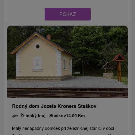
POKAZ
Rodný dom Jozefa Kronera Staškov
Žilinský kraj -
Staškov
14.09 Km
Malý nenápadný domček pri železničnej stanici v obci