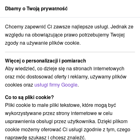
Dbamy o Twoją prywatność
członek grupy
Sorger
Chcemy zapewnić Ci zawsze najlepsze usługi. Jednak ze
erwacyjne i chodniki
Východné Slovensko
Prešovský kraj
Ždiar
względu na obowiązujące prawo potrzebujemy Twojej
zgody na używanie plików cookie.
Wieże obserwacyjne i chodniki
Ždiar a v okolí
Więcej o personalizacji i pomiarach
Aby wiedzieć, co dzieje się na stronach internetowych
Kategorie
oraz móc dostosować oferty i reklamy, używamy plików
cookies oraz
usługi firmy Google
.
Wszystkie kategorie
Atrakcje z adrenaliną
(1)
Atrakcje turystyczne
Muzea i galerie
Tarcze
(2)
(2)
(2)
Co to są pliki cookie?
Atrakcje dla dzieci
(3)
Pliki cookie to małe pliki tekstowe, które mogą być
Ośrodki i miasteczka dziecięce
(1)
wykorzystywane przez strony internetowe w celu
Wieże obserwacyjne i chodniki
Sporty
(3)
(1)
usprawnienia obsługi przez użytkownika. Dzięki plikom
Ośrodek narciarski
(4)
cookie możemy oferować Ci usługi zgodnie z tym, czego
naprawdę szukasz i chcesz znaleźć.