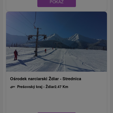
POKAZ
Ośrodek narciarski Ždiar - Strednica
Prešovský kraj -
Ždiar
2.47 Km