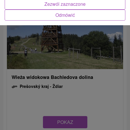
Zezwól zaznaczone
Odmówić
Wieża widokowa Bachledova dolina
Prešovský kraj -
Ždiar
POKAZ