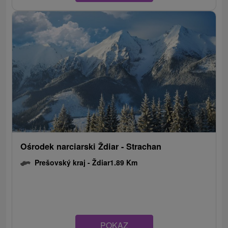
Ośrodek narciarski Ždiar - Strachan
Prešovský kraj -
Ždiar
1.89 Km
POKAZ