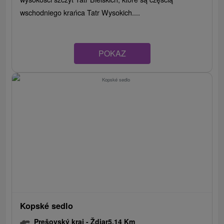
wschodniego krańca Tatr Wysokich....
POKAZ
Kopské sedlo
Prešovský kraj -
Ždiar
5.14 Km