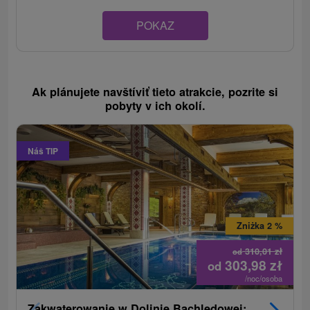
POKAZ
Ak plánujete navštíviť tieto atrakcie, pozrite si
pobyty v ich okolí.
Náš TIP
Zniżka 2 %
310,01
zł
od
303,98
zł
od
/noc/osoba
Zakwaterowanie w Dolinie Bachledowej: