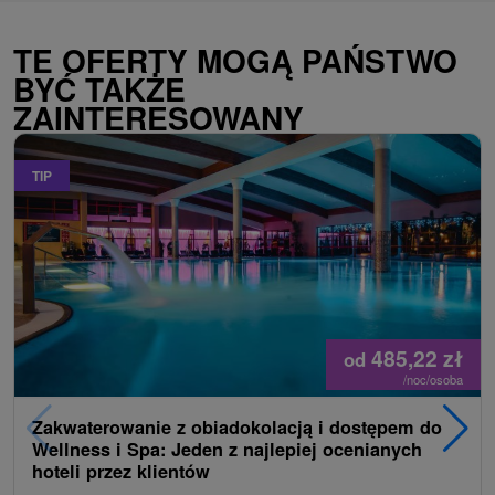
TE OFERTY MOGĄ PAŃSTWO
BYĆ TAKŻE
ZAINTERESOWANY
TIP
485,22
zł
od
/noc/osoba
Zakwaterowanie z obiadokolacją i dostępem do
Wellness i Spa: Jeden z najlepiej ocenianych
hoteli przez klientów