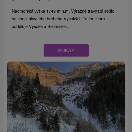
Nadmorská výška 1749 m.n.m. Výrazné trávnaté sedlo
na konci hlavného hrebeňa Vysokých Tatier, ktoré
oddeľuje Vysoké a Belianske...
POKAZ