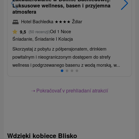
Luksusowe wellness, basen i przyjemna
atmosfera
Hotel Bachledka
★
★
★
★
Ždiar
Od 1 Noce
9,5
(50 recenzji)
Śniadanie, Śniadanie I Kolacja
Skorzystaj z pobytu z półpensjonatem, drinkiem
powitalnym i nieograniczonym dostępem do strefy
wellness i podgrzewanego basenu z wodą morską, w...
➝ Pokračovať v prehliadaní atrakcií
Wdzięki kobiece Blisko