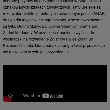
ochronę przyrody są dostępne dla turystów tylko na kilku
oznakowanych szlakach turystycznych. Tatry Bielskie są
rezerwatem ściśle chronionym zarządzanym przez TANAP,
dostęp dla turystów jest ograniczony, a sezonowo otwarte
są tylko Dolina Monkowa, Dolina Siedmych prameňov,
Zadné Meďodoly. W przeszłości punktem wyjścia do
wspinaczki na rozwidlenie Ždiar była wieś Ždiar lub
Kežmarská chata, która jednak spłonęła i wciąż poszukuje
się rozwiązań w celu jej przywrócenia.