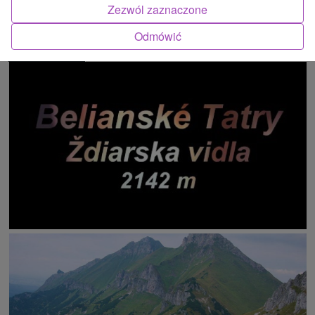
Zezwól zaznaczone
Odmówić
ATRAKCJĄ