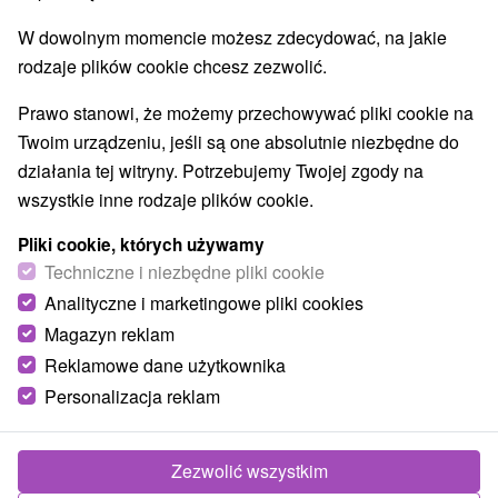
W dowolnym momencie możesz zdecydować, na jakie
rodzaje plików cookie chcesz zezwolić.
Prawo stanowi, że możemy przechowywać pliki cookie na
Twoim urządzeniu, jeśli są one absolutnie niezbędne do
działania tej witryny. Potrzebujemy Twojej zgody na
wszystkie inne rodzaje plików cookie.
Pliki cookie, których używamy
Techniczne i niezbędne pliki cookie
© OpenStreetMap
Analityczne i marketingowe pliki cookies
Magazyn reklam
Region turystyczny
Vysoké Tatry, v Tatrách, Východné Slovensko, Belianske
Reklamowe dane użytkownika
Tatry, Bachledova dolina, Prešovský kraj, Spišská Magura
Personalizacja reklam
Znalazłeś błąd lub chcesz polecić nam nową atrakcję
Zezwolić wszystkim
Zgłoś błąd