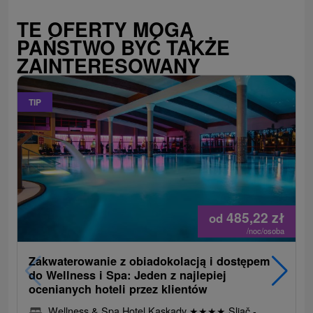
TE OFERTY MOGĄ
PAŃSTWO BYĆ TAKŻE
ZAINTERESOWANY
TIP
485,22
zł
od
/noc/osoba
Zakwaterowanie z obiadokolacją i dostępem
do Wellness i Spa: Jeden z najlepiej
ocenianych hoteli przez klientów
Wellness & Spa Hotel Kaskady
★
★
★
★
Sliač -