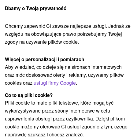
Dbamy o Twoją prywatność
członek grupy
Sorger
Chcemy zapewnić Ci zawsze najlepsze usługi. Jednak ze
ovensko
Prešovský kraj
Ždiar
Ždiarski rozwidlenie Tatr Bielskich
względu na obowiązujące prawo potrzebujemy Twojej
zgody na używanie plików cookie.
Ždiarski rozwidlenie Tatr Bielskich
Więcej o personalizacji i pomiarach
Wyświetl stronę internetową
Przejdź do
Aby wiedzieć, co dzieje się na stronach internetowych
oraz móc dostosować oferty i reklamy, używamy plików
Facebook
cookies oraz
usługi firmy Google
.
Opinii Google
Co to są pliki cookie?
Belianske Tatry
GPS:
Pliki cookie to małe pliki tekstowe, które mogą być
N +49° 14' 40.2''
wykorzystywane przez strony internetowe w celu
E +20° 12' 24.38''
usprawnienia obsługi przez użytkownika. Dzięki plikom
cookie możemy oferować Ci usługi zgodnie z tym, czego
naprawdę szukasz i chcesz znaleźć.