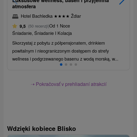
Luksusowe wellness, basen i przyjemna
atmosfera
Hotel Bachledka
★
★
★
★
Ždiar
Od 1 Noce
9,5
(50 recenzji)
Śniadanie, Śniadanie I Kolacja
Skorzystaj z pobytu z półpensjonatem, drinkiem
powitalnym i nieograniczonym dostępem do strefy
wellness i podgrzewanego basenu z wodą morską, w...
➝ Pokračovať v prehliadaní atrakcií
Wdzięki kobiece Blisko