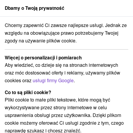
Dbamy o Twoją prywatność
członek grupy
Sorger
Chcemy zapewnić Ci zawsze najlepsze usługi. Jednak ze
Ośrodek narciarski
Východné Slovensko
Prešovský kraj
Ždiar
względu na obowiązujące prawo potrzebujemy Twojej
zgody na używanie plików cookie.
Ośrodek narciarski Ždiar a v okolí
Więcej o personalizacji i pomiarach
Kategorie
Aby wiedzieć, co dzieje się na stronach internetowych
oraz móc dostosować oferty i reklamy, używamy plików
Wszystkie kategorie
Atrakcje z adrenaliną
(1)
cookies oraz
usługi firmy Google
.
Atrakcje turystyczne
Muzea i galerie
Tarcze
(2)
(2)
(2)
Atrakcje dla dzieci
(3)
Co to są pliki cookie?
Ośrodki i miasteczka dziecięce
(1)
Pliki cookie to małe pliki tekstowe, które mogą być
Wieże obserwacyjne i chodniki
Sporty
(3)
(1)
wykorzystywane przez strony internetowe w celu
Ośrodek narciarski
(4)
usprawnienia obsługi przez użytkownika. Dzięki plikom
cookie możemy oferować Ci usługi zgodnie z tym, czego
naprawdę szukasz i chcesz znaleźć.