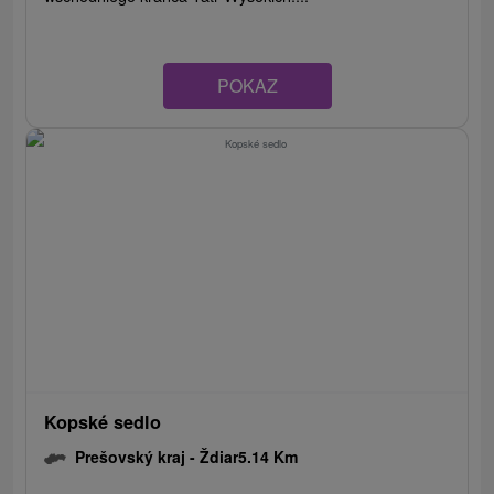
POKAZ
Kopské sedlo
Prešovský kraj -
Ždiar
5.14 Km