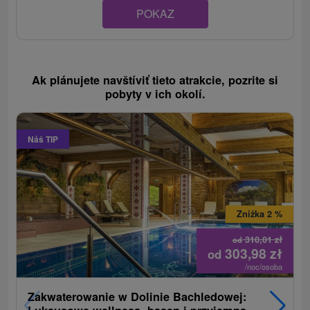
POKAZ
Ak plánujete navštíviť tieto atrakcie, pozrite si
pobyty v ich okolí.
Náš TIP
Zniżka 2 %
310,01
zł
od
303,98
zł
od
/noc/osoba
Zakwaterowanie w Dolinie Bachledowej: