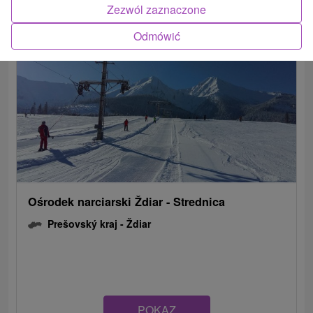
Zezwól zaznaczone
Odmówić
Ośrodek narciarski Ždiar - Strednica
Prešovský kraj -
Ždiar
POKAZ