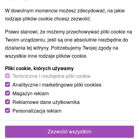
W dowolnym momencie możesz zdecydować, na jakie
rodzaje plików cookie chcesz zezwolić.
Prawo stanowi, że możemy przechowywać pliki cookie na
Twoim urządzeniu, jeśli są one absolutnie niezbędne do
działania tej witryny. Potrzebujemy Twojej zgody na
wszystkie inne rodzaje plików cookie.
Pliki cookie, których używamy
Bachledka Ski & Sun
Techniczne i niezbędne pliki cookie
Prešovský kraj -
Ždiar
Analityczne i marketingowe pliki cookies
Ten górski kurort rodzinny, otwarty przez cały rok,
Magazyn reklam
położony jest w przepięknym otoczeniu Magury Spiskiej z
Reklamowe dane użytkownika
pięknym widokiem na Tatry Bielskie...
Personalizacja reklam
Zezwolić wszystkim
POKAZ