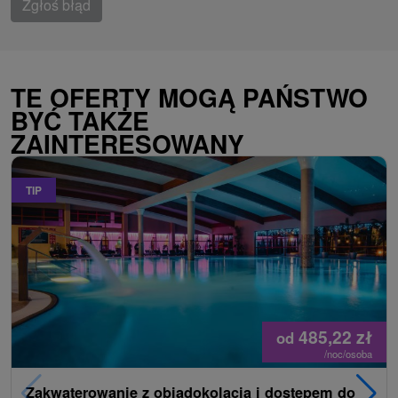
Zgłoś błąd
TE OFERTY MOGĄ PAŃSTWO
BYĆ TAKŻE
ZAINTERESOWANY
TIP
485,22
zł
od
/noc/osoba
Zakwaterowanie z obiadokolacją i dostępem do