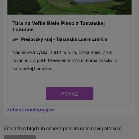
Túra na Veľké Biele Pleso z Tatranskej
Lomnice
Prešovský kraj -
Tatranská Lomnica
6 Km
Nadmorská výška: 1 612 m n. m. Dĺžka trasy: 7 km
Trvanie: 4 a pol h Prevýšenie: 775 m Farba značky: Z
Tatranskej Lomnice...
POKAZ
zobacz następujące
Znalazłeś błąd lub chcesz polecić nam nową atrakcję