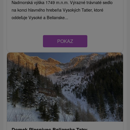
Nadmorská výška 1749 m.n.m. Výrazné trávnaté sedlo
na konci hlavného hrebeňa Vysokých Tatier, ktoré
oddeľuje Vysoké a Belianske...
POKAZ
Domek Plesnivec Belianske Tatry