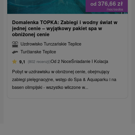
376,66
zł
od
/noc/osoba
Domalenka TOPKA: Zabiegi i wodny świat w
jednej cenie – wyjątkowy pakiet spa w
obniżonej cenie
Uzdrowisko Turczańskie Teplice
Turčianske Teplice
Od 2 Noce
Śniadanie I Kolacja
9,1
(802 recenzji)
Pobyt w uzdrawisku w obniżonej cenie, obejmujący
zabiegi pielęgnacyjne, wstęp do Spa & Aquaparku i na
basen olimpijski - wszystko wliczone w...