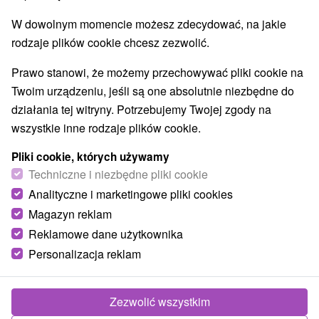
Najlepiej sprzedające
W dowolnym momencie możesz zdecydować, na jakie
rodzaje plików cookie chcesz zezwolić.
Prawo stanowi, że możemy przechowywać pliki cookie na
Twoim urządzeniu, jeśli są one absolutnie niezbędne do
TOP - BESTSELLERY
NAJTAŃSZE
WSZYSTKO
działania tej witryny. Potrzebujemy Twojej zgody na
wszystkie inne rodzaje plików cookie.
Pliki cookie, których używamy
TIP
Techniczne i niezbędne pliki cookie
Analityczne i marketingowe pliki cookies
Akcia
Magazyn reklam
Reklamowe dane użytkownika
Personalizacja reklam
166,17
zł
od
/noc/osoba
Zezwolić wszystkim