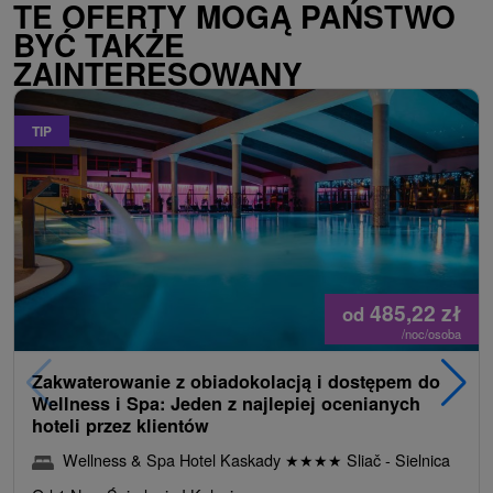
TE OFERTY MOGĄ PAŃSTWO
BYĆ TAKŻE
ZAINTERESOWANY
TIP
485,22
zł
od
/noc/osoba
Zakwaterowanie z obiadokolacją i dostępem do
Wellness i Spa: Jeden z najlepiej ocenianych
hoteli przez klientów
Wellness & Spa Hotel Kaskady
★
★
★
★
Sliač - Sielnica