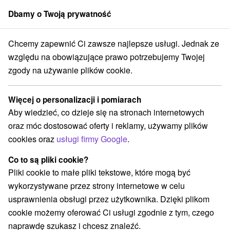
Dbamy o Twoją prywatność
członek grupy
Sorger
Chcemy zapewnić Ci zawsze najlepsze usługi. Jednak ze
 Domalenky
Stredné Slovensko
Žilinský kraj
Turčianske Teplice
względu na obowiązujące prawo potrzebujemy Twojej
zgody na używanie plików cookie.
TOPKY ponuky od Domalenky
Turčianske Teplice
Więcej o personalizacji i pomiarach
Aby wiedzieć, co dzieje się na stronach internetowych
Kategorie
oraz móc dostosować oferty i reklamy, używamy plików
cookies oraz
usługi firmy Google
.
Wszystkie kategorie
Pobyty z rabatem
(8)
Wellness pobyty
Wyjazdy weekendowe
(12)
(9)
Co to są pliki cookie?
Romantyczne wypady
Pobyty dla seniorów
(1)
(4)
Pliki cookie to małe pliki tekstowe, które mogą być
Wakacje rodzinne
(7)
wykorzystywane przez strony internetowe w celu
usprawnienia obsługi przez użytkownika. Dzięki plikom
cookie możemy oferować Ci usługi zgodnie z tym, czego
Wybierz lokalizację lub datę
naprawdę szukasz i chcesz znaleźć.