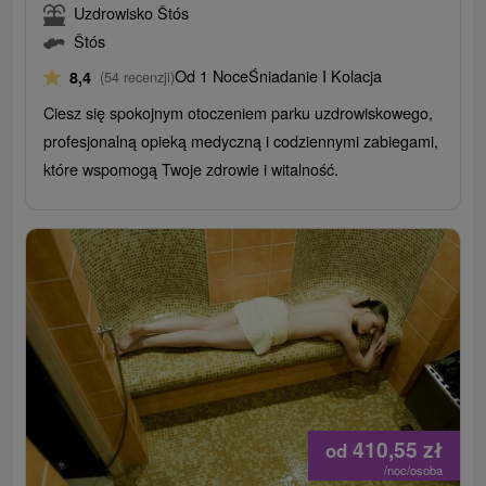
Uzdrowisko Štós
Štós
Od 1 Noce
Śniadanie I Kolacja
8,4
(54 recenzji)
Ciesz się spokojnym otoczeniem parku uzdrowiskowego,
profesjonalną opieką medyczną i codziennymi zabiegami,
które wspomogą Twoje zdrowie i witalność.
410,55
zł
od
/noc/osoba