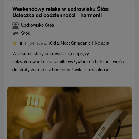
Weekendowy relaks w uzdrowisku Štós:
Ucieczka od codzienności i harmonii
Uzdrowisko Štós
Štós
Od 2 Noce
Śniadanie I Kolacja
8,4
(54 recenzji)
Weekend, który naprawdę Cię odpręży –
zakwaterowanie, znakomite wyżywienie i do trzech wejść
do strefy wellness z basenem i światem witalności.