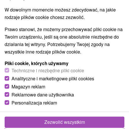
W dowolnym momencie możesz zdecydować, na jakie
rodzaje plików cookie chcesz zezwolić.
Prawo stanowi, że możemy przechowywać pliki cookie na
Twoim urządzeniu, jeśli są one absolutnie niezbędne do
działania tej witryny. Potrzebujemy Twojej zgody na
wszystkie inne rodzaje plików cookie.
343,07
zł
od
Pliki cookie, których używamy
/noc/osoba
Techniczne i niezbędne pliki cookie
Analityczne i marketingowe pliki cookies
Pobyt leczniczy KLASIK: Uzdrawiająca moc
Stóša i powrót do zdrowia w objęciach natury
Magazyn reklam
Uzdrowisko Štós
Reklamowe dane użytkownika
Štós
Personalizacja reklam
Od 1 Noce
Śniadanie I Kolacja
8,4
(54 recenzji)
Pobyt łączy w sobie profesjonalną opiekę medyczną,
Zezwolić wszystkim
wysokiej jakości wyżywienie i skuteczne procedury