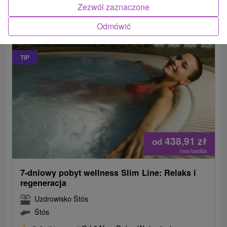
Zezwól zaznaczone
lecznicze z ciszą przyrody Štós.
Odmówić
TIP
438,91
zł
od
/noc/osoba
7-dniowy pobyt wellness Slim Line: Relaks i
regeneracja
Uzdrowisko Štós
Štós