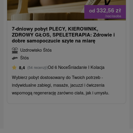
332,56
zł
od
/noc/osoba
7-dniowy pobyt PLECY, KIEROWNIK,
ZDROWY GŁOS, SPELETERAPIA: Zdrowie i
dobre samopoczucie szyte na miarę
Uzdrowisko Štós
Štós
Od 6 Noce
Śniadanie I Kolacja
8,4
(54 recenzji)
Wybierz pobyt dostosowany do Twoich potrzeb -
indywidualne zabiegi, masaże, jacuzzi i ćwiczenia
wspomogą regenerację zarówno ciała, jak i umysłu.