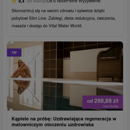
Od 6 Noce
Pełne Wyżywienie
8,4
(54 recenzji)
Skoncentruj się na swoim zdrowiu i sylwetce dzięki
pobytowi Slim Line. Zabiegi, dieta redukcyjna, ćwiczenia,
masaże i dostęp do Vital Water World.
TIP
298,89
zł
od
/noc/osoba
Kąpiele na próbę: Uzdrawiająca regeneracja w
malowniczym otoczeniu uzdrowiska