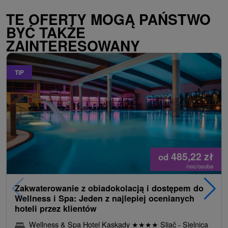
TE OFERTY MOGĄ PAŃSTWO
BYĆ TAKŻE
ZAINTERESOWANY
TIP
485,22
zł
od
/noc/osoba
Zakwaterowanie z obiadokolacją i dostępem do
Wellness i Spa: Jeden z najlepiej ocenianych
hoteli przez klientów
Wellness & Spa Hotel Kaskady
★
★
★
★
Sliač - Sielnica