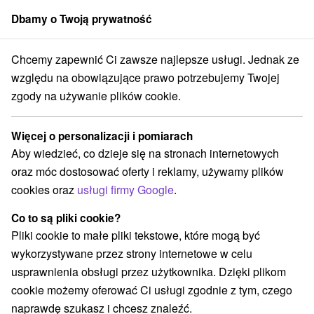
Dbamy o Twoją prywatność
członek grupy
Sorger
Chcemy zapewnić Ci zawsze najlepsze usługi. Jednak ze
y wakacyjne na Słowacji
Východné Slovensko
Košický kraj
Štós
względu na obowiązujące prawo potrzebujemy Twojej
zgody na używanie plików cookie.
Bony wakacyjne na Słowacji Štós
Więcej o personalizacji i pomiarach
Kategorie
Aby wiedzieć, co dzieje się na stronach internetowych
oraz móc dostosować oferty i reklamy, używamy plików
Wszystkie kategorie
Wellness pobyty
(2)
cookies oraz
usługi firmy Google
.
Wyjazdy weekendowe
Pobyty dla seniorów
(3)
(2)
Co to są pliki cookie?
Pliki cookie to małe pliki tekstowe, które mogą być
Wybierz lokalizację lub datę
wykorzystywane przez strony internetowe w celu
usprawnienia obsługi przez użytkownika. Dzięki plikom
NAJTAŃSZE
NAJDROŻSZE
NA PO
WSZYSTKO
cookie możemy oferować Ci usługi zgodnie z tym, czego
naprawdę szukasz i chcesz znaleźć.