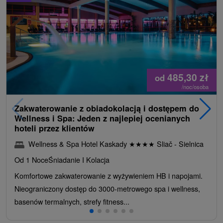
485,30
zł
od
/noc/osoba
Zakwaterowanie z obiadokolacją i dostępem do
Wellness i Spa: Jeden z najlepiej ocenianych
hoteli przez klientów
Wellness & Spa Hotel Kaskady
★
★
★
★
Sliač - Sielnica
Od 1 Noce
Śniadanie I Kolacja
Komfortowe zakwaterowanie z wyżywieniem HB i napojami.
Nieograniczony dostęp do 3000-metrowego spa i wellness,
basenów termalnych, strefy fitness...