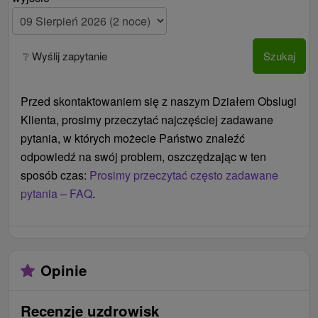
Dzieciom poniżej 2,99 lat bezpłatnie / nie
przysługuje zakwaterowanie, wyżywienie i
zabiegi.
❔ Wyślij zapytanie
Szukaj
Łóżeczko dziecięce na życzenie bezpłatnie.
Dzieci na dostawce wliczone jest
zakwaterowanie, śniadanie i kolacja, dostęp do
Przed skontaktowaniem się z naszym Działem Obslugi
wody, Świata Sauny i sprawności przez cały
Klienta, prosimy przeczytać najczęściej zadawane
dzień.
pytania, w których możecie Państwo znaleźć
Sauna fińska jest zalecany dla dzieci w wieku do
odpowiedź na swój problem, oszczędzając w ten
12 lat, łaźnię parową można poddać mniejszych
sposób czas:
Prosimy przeczytać często zadawane
dzieci od 4 lat.
pytania – FAQ
.
Zabiegi są dla osób w wieku powyżej 18 lat.
Ceny - Suplementy
Płatne na miejscu w dniu przyjazdu w recepcji:
Opinie
podatek noclegi 2 € / osoba / noc
Recenzje uzdrowisk
dla określonej liczby pokoi, widoku lub balkonu,