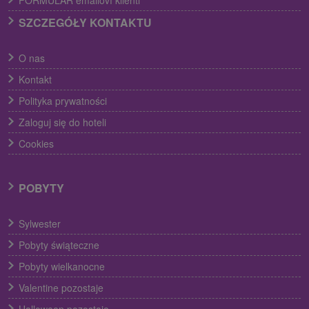
FORMULÁR emailoví klienti
SZCZEGÓŁY KONTAKTU
O nas
Kontakt
Polityka prywatności
Zaloguj się do hoteli
Cookies
POBYTY
Sylwester
Pobyty świąteczne
Pobyty wielkanocne
Valentine pozostaje