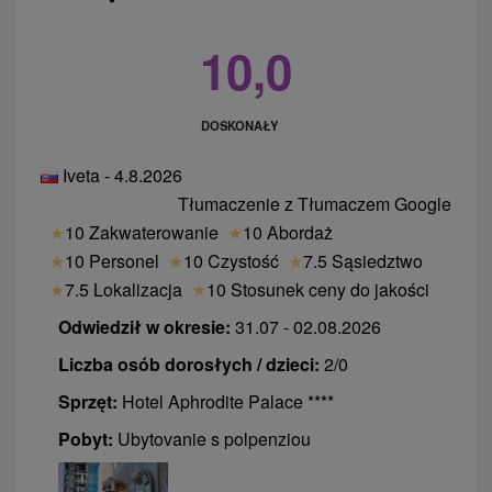
dodatkowego poziomu płatności 10 € / pokoi / noc
10,0
uzupełnienie do wcześniejszego zameldowania
do godziny 07:00 - cena za pokój / noc, od godziny
07:00 - 50 % ceny za pokój / noc, od godziny
DOSKONAŁY
09:00 - 30 % ceny pokoju za noc
późne wymeldowanie do godziny 14:00 - 40 %
Iveta - 4.8.2026
ceny pokoju za noc, do godziny 18:00 - 50 % ceny
Tłumaczenie z Tłumaczem Google
za pokój / noc, powyżej 18:00 - cena za pokój /
★
10 Zakwaterowanie
★
10 Abordaż
noc
★
10 Personel
★
10 Czystość
★
7.5 Sąsiedztwo
konsultacja z lekarzem: 40 €, konsultacja z
★
7.5 Lokalizacja
★
10 Stosunek ceny do jakości
dietetykiem: 12 €
Odwiedził w okresie:
31.07 - 02.08.2026
obiad dorosły 24 € / dzień, dziecko 12 € / dzień
Liczba osób dorosłych / dzieci:
2/0
Sprzęt:
Hotel Aphrodite Palace ****
Pobyt:
Ubytovanie s polpenziou