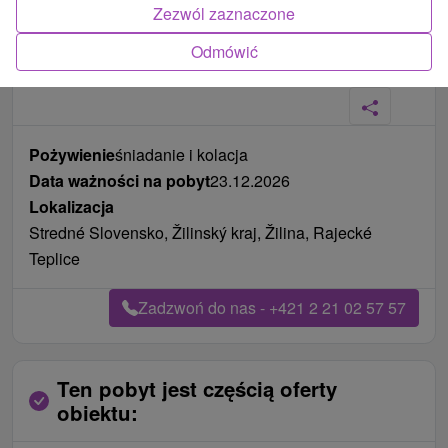
Zezwól zaznaczone
Odmówić
Zdjęcia od klientów
+16
Pożywienie
śniadanie i kolacja
Data ważności na pobyt
23.12.2026
Lokalizacja
Stredné Slovensko, Žilinský kraj, Žilina, Rajecké
Teplice
Zadzwoń do nas - +421 2 21 02 57 57
Ten pobyt jest częścią oferty
obiektu: