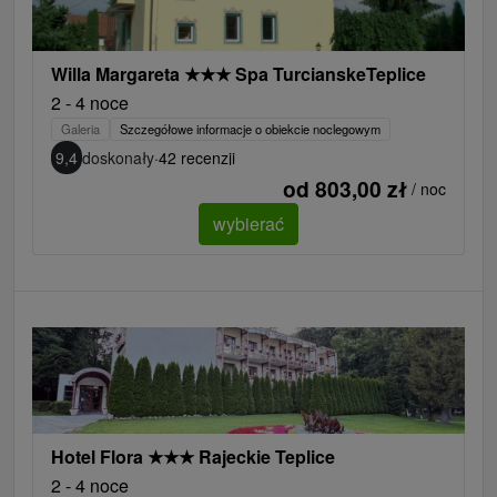
Willa Margareta
★
★
★
Spa TurcianskeTeplice
2 - 4 noce
Galeria
Szczegółowe informacje o obiekcie noclegowym
9,4
doskonały
·
42 recenzji
od 803,00 zł
/ noc
wybierać
Hotel Flora
★
★
★
Rajeckie Teplice
2 - 4 noce