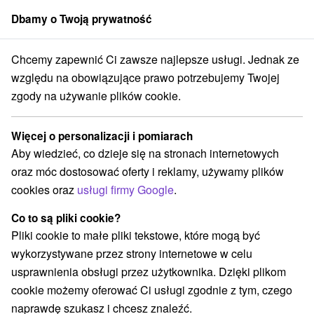
Dbamy o Twoją prywatność
członek grupy
Sorger
Chcemy zapewnić Ci zawsze najlepsze usługi. Jednak ze
obyty do 31.08.2026
Piękna w każdym wieku. Pobyt Beauty Relaks
względu na obowiązujące prawo potrzebujemy Twojej
zgody na używanie plików cookie.
Piękna w każdym wieku. Pobyt
Beauty Relaks
Więcej o personalizacji i pomiarach
Uzdrowisko Rajeckie Teplice: 20 % zniżki na wybrane pobyty
Aby wiedzieć, co dzieje się na stronach internetowych
do 31.08.2026
oraz móc dostosować oferty i reklamy, używamy plików
Rajecké Teplice
cookies oraz
usługi firmy Google
.
Co to są pliki cookie?
Wybierz datę
Pliki cookie to małe pliki tekstowe, które mogą być
wykorzystywane przez strony internetowe w celu
usprawnienia obsługi przez użytkownika. Dzięki plikom
Przejdź do lokalizacji
cookie możemy oferować Ci usługi zgodnie z tym, czego
naprawdę szukasz i chcesz znaleźć.