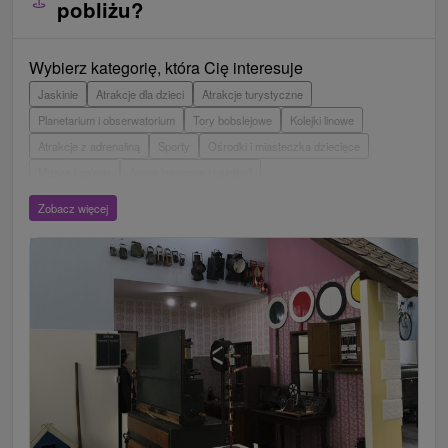
pobliżu?
Wybierz kategorię, która Cię interesuje
Jaskinie
Atrakcje dla dzieci
Atrakcje turystyczne
Planetarium i obserwatorium
Tory bobslejowe
Kolejki linowe
Atrakcje z adrenaliną
Sporty
Ośrodki i miasteczka dziecięce
Muzea i galerie
Areny laserowe i paintball
Wieże obserwacyjne i chodniki
Ogrody zoologiczne i fermy zwierząt
Zobacz więcej
Escaperoom
Aquaparki, baseny
Zamki, pałace, ruiny
Skanseny
Ogrody botaniczne
Parki miejskie i zamkowe
Loty widokowe i rejsy wycieczkowe
Tarcze
Jeziora, jeziora, zbiorniki wodne
Zabytki techniki
Pomniki
Wodospady
Kościoły drewniane
Źródła
Teatry
Jazda konna
Túry a turistické chodníky
Zamki
Chaty górskie
Miejsca sakralne
Rafting, rafting, rafting
Obiekty architektoniczne
Ośrodek narciarski
Pola golfowe
Tory gokartowe
Amfiteatry i kina w przyrodzie
Szlaki winne
Cyklotrasy