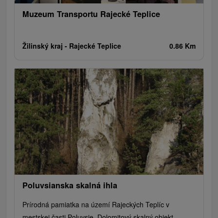
Muzeum Transportu Rajecké Teplice
Žilinský kraj -
Rajecké Teplice
0.86 Km
Poluvsianska skalná ihla
Prírodná pamiatka na území Rajeckých Teplíc v
mestskej časti Poluvsie. Dolomitový skalný objekt