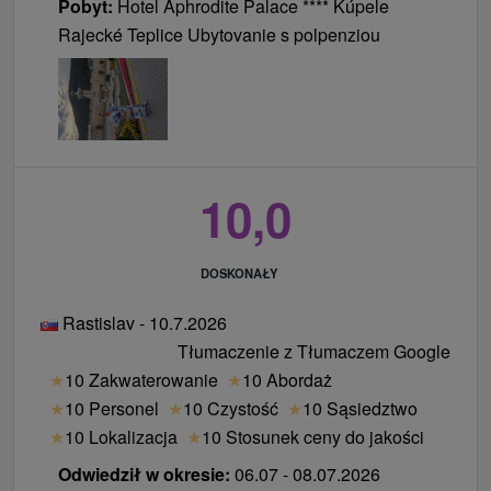
Pobyt:
Hotel Aphrodite Palace **** Kúpele
Rajecké Teplice Ubytovanie s polpenziou
10,0
DOSKONAŁY
Rastislav - 10.7.2026
Tłumaczenie z Tłumaczem Google
★
10 Zakwaterowanie
★
10 Abordaż
★
10 Personel
★
10 Czystość
★
10 Sąsiedztwo
★
10 Lokalizacja
★
10 Stosunek ceny do jakości
Odwiedził w okresie:
06.07 - 08.07.2026