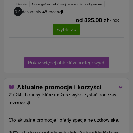
Galeria
Szczegółowe informacje o obiekcie noclegowym
9,0
doskonały
·
48 recenzji
od 825,00 zł
/ noc
wybierać
Pokaż więcej obiektów noclegowych
Aktualne promocje i korzyści
Zniżki i bonusy, które możesz wykorzystać podczas
rezerwacji
Oto aktualne promocje i oferty specjalne uzdrowiska.
20% rabatu na pobyty w hotelu Aphrodite Palace