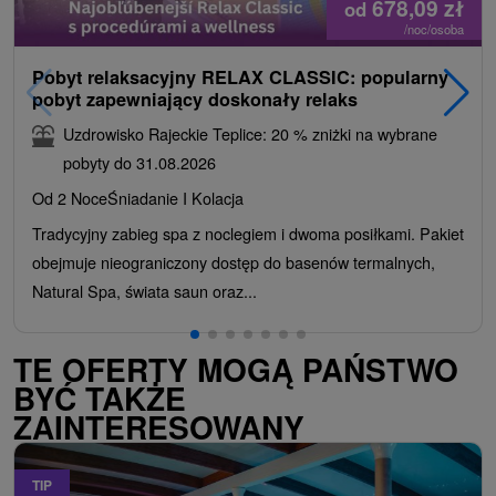
678,09
zł
od
/noc/osoba
Pobyt relaksacyjny RELAX CLASSIC: popularny
pobyt zapewniający doskonały relaks
Uzdrowisko Rajeckie Teplice: 20 % zniżki na wybrane
pobyty do 31.08.2026
Od 2 Noce
Śniadanie I Kolacja
Tradycyjny zabieg spa z noclegiem i dwoma posiłkami. Pakiet
obejmuje nieograniczony dostęp do basenów termalnych,
Natural Spa, świata saun oraz...
TE OFERTY MOGĄ PAŃSTWO
BYĆ TAKŻE
ZAINTERESOWANY
TIP