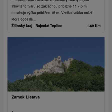
ihlovitého tvaru so základňou približne 11 × 5 m
dosahuje výšku približne 15 m. Vznikol vďaka erózii,
ktorá oddelila...
Žilinský kraj -
Rajecké Teplice
1.69 Km
Zamek Lietava