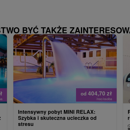
STWO BYĆ TAKŻE ZAINTERESO
ł
404,70
zł
od
ba
/noc/osoba
Intensywny pobyt MINI RELAX:
z
Szybka i skuteczna ucieczka od
stresu