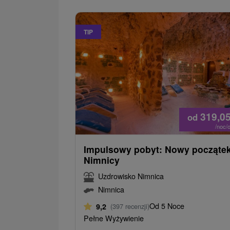
TIP
319,0
od
/noc/
Impulsowy pobyt: Nowy począte
Nimnicy
Uzdrowisko Nimnica
Nimnica
Od 5 Noce
9,2
(397 recenzji)
Pełne Wyżywienie