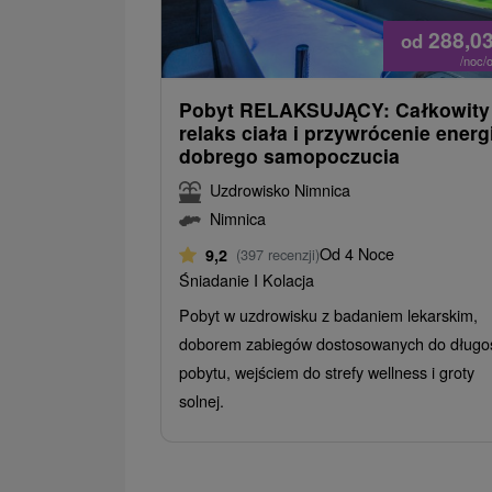
288,0
od
/noc/
Pobyt RELAKSUJĄCY: Całkowity
relaks ciała i przywrócenie energi
dobrego samopoczucia
Uzdrowisko Nimnica
Nimnica
Od 4 Noce
9,2
(397 recenzji)
Śniadanie I Kolacja
Pobyt w uzdrowisku z badaniem lekarskim,
doborem zabiegów dostosowanych do długo
pobytu, wejściem do strefy wellness i groty
solnej.