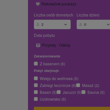
Rekreačné poukazy
Liczba osób dorosłych
Liczba dzieci
Data pobytu
Przyloty - Odloty
Zakwaterowanie
Z basenem (6)
Pobyt obejmuje
Wstęp do wellness (5)
Zabiegi lecznicze (6)
Masaż (2)
Basen (5)
Jacuzzi (5)
Sauna (5)
Uzdrowisko (6)