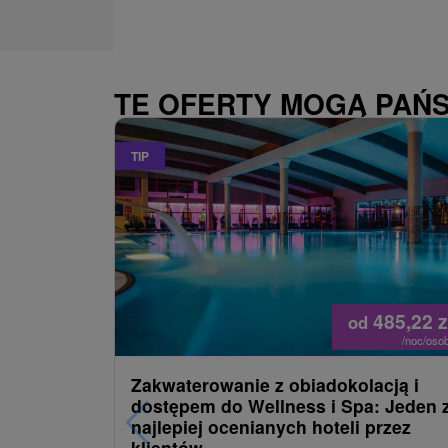
TE OFERTY MOGĄ PAŃ
TIP
485,22
z
od
/noc/oso
Zakwaterowanie z obiadokolacją i
dostępem do Wellness i Spa: Jeden 
najlepiej ocenianych hoteli przez
klientów