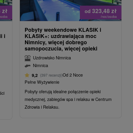
3
zł
323,48
zł
od
osoba
/noc/osoba
Pobyty weekendowe KLASIK i
i i
KLASIK+: uzdrawiająca moc
Nimnicy, więcej dobrego
samopoczucia, więcej opieki
Uzdrowisko Nimnica
Nimnica
Od 2 Noce
9,2
(397 recenzji)
Pełne Wyżywienie
Pobyty oferują idealne połączenie opieki
ści
medycznej, zabiegów spa i relaksu w Centrum
Zdrowia i Relaksu.