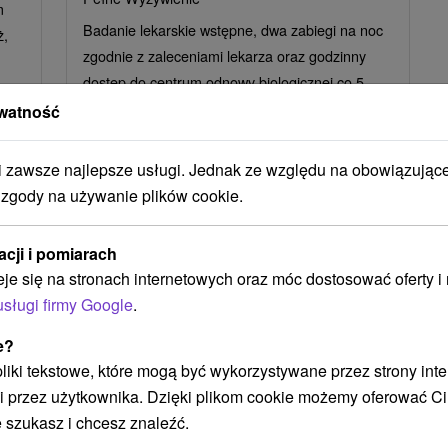
m
Badanie lekarskie wstępne, dwa zabiegi na noc
ż,
zgodnie z zaleceniami lekarza oraz godzinny
dostęp do centrum odnowy biologicznej co 5
nocy.
watność
zawsze najlepsze usługi. Jednak ze względu na obowiązując
 zgody na używanie plików cookie.
acji i pomiarach
eje się na stronach internetowych oraz móc dostosować oferty 
usługi firmy Google
.
e?
4
zł
310,19
zł
od
 pliki tekstowe, które mogą być wykorzystywane przez strony int
osoba
/noc/osoba
i przez użytkownika. Dzięki plikom cookie możemy oferować Ci
 szukasz i chcesz znaleźć.
Pobyt SENIOR: Pobyt dla osób