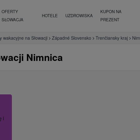
OFERTY
KUPON NA
HOTELE
UZDROWISKA
SŁOWACJA
PREZENT
y wakacyjne na Słowacji
Západné Slovensko
Trenčiansky kraj
Nim
wacji Nimnica
ę lub nazwę hotelu.