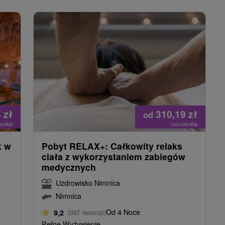
5
zł
310,19
zł
od
osoba
/noc/osoba
k w
Pobyt RELAX+: Całkowity relaks
ciała z wykorzystaniem zabiegów
medycznych
Uzdrowisko Nimnica
Nimnica
Od 4 Noce
9,2
(397 recenzji)
Pełne Wyżywienie