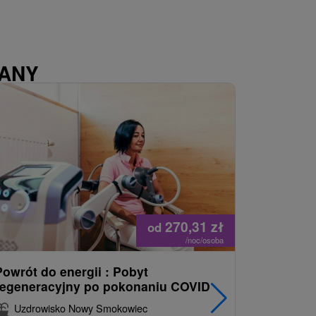
WANY
270,31
zł
od
/noc/osoba
Powrót do energii : Pobyt
Najlepiej
regeneracyjny po pokonaniu COVID
najpopul
korzystn
Uzdrowisko Nowy Smokowiec
INCLUSI