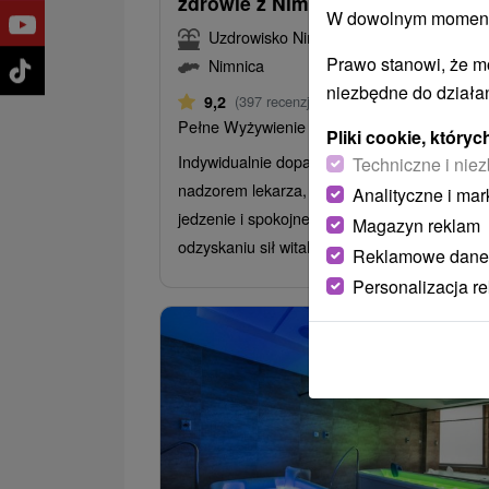
zdrowie z Nimnicy
W dowolnym momencie
Uzdrowisko Nimnica
Prawo stanowi, że m
Nimnica
niezbędne do działan
Od 4 Noce
9,2
(397 recenzji)
Pełne Wyżywienie
Pliki cookie, któr
Indywidualnie dopasowane zabiegi pod
Techniczne i niez
nadzorem lekarza, woda lecznicza, pyszne
Analityczne i mar
jedzenie i spokojne otoczenie sprzyjające
Magazyn reklam
odzyskaniu sił witalnych.
Reklamowe dane
Personalizacja r