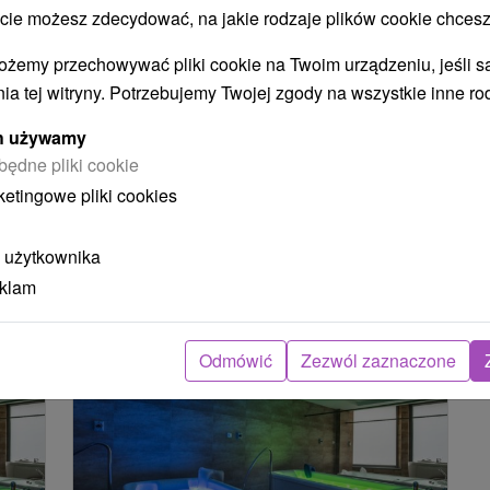
starszych, aktywnych i zdrowych
 możesz zdecydować, na jakie rodzaje plików cookie chcesz
Uzdrowisko Nimnica
ożemy przechowywać pliki cookie na Twoim urządzeniu, jeśli s
Nimnica
ia tej witryny. Potrzebujemy Twojej zgody na wszystkie inne ro
Od 5 Noce
9,2
(397 recenzji)
Pełne Wyżywienie
ych używamy
W cenę pobytu wliczone jest wstępne badanie
będne pliki cookie
lekarskie, 2 zabiegi dziennie oraz szereg
ketingowe pliki cookies
dodatkowych usług dla Państwa komfortu i
zdrowia.
 użytkownika
eklam
TIP
Odmówić
Zezwól zaznaczone