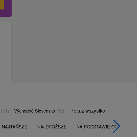
Pokaż wszystko
(131)
Východné Slovensko
(80)
NAJTAŃSZE
NAJDROŻSZE
NA PODSTAWIE OCENY