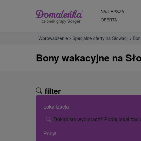
NAJLEPSZA
OFERTA
członek grupy
Sorger
Wprowadzenie
Specjalne oferty na Słowacji
Bon
Bony wakacyjne na Sło
filter
Lokalizacja
Dokąd się wybierasz? Podaj lokalizacj
Pobyt