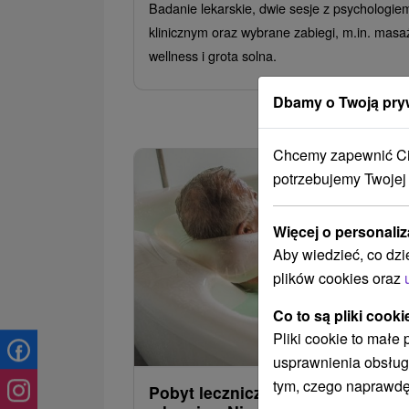
Badanie lekarskie, dwie sesje z psychologie
klinicznym oraz wybrane zabiegi, m.in. masa
wellness i grota solna.
Dbamy o Twoją pry
Chcemy zapewnić Ci 
potrzebujemy Twojej
Więcej o personaliz
Aby wiedzieć, co dzi
plików cookies oraz
Co to są pliki cooki
332,3
od
Pliki cookie to małe
/noc/
usprawnienia obsług
tym, czego naprawdę
Pobyt leczniczy MEDYCZNY -