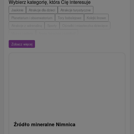
Wybierz kategorię, która Cię interesuje
Jaskinie
Atrakcje dla dzieci
Atrakcje turystyczne
Planetarium i obserwatorium
Tory bobslejowe
Kolejki linowe
Atrakcje z adrenaliną
Sporty
Ośrodki i miasteczka dziecięce
Muzea i galerie
Areny laserowe i paintball
Wieże obserwacyjne i chodniki
Ogrody zoologiczne i fermy zwierząt
Zobacz więcej
Escaperoom
Aquaparki, baseny
Zamki, pałace, ruiny
Skanseny
Ogrody botaniczne
Parki miejskie i zamkowe
Loty widokowe i rejsy wycieczkowe
Tarcze
Jeziora, jeziora, zbiorniki wodne
Zabytki techniki
Pomniki
Wodospady
Kościoły drewniane
Źródła
Teatry
Jazda konna
Túry a turistické chodníky
Zamki
Chaty górskie
Miejsca sakralne
Rafting, rafting, rafting
Obiekty architektoniczne
Ośrodek narciarski
Pola golfowe
Tory gokartowe
Amfiteatry i kina w przyrodzie
Szlaki winne
Cyklotrasy
Źródło mineralne Nimnica