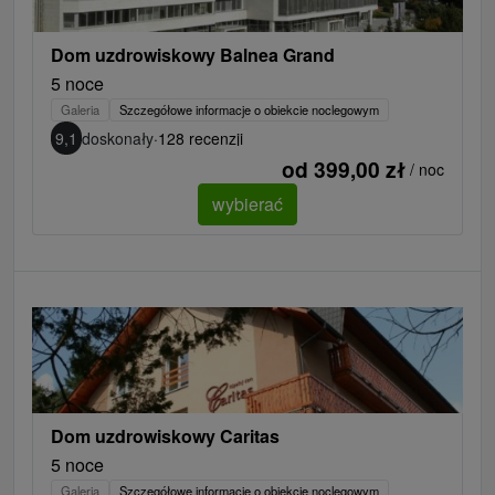
Dom uzdrowiskowy Balnea Grand
5 noce
Galeria
Szczegółowe informacje o obiekcie noclegowym
9,1
doskonały
·
128 recenzji
od 399,00 zł
/ noc
wybierać
Dom uzdrowiskowy Caritas
5 noce
Galeria
Szczegółowe informacje o obiekcie noclegowym