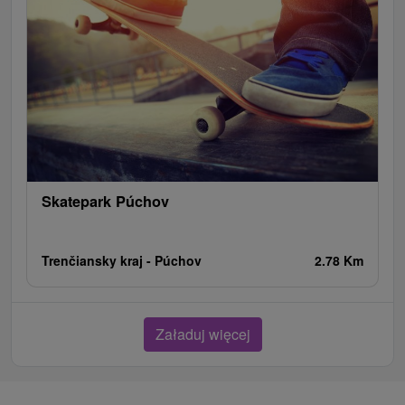
Skatepark Púchov
Trenčiansky kraj -
Púchov
2.78 Km
Załaduj więcej