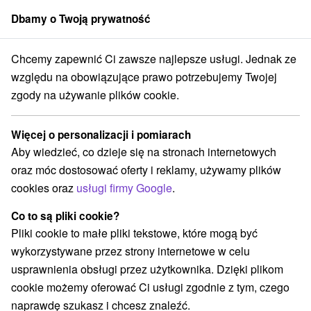
Dbamy o Twoją prywatność
członek grupy
Sorger
Chcemy zapewnić Ci zawsze najlepsze usługi. Jednak ze
ica
Pobyt SENIOR: Pobyt dla osób starszych, aktywnych i zdrowych
względu na obowiązujące prawo potrzebujemy Twojej
zgody na używanie plików cookie.
Pobyt SENIOR: Pobyt dla osób
starszych, aktywnych i zdrowych
Więcej o personalizacji i pomiarach
Uzdrowisko Nimnica
Nimnica
Aby wiedzieć, co dzieje się na stronach internetowych
oraz móc dostosować oferty i reklamy, używamy plików
cookies oraz
usługi firmy Google
.
Wybierz datę
Co to są pliki cookie?
Pliki cookie to małe pliki tekstowe, które mogą być
Przejdź do lokalizacji
wykorzystywane przez strony internetowe w celu
usprawnienia obsługi przez użytkownika. Dzięki plikom
9,2
doskonały
451 recenzji
·
cookie możemy oferować Ci usługi zgodnie z tym, czego
naprawdę szukasz i chcesz znaleźć.