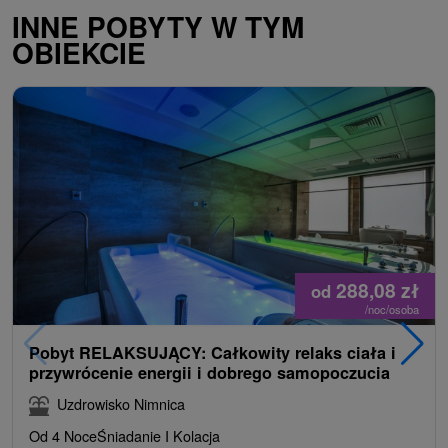
INNE POBYTY W TYM
OBIEKCIE
288,08
zł
od
/noc/osoba
Pobyt RELAKSUJĄCY: Całkowity relaks ciała i
przywrócenie energii i dobrego samopoczucia
Uzdrowisko Nimnica
Od 4 Noce
Śniadanie I Kolacja