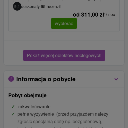
9,1
doskonały
·
95 recenzji
od 311,00 zł
/ noc
wybierać
Pokaż więcej obiektów noclegowych
Informacja o pobycie
Pobyt obejmuje
zakwaterowanie
pełne wyżywienie (przed przyjazdem należy
zgłosić specjalną dietę np. bezglutenową,