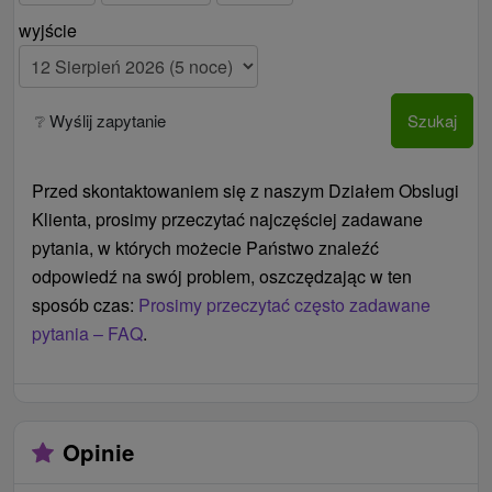
rozpoczęciu
wyjście
dopłaty do specjalnych wniosków na początku lub
podczas pobytu (szatnie, dom zdrojowy, pokoje
orientacji) przy klienta jednorazowo 35 € / osoba
❔ Wyślij zapytanie
Szukaj
Ceny - Informacje
Przed skontaktowaniem się z naszym Działem Obslugi
Dodatkowe łóżko w pokoju classic nie jest
Klienta, prosimy przeczytać najczęściej zadawane
zalecany dla osób dorosłych (bardzo ciasno,
pytania, w których możecie Państwo znaleźć
nadaje się tylko dla dzieci).
odpowiedź na swój problem, oszczędzając w ten
Dostawka jest możliwa, ale nie polecamy jej z powodu
sposób czas:
Prosimy przeczytać często zadawane
małego metrażu pokoju.
pytania – FAQ
.
Opinie