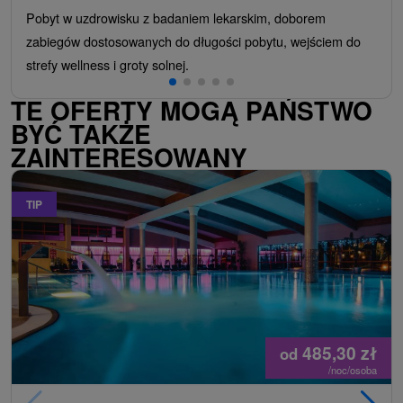
Pobyt w uzdrowisku z badaniem lekarskim, doborem
zabiegów dostosowanych do długości pobytu, wejściem do
strefy wellness i groty solnej.
TE OFERTY MOGĄ PAŃSTWO
BYĆ TAKŻE
ZAINTERESOWANY
TIP
485,30
zł
od
/noc/osoba