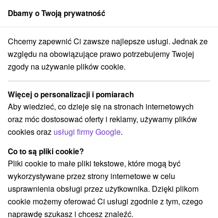
Dbamy o Twoją prywatność
członek grupy
Sorger
Chcemy zapewnić Ci zawsze najlepsze usługi. Jednak ze
ne oferty na Słowacji
Bony wakacyjne na Słowacji
Volovské vrchy
względu na obowiązujące prawo potrzebujemy Twojej
zgody na używanie plików cookie.
Bony wakacyjne na Słowacji
Volovské vrchy
Więcej o personalizacji i pomiarach
Aby wiedzieć, co dzieje się na stronach internetowych
Kategorie
oraz móc dostosować oferty i reklamy, używamy plików
cookies oraz
usługi firmy Google
.
Wszystkie kategorie
Wellness pobyty
(2)
Wyjazdy weekendowe
Pobyty dla seniorów
(3)
(2)
Co to są pliki cookie?
Pliki cookie to małe pliki tekstowe, które mogą być
wykorzystywane przez strony internetowe w celu
Wybierz lokalizację lub datę
usprawnienia obsługi przez użytkownika. Dzięki plikom
cookie możemy oferować Ci usługi zgodnie z tym, czego
Wsie i miasta
naprawdę szukasz i chcesz znaleźć.