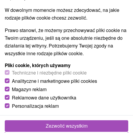
Štós
(5)
W dowolnym momencie możesz zdecydować, na jakie
rodzaje plików cookie chcesz zezwolić.
NAJTAŃSZE
NAJDROŻSZE
NA PO
WSZYSTKO
Prawo stanowi, że możemy przechowywać pliki cookie na
Twoim urządzeniu, jeśli są one absolutnie niezbędne do
działania tej witryny. Potrzebujemy Twojej zgody na
wszystkie inne rodzaje plików cookie.
Pliki cookie, których używamy
Techniczne i niezbędne pliki cookie
Analityczne i marketingowe pliki cookies
Magazyn reklam
Reklamowe dane użytkownika
332,62
zł
od
Personalizacja reklam
/noc/osoba
7-dniowy pobyt PLECY, KIEROWNIK,
Zezwolić wszystkim
ZDROWY GŁOS, SPELETERAPIA: Zdrowie i
dobre samopoczucie szyte na miarę