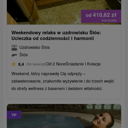
410,62
zł
od
/noc/osoba
Weekendowy relaks w uzdrowisku Štós:
Ucieczka od codzienności i harmonii
Uzdrowisko Štós
Štós
Od 2 Noce
Śniadanie I Kolacja
8,4
(54 recenzji)
Weekend, który naprawdę Cię odpręży –
zakwaterowanie, znakomite wyżywienie i do trzech wejść
do strefy wellness z basenem i światem witalności.
TIP