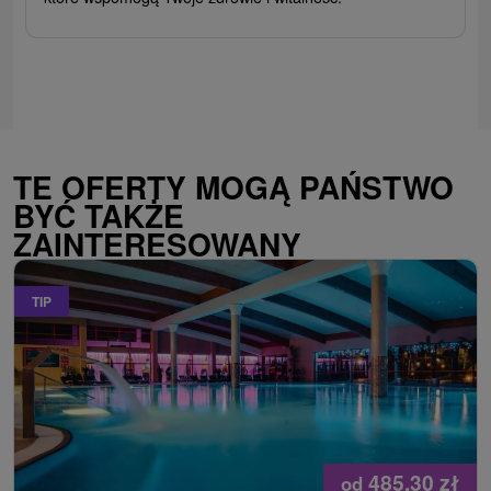
TE OFERTY MOGĄ PAŃSTWO
BYĆ TAKŻE
ZAINTERESOWANY
TIP
485,30
zł
od