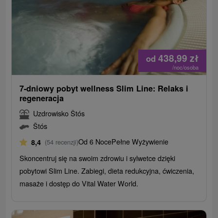
438,99
zł
od
/noc/osoba
7-dniowy pobyt wellness Slim Line: Relaks i
regeneracja
Uzdrowisko Štós
Štós
Od 6 Noce
Pełne Wyżywienie
8,4
(54 recenzji)
Skoncentruj się na swoim zdrowiu i sylwetce dzięki
pobytowi Slim Line. Zabiegi, dieta redukcyjna, ćwiczenia,
masaże i dostęp do Vital Water World.