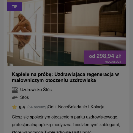
TIP
298,94
zł
od
/noc/osoba
Kąpiele na próbę: Uzdrawiająca regeneracja w
malowniczym otoczeniu uzdrowiska
Uzdrowisko Štós
Štós
Od 1 Noce
Śniadanie I Kolacja
8,4
(54 recenzji)
Ciesz się spokojnym otoczeniem parku uzdrowiskowego,
profesjonalną opieką medyczną i codziennymi zabiegami,
które wspomogą Twoje zdrowie i witalność.