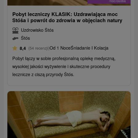
/noc/osoba
Pobyt leczniczy KLASIK: Uzdrawiająca moc
Stóša i powrót do zdrowia w objęciach natury
Uzdrowisko Štós
Štós
Od 1 Noce
Śniadanie I Kolacja
8,4
(54 recenzji)
Pobyt łączy w sobie profesjonalną opiekę medyczną,
wysokiej jakości wyżywienie i skuteczne procedury
lecznicze z ciszą przyrody Štós.