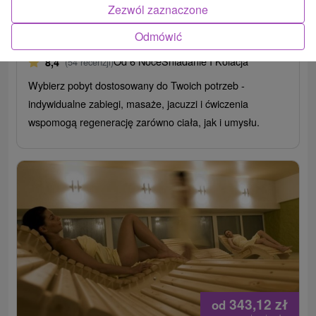
Zezwól zaznaczone
Uzdrowisko Štós
Odmówić
Štós
Od 6 Noce
Śniadanie I Kolacja
8,4
(54 recenzji)
Wybierz pobyt dostosowany do Twoich potrzeb -
indywidualne zabiegi, masaże, jacuzzi i ćwiczenia
wspomogą regenerację zarówno ciała, jak i umysłu.
343,12
zł
od