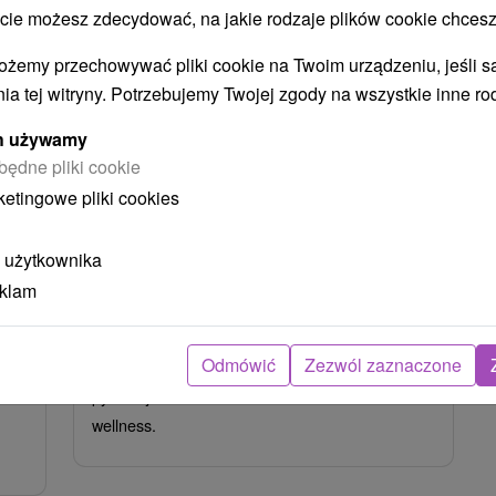
 możesz zdecydować, na jakie rodzaje plików cookie chcesz
ożemy przechowywać pliki cookie na Twoim urządzeniu, jeśli s
3
zł
355,13
zł
od
ia tej witryny. Potrzebujemy Twojej zgody na wszystkie inne ro
osoba
/noc/osoba
ych używamy
m
Najpopularniejszy pobyt: Pobyt
będne pliki cookie
i
leczniczy DR.KLASIK: Zdrowie i
ketingowe pliki cookies
relaks w uzdrowisku
Uzdrowisko Trenczańskie Teplice
 użytkownika
Trenčianske Teplice
eklam
Od 6 Noce
9,0
(855 recenzji)
Pełne Wyżywienie
Odmówić
Zezwól zaznaczone
p do
Zabiegi terapeutyczne, profesjonalna opieka,
enne
pyszne jedzenie i relaks w basenach i strefie
wellness.