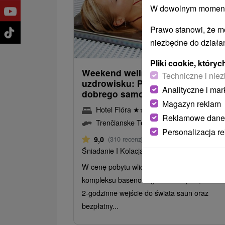
W dowolnym momencie
Prawo stanowi, że m
355,1
od
niezbędne do działan
/noc/
Pliki cookie, któr
Weekend wellness w popularny
Techniczne i niez
uzdrowisku: Pobyt pełen relaksu 
Analityczne i mar
dobrego samopoczucia
Magazyn reklam
Hotel Flóra
★
★
★
Trenczańskie Teplice
Reklamowe dane
Trenčianske Teplice
Personalizacja r
Od 2 Noce
9,0
(310 recenzji)
Śniadanie I Kolacja
W cenę pobytu wliczony jest bezpłatny wstę
kompleksu basenowego z atrakcjami, codzi
2-godzinne wejście do świata saun oraz
bezpłatny...