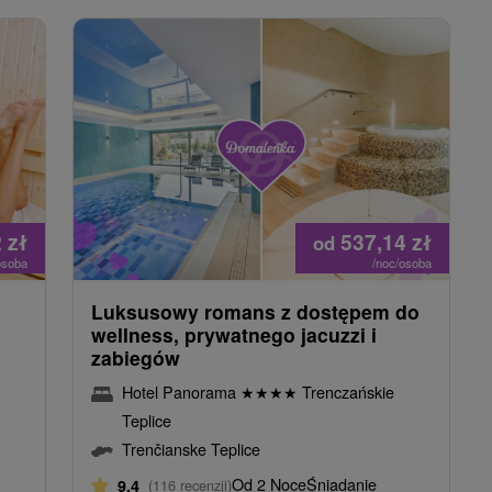
2
zł
537,14
zł
od
osoba
/noc/osoba
Luksusowy romans z dostępem do
wellness, prywatnego jacuzzi i
zabiegów
Hotel Panorama
★
★
★
★
Trenczańskie
Teplice
Trenčianske Teplice
Od 2 Noce
Śniadanie
9,4
(116 recenzji)