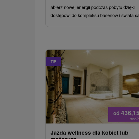
abierz nowej energii podczas pobytu dzięki
dostępowi do kompleksu basenów i świata s
TIP
436,1
od
/noc/
Jazda wellness dla kobiet lub
mężczyzn