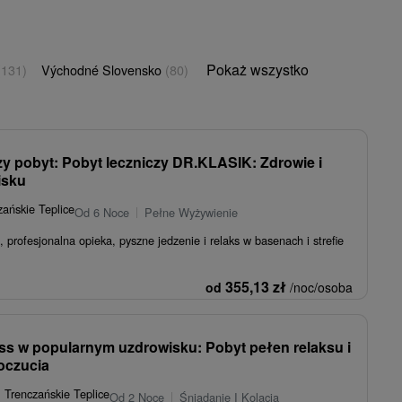
Pokaż wszystko
(131)
Východné Slovensko
(80)
zy pobyt: Pobyt leczniczy DR.KLASIK: Zdrowie i
isku
ańskie Teplice
Od 6 Noce
Pełne Wyżywienie
 profesjonalna opieka, pyszne jedzenie i relaks w basenach i strefie
355,13
zł
od
/noc/osoba
s w popularnym uzdrowisku: Pobyt pełen relaksu i
oczucia
★
Trenczańskie Teplice
Od 2 Noce
Śniadanie I Kolacja