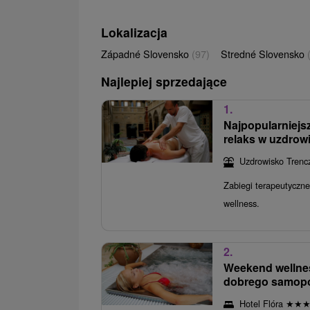
Lokalizacja
Západné Slovensko
(97)
Stredné Slovensko
Najlepiej sprzedające
1.
Najpopularniejs
relaks w uzdrow
Uzdrowisko Trencz
Zabiegi terapeutyczne,
wellness.
2.
Weekend wellnes
dobrego samop
Hotel Flóra
★
★