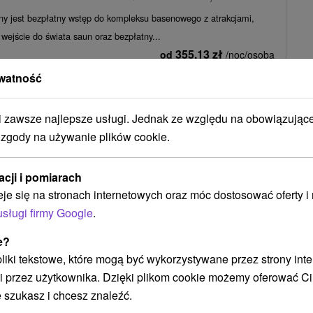
ny jest bezpłatny wstęp do kompleksu basenowego z atrakcjami,
wejście do świata saun oraz bezpłatny...
355,13
zł
od
/noc/osoba
watność
zawsze najlepsze usługi. Jednak ze względu na obowiązując
 zgody na używanie plików cookie.
dáky
(4)
acji i pomiarach
NAJTAŃSZE
NAJDROŻSZE
NA PODSTAWIE OCENY
eje się na stronach internetowych oraz móc dostosować oferty 
usługi firmy Google
.
e?
TIP
 pliki tekstowe, które mogą być wykorzystywane przez strony int
i przez użytkownika. Dzięki plikom cookie możemy oferować Ci
 szukasz i chcesz znaleźć.