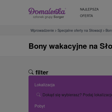
NAJLEPSZA
OFERTA
członek grupy
Sorger
Wprowadzenie
Specjalne oferty na Słowacji
Bon
Bony wakacyjne na Sło
filter
Lokalizacja
Dokąd się wybierasz? Podaj lokalizacj
Pobyt