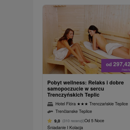
297,4
od
/noc/
Pobyt wellness: Relaks i dobre
samopoczucie w sercu
Trenczyńskich Teplic
Hotel Flóra
★
★
★
Trenczańskie Teplice
Trenčianske Teplice
Od 5 Noce
9,0
(310 recenzji)
Śniadanie I Kolacja