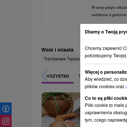
W cenę pobytu wliczo
codzienne 2-godzinne 
Dbamy o Twoją pry
Chcemy zapewnić Ci 
Wsie i miasta
potrzebujemy Twojej
Trenčianske Teplice
(25)
Nimnica
(6)
Smr
Więcej o personaliz
TOP - BESTSELLERY
WSZYSTKO
Aby wiedzieć, co dzi
plików cookies oraz
Co to są pliki cooki
Pliki cookie to małe
usprawnienia obsług
tym, czego naprawdę