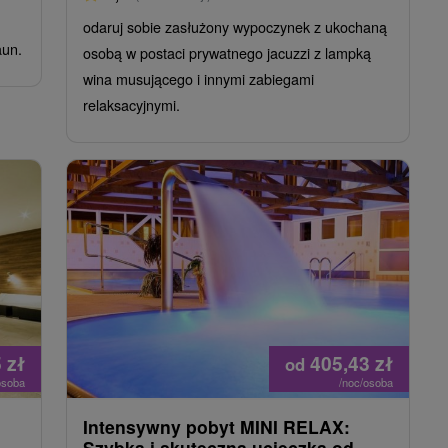
odaruj sobie zasłużony wypoczynek z ukochaną
aun.
osobą w postaci prywatnego jacuzzi z lampką
wina musującego i innymi zabiegami
relaksacyjnymi.
5
zł
405,43
zł
od
osoba
/noc/osoba
Intensywny pobyt MINI RELAX:
Szybka i skuteczna ucieczka od