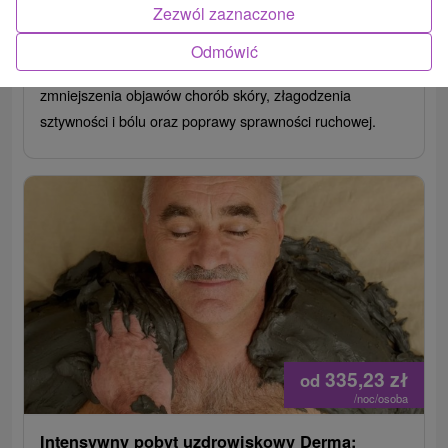
Smrdáky
Zezwól zaznaczone
Od 6 Noce
Pełne Wyżywienie
8,9
(593 recenzji)
Odmówić
Kompleksowy program leczniczy prowadzący do
zmniejszenia objawów chorób skóry, złagodzenia
sztywności i bólu oraz poprawy sprawności ruchowej.
335,23
zł
od
/noc/osoba
Intensywny pobyt uzdrowiskowy Derma: