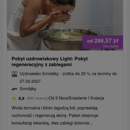
286,57
zł
od
/noc/osoba
Pobyt uzdrowiskowy Light: Pobyt
regeneracyjny z zabiegami
Uzdrowisko Smrdáky - zniżka do 25 % na terminy do
27.02.2027
Smrdáky
Od 5 Noce
Śniadanie I Kolacja
8,9
(593 recenzji)
Woda termalna i błoto łagodzą ból, poprawiają
ruchomość i regenerują skórę. Pakiet obejmuje
konsultację lekarską, dwa zabiegi dziennie...