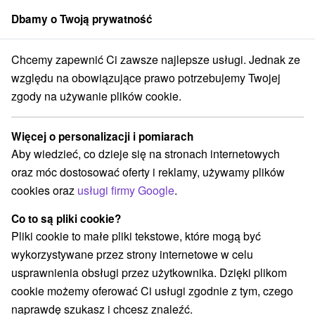
Dbamy o Twoją prywatność
członek grupy
Sorger
Chcemy zapewnić Ci zawsze najlepsze usługi. Jednak ze
acyjne na Słowacji
Západné Slovensko
Trnavský kraj
Smrdáky
względu na obowiązujące prawo potrzebujemy Twojej
zgody na używanie plików cookie.
Bony wakacyjne na Słowacji
Smrdáky
Więcej o personalizacji i pomiarach
Aby wiedzieć, co dzieje się na stronach internetowych
Kategorie
oraz móc dostosować oferty i reklamy, używamy plików
cookies oraz
usługi firmy Google
.
Wszystkie kategorie
Pobyty z rabatem
(3)
Wellness pobyty
Wyjazdy weekendowe
(1)
(1)
Co to są pliki cookie?
Pobyty dla seniorów
(1)
Pliki cookie to małe pliki tekstowe, które mogą być
wykorzystywane przez strony internetowe w celu
usprawnienia obsługi przez użytkownika. Dzięki plikom
Wybierz lokalizację lub datę
cookie możemy oferować Ci usługi zgodnie z tym, czego
naprawdę szukasz i chcesz znaleźć.