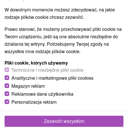
NAJTAŃSZE
NAJDROŻSZE
NA PO
WSZYSTKO
W dowolnym momencie możesz zdecydować, na jakie
rodzaje plików cookie chcesz zezwolić.
Prawo stanowi, że możemy przechowywać pliki cookie na
Twoim urządzeniu, jeśli są one absolutnie niezbędne do
działania tej witryny. Potrzebujemy Twojej zgody na
wszystkie inne rodzaje plików cookie.
Pliki cookie, których używamy
Techniczne i niezbędne pliki cookie
313,61
zł
od
Analityczne i marketingowe pliki cookies
/noc/osoba
Magazyn reklam
Tradycyjny uzdrowiskowy pobyt Derma:
Reklamowe dane użytkownika
Kompleksowy zabieg spa dla zdrowej skóry i
Personalizacja reklam
łatwiejszego poruszania się
Uzdrowisko Smrdáky - zniżka do 25 % na terminy do
Zezwolić wszystkim
27.02.2027