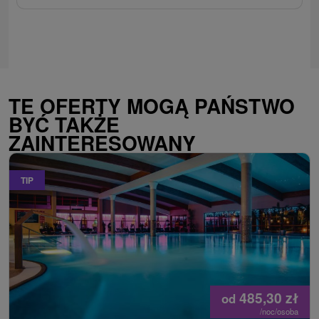
TE OFERTY MOGĄ PAŃSTWO
BYĆ TAKŻE
ZAINTERESOWANY
TIP
485,30
zł
od
/noc/osoba