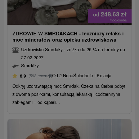
248,63
zł
od
/noc/osoba
ZDROWIE W SMRDÁKACH - leczniczy relaks i
moc minerałów oraz opieka uzdrowiskowa
Uzdrowisko Smrdáky - zniżka do 25 % na terminy do
27.02.2027
Smrdáky
Od 2 Noce
Śniadanie I Kolacja
8,9
(593 recenzji)
Odkryj uzdrawiającą moc Smrdak. Czeka na Ciebie pobyt
z dwoma posiłkami, konsultacją lekarską i codziennymi
zabiegami – od kąpieli...