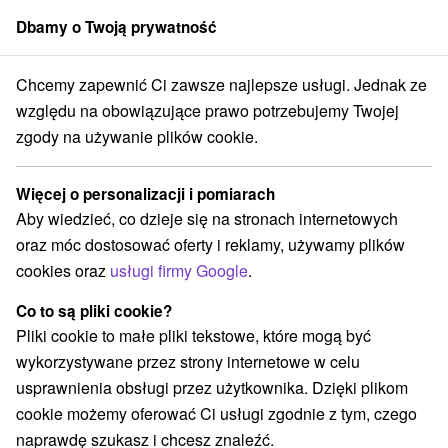
Dbamy o Twoją prywatność
członek grupy
Sorger
Chcemy zapewnić Ci zawsze najlepsze usługi. Jednak ze
ice
MINIRELAX regeneracyjny pobyt wellness: Odpowiedni na krótkotr
względu na obowiązujące prawo potrzebujemy Twojej
zgody na używanie plików cookie.
MINIRELAX regeneracyjny pobyt
wellness: Odpowiedni na
Więcej o personalizacji i pomiarach
krótkotrwały relaks, nie tylko w
Aby wiedzieć, co dzieje się na stronach internetowych
weekendy
oraz móc dostosować oferty i reklamy, używamy plików
Uzdrowisko Trenczańskie Teplice
Trenčianske Teplice
cookies oraz
usługi firmy Google
.
Co to są pliki cookie?
Pliki cookie to małe pliki tekstowe, które mogą być
Wybierz datę
wykorzystywane przez strony internetowe w celu
usprawnienia obsługi przez użytkownika. Dzięki plikom
Przejdź do lokalizacji
cookie możemy oferować Ci usługi zgodnie z tym, czego
naprawdę szukasz i chcesz znaleźć.