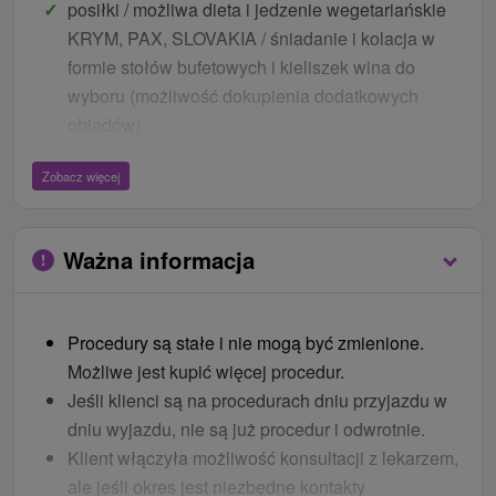
posiłki / możliwa dieta i jedzenie wegetariańskie
KRYM, PAX, SLOVAKIA / śniadanie i kolacja w
formie stołów bufetowych i kieliszek wina do
wyboru (możliwość dokupienia dodatkowych
obiadów)
ATLANTIS, INNE DU
/ śniadanie w formie stołów
Zobacz więcej
bufetowych, obiadokolacja do wyboru z menu
przystawka i kieliszek wina do wyboru (możliwość
dokupienia dodatkowych obiadów)
Ważna informacja
wstępna konsultacja z lekarzem na życzeniei
4 lub więcej zabiegów / w zależności od liczby
noclegów (2 zabiegi dziennie)
Procedury są stałe i nie mogą być zmienione.
Możliwe jest kupić więcej procedur.
KRYM, SLOVAKIA
/ zabiegi na
2 noce (4
Jeśli klienci są na procedurach dniu przyjazdu w
zabiegi) i 3 noce (6 zabiegów
) będą składać się z
dniu wyjazdu, nie są już procedur i odwrotnie.
następujących zabiegów: kąpiel termalna, kąpiel z
Klient włączyła możliwość konsultacji z lekarzem,
dodatkami, masaż, borowina/błoto morskie
ale jeśli okres jest niezbędne kontakty