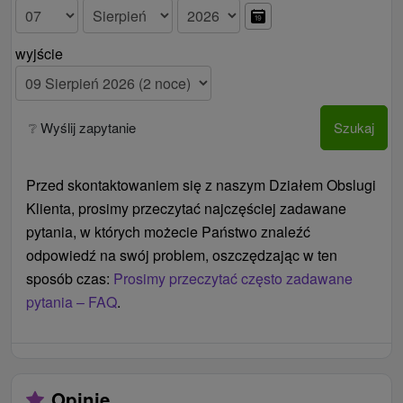
Ceny - Informacje
wyjście
Możliwość przedłużenia pobytu.
Możliwość
transportu z dworca kolejowego i usuwania
import - w kierunku stacji kolejowej - Trenčanskie
❔ Wyślij zapytanie
Szukaj
Teplice iz powrotem - należy zamówić w recepcji
hotelu z 48-godzinnym wyprzedzeniem.
Przed skontaktowaniem się z naszym Działem Obslugi
Klienta, prosimy przeczytać najczęściej zadawane
pytania, w których możecie Państwo znaleźć
odpowiedź na swój problem, oszczędzając w ten
sposób czas:
Prosimy przeczytać często zadawane
pytania – FAQ
.
Opinie