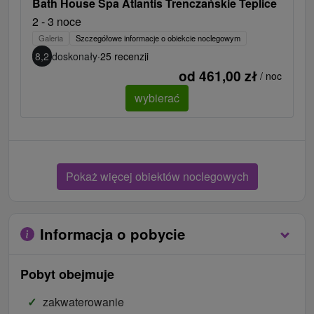
Bath House Spa Atlantis Trenczańskie Teplice
2 - 3 noce
Galeria
Szczegółowe informacje o obiekcie noclegowym
8,2
doskonały
·
25 recenzji
od 461,00 zł
/ noc
wybierać
Pokaż więcej obiektów noclegowych
Informacja o pobycie
Pobyt obejmuje
zakwaterowanie