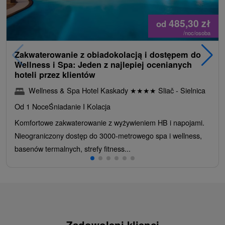
485,30
zł
od
/noc/osoba
Zakwaterowanie z obiadokolacją i dostępem do
Wellness i Spa: Jeden z najlepiej ocenianych
hoteli przez klientów
Wellness & Spa Hotel Kaskady
★
★
★
★
Sliač - Sielnica
Od 1 Noce
Śniadanie I Kolacja
Komfortowe zakwaterowanie z wyżywieniem HB i napojami.
Nieograniczony dostęp do 3000-metrowego spa i wellness,
basenów termalnych, strefy fitness...
Zadowoleni klienci