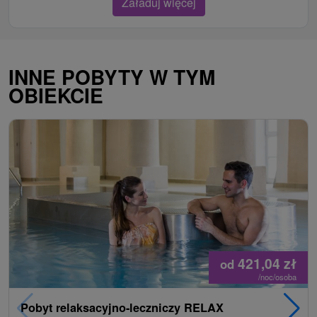
Załaduj więcej
INNE POBYTY W TYM
OBIEKCIE
421,04
zł
od
/noc/osoba
Pobyt relaksacyjno-leczniczy RELAX