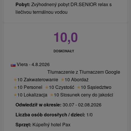
Pobyt:
Zvýhodnený pobyt DR.SENIOR relax s
liečivou termálnou vodou
10,0
DOSKONAŁY
Viera - 4.8.2026
Tłumaczenie z Tłumaczem Google
★
10 Zakwaterowanie
★
10 Abordaż
★
10 Personel
★
10 Czystość
★
10 Sąsiedztwo
★
10 Lokalizacja
★
10 Stosunek ceny do jakości
Odwiedził w okresie:
30.07 - 02.08.2026
Liczba osób dorosłych / dzieci:
1/0
Sprzęt:
Kúpeľný hotel Pax