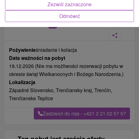
Zezwól zaznaczone
Odmówić
Zdjęcia od klientów
+10
Pożywienie
śniadanie i kolacja
Data ważności na pobyt
19.12.2026 (Nie ma możliwości rezerwacji pobytu w
okresie świąt Wielkanocnych i Bożego Narodzenia.)
Lokalizacja
Západné Slovensko, Trenčiansky kraj, Trenčín,
Trenčianske Teplice
Zadzwoń do nas - +421 2 21 02 57 57
Ten pobyt jest częścią oferty