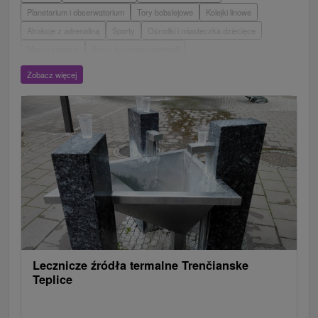
Planetarium i obserwatorium
Tory bobslejowe
Kolejki linowe
Atrakcje z adrenaliną
Sporty
Ośrodki i miasteczka dziecięce
Muzea i galerie
Areny laserowe i paintball
Wieże obserwacyjne i chodniki
Ogrody zoologiczne i fermy zwierząt
Zobacz więcej
Escaperoom
Aquaparki, baseny
Zamki, pałace, ruiny
Skanseny
Ogrody botaniczne
Parki miejskie i zamkowe
Loty widokowe i rejsy wycieczkowe
Tarcze
Jeziora, jeziora, zbiorniki wodne
Zabytki techniki
Pomniki
Wodospady
Kościoły drewniane
Źródła
Teatry
Jazda konna
Túry a turistické chodníky
Zamki
Chaty górskie
Miejsca sakralne
Rafting, rafting, rafting
Obiekty architektoniczne
Ośrodek narciarski
Pola golfowe
Tory gokartowe
Amfiteatry i kina w przyrodzie
Szlaki winne
Cyklotrasy
Lecznicze źródła termalne Trenčianske
Teplice