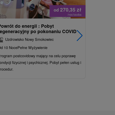
270,35
zł
od
/noc/osoba
Powrót do energii : Pobyt
Najlepiej
regeneracyjny po pokonaniu COVID
najpopul
korzystn
Uzdrowisko Nowy Smokowiec
INCLUSI
d 10 Noce
Pełne Wyżywienie
Grand 
rogram postcovidowy mający na celu poprawę
Od 2 Noce
A
ondycji fizycznej i psychicznej. Pobyt pełen usług i
Ciesz się z
rocedur.
wrażeń poby
atrakcje wod