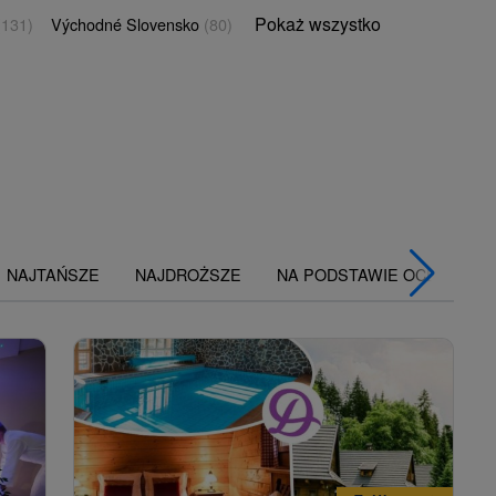
Pokaż wszystko
(131)
Východné Slovensko
(80)
NAJTAŃSZE
NAJDROŻSZE
NA PODSTAWIE OCENY