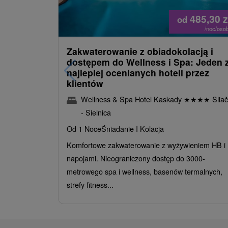
485,30
z
od
/noc/oso
Zakwaterowanie z obiadokolacją i
dostępem do Wellness i Spa: Jeden 
najlepiej ocenianych hoteli przez
klientów
Wellness & Spa Hotel Kaskady
★
★
★
★
Sliač
- Sielnica
Od 1 Noce
Śniadanie I Kolacja
Komfortowe zakwaterowanie z wyżywieniem HB i
napojami. Nieograniczony dostęp do 3000-
metrowego spa i wellness, basenów termalnych,
strefy fitness...