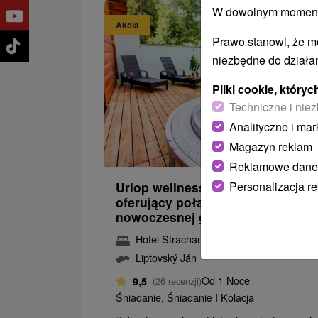
W dowolnym momencie
Akcia
Prawo stanowi, że m
niezbędne do działan
Pliki cookie, któr
Techniczne i niez
Analityczne i mar
142,0
od
Magazyn reklam
/noc/
Reklamowe dane
Personalizacja r
Urlop wellness w Dolinie Jańskie
oferujący połączenie tradycji i
nowoczesnej gastronomii
Hotel Strachanovka
★
★
★
Liptovský Já
Liptovský Ján
Od 1 Noce
9,5
(26 recenzji)
Śniadanie, Śniadanie I Kolacja