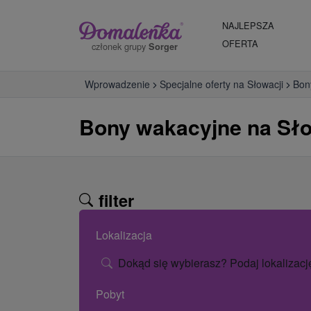
NAJLEPSZA
OFERTA
członek grupy
Sorger
Wprowadzenie
Specjalne oferty na Słowacji
Bon
Bony wakacyjne na Sło
filter
Lokalizacja
Dokąd się wybierasz? Podaj lokalizacj
Pobyt