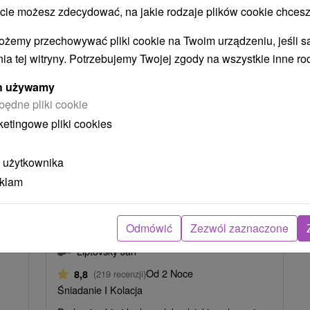
 możesz zdecydować, na jakie rodzaje plików cookie chcesz
ożemy przechowywać pliki cookie na Twoim urządzeniu, jeśli s
ia tej witryny. Potrzebujemy Twojej zgody na wszystkie inne ro
ych używamy
będne pliki cookie
ketingowe pliki cookies
4
zł
252,62
zł
od
osoba
/noc/osoba
 użytkownika
eklam
j
Zdrowie i relaks w Dolinie Jańskiej:
Rodzinne dobre samopoczucie w
ramionach Tatr Niżnych
Odmówić
Zezwól zaznaczone
n
Hotel Avena
★
★
★
Liptowski Jan
Liptovský Ján
Od 2 Noce
8,8
(219 recenzji)
Śniadanie I Kolacja