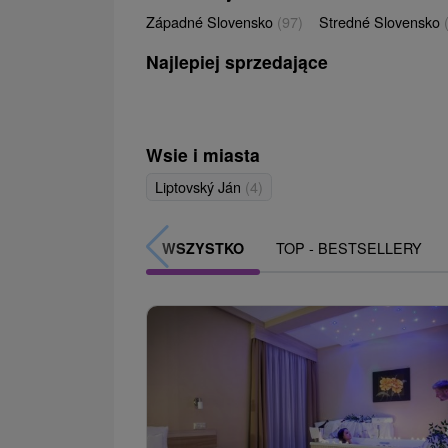
Západné Slovensko
(97)
Stredné Slovensko
Najlepiej sprzedające
Wsie i miasta
Liptovský Ján
(4)
TOP - BESTSELLERY
WSZYSTKO