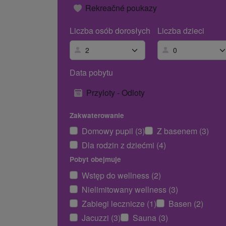
Rekreačné poukazy
Liczba osób dorosłych
Liczba dzieci
Data pobytu
Przyloty - Odloty
Zakwaterowanie
Domowy pupil (3)
Z basenem (3)
Dla rodzin z dziećmi (4)
Pobyt obejmuje
Wstęp do wellness (2)
Nielimitowany wellness (3)
Zabiegi lecznicze (1)
Basen (2)
Jacuzzi (3)
Sauna (3)