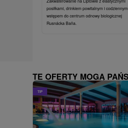
Zakwaterowanie na Liptowie z elastycznymi
posiłkami, drinkiem powitalnym i codziennym
wstępem do centrum odnowy biologicznej
Rusnácka Baňa.
TE OFERTY MOGĄ PAŃ
TIP