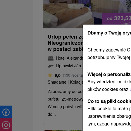
323,5
od
/noc/
Dbamy o Twoją pry
Urlop pełen zdrowia:
Nieograniczony wellness i prezen
w postaci zabiegów medycznych
Chcemy zapewnić Ci 
potrzebujemy Twojej
Hotel Alexandra
★
★
★
Liptowski Jan
Liptovský Ján
Więcej o personaliz
Od 2 Noce
9,0
(130 recenzji)
Aby wiedzieć, co dzi
Śniadanie I Kolacja
plików cookies oraz
Zapraszamy do pobytu z wyżywieniem w for
bufetu, 25-metrowym basenem i strefą welln
Co to są pliki cooki
W cenę pobytu wliczone są zabiegi dostoso
Pliki cookie to małe
do...
usprawnienia obsług
tym, czego naprawdę