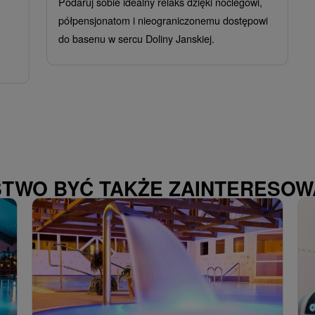
Podaruj sobie idealny relaks dzięki noclegowi,
półpensjonatom i nieograniczonemu dostępowi
do basenu w sercu Doliny Janskiej.
STWO BYĆ TAKŻE ZAINTERESO