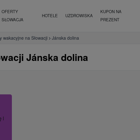
OFERTY
KUPON NA
HOTELE
UZDROWISKA
SŁOWACJA
PREZENT
y wakacyjne na Słowacji
Jánska dolina
wacji Jánska dolina
ę lub nazwę hotelu.