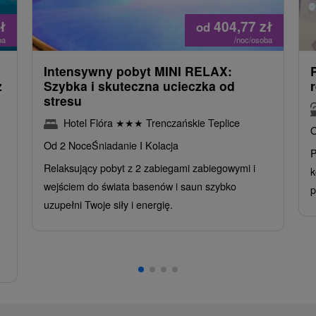
ł
404,77
zł
od
ba
/noc/osoba
Intensywny pobyt MINI RELAX:
z
Szybka i skuteczna ucieczka od
stresu
Hotel Flóra
★
★
★
Trenczańskie Teplice
O
Od 2 Noce
Śniadanie I Kolacja
P
Relaksujący pobyt z 2 zabiegami zabiegowymi i
k
wejściem do świata basenów i saun szybko
p
uzupełni Twoje siły i energię.