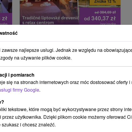
Zniżka 12 %
384,69
zł
od
3
zł
340,37
zł
od
osoba
/noc/osoba
watność
Zakwaterowanie ze śniadaniem lub
t
obiadokolacją i wejściem do
centrum relaksu w liptowskich
zawsze najlepsze usługi. Jednak ze względu na obowiązując
domów drewnianych
 zgody na używanie plików cookie.
Liptovský dvor
★
★
★
★
Liptovský Ján
Liptovský Ján
acji i pomiarach
Od 1 Noce
eje się na stronach internetowych oraz móc dostosować oferty 
10,0
(1 recenzji)
Śniadanie, Śniadanie I Kolacja
usługi firmy Google
.
mie
Wyjątkowe i komfortowe zakwaterowanie w
ess.
e?
prywatnych drewnianych domach na Liptowie.
wane
 pliki tekstowe, które mogą być wykorzystywane przez strony int
i przez użytkownika. Dzięki plikom cookie możemy oferować Ci
 szukasz i chcesz znaleźć.