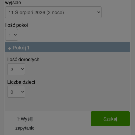
wyjście
Ilość pokoi
+
Pokój 1
Ilość dorosłych
Liczba dzieci
❔ Wyślij
Szukaj
zapytanie