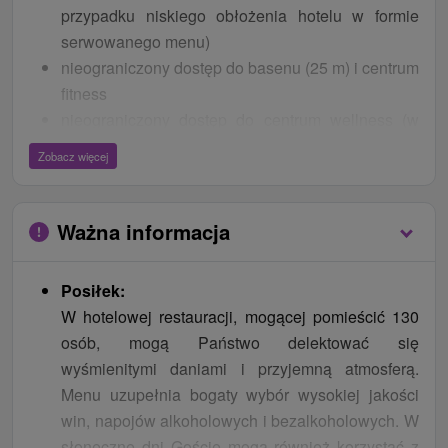
przypadku niskiego obłożenia hotelu w formie
serwowanego menu)
nieograniczony dostęp do basenu (25 m) i centrum
fitness
nieograniczony dostęp do centrum wellness (w
centrum wellness można skorzystać z 3 rodzajów
Zobacz więcej
saun (fińska, solna, ziołowa), jacuzzi, basen
chłodzący, ścieżka wodna, lodospad, tepidarium,
spraye szkockie, deszcz tropikalny, prysznic
Ważna informacja
ulewny
CENNIK - BONUSY
Posiłek:
W hotelowej restauracji, mogącej pomieścić 130
30 % zniżki na wybrane zabiegi i masaże
osób, mogą Państwo delektować się
przy pobycie na 2 noce i więcej 2x zabieg, przy
wyśmienitymi daniami i przyjemną atmosferą.
pobycie na 3 noce i więcej 3x zabieg, przy
Menu uzupełnia bogaty wybór wysokiej jakości
pobycie na 4 noce i więcej 4x zabieg, przy
win, napojów alkoholowych i bezalkoholowych. W
pobycie na 5 nocy i więcej 5x zabieg, przy pobycie
słoneczne dni Goście mogą również korzystać z