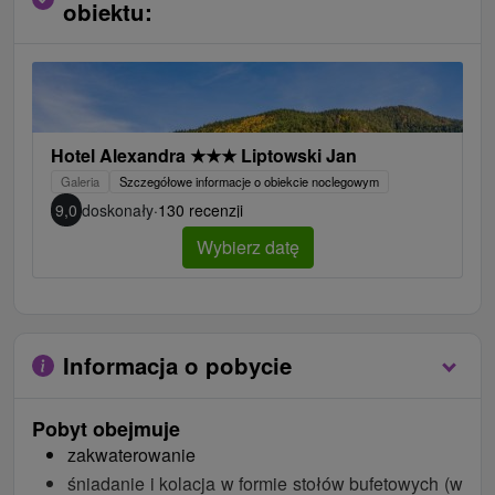
obiektu:
Hotel Alexandra
★
★
★
Liptowski Jan
Galeria
Szczegółowe informacje o obiekcie noclegowym
9,0
doskonały
·
130 recenzji
Wybierz datę
Informacja o pobycie
Pobyt obejmuje
zakwaterowanie
śniadanie i kolacja w formie stołów bufetowych (w