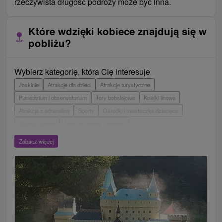
rzeczywista długość podróży może być inna.
Które wdzięki kobiece znajdują się w
pobliżu?
Wybierz kategorię, która Cię interesuje
Jaskinie
Atrakcje dla dzieci
Atrakcje turystyczne
Planetarium i obserwatorium
Tory bobslejowe
Kolejki linowe
Atrakcje z adrenaliną
Sporty
Ośrodki i miasteczka dziecięce
Muzea i galerie
Areny laserowe i paintball
Wieże obserwacyjne i chodniki
Ogrody zoologiczne i fermy zwierząt
Zobacz więcej
Escaperoom
Aquaparki, baseny
Zamki, pałace, ruiny
Skanseny
Ogrody botaniczne
Parki miejskie i zamkowe
Loty widokowe i rejsy wycieczkowe
Tarcze
Jeziora, jeziora, zbiorniki wodne
Zabytki techniki
Pomniki
Wodospady
Kościoły drewniane
Źródła
Teatry
Jazda konna
Túry a turistické chodníky
Zamki
Chaty górskie
Miejsca sakralne