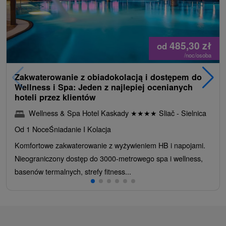
485,30
zł
od
/noc/osoba
Zakwaterowanie z obiadokolacją i dostępem do
Wellness i Spa: Jeden z najlepiej ocenianych
hoteli przez klientów
Wellness & Spa Hotel Kaskady
★
★
★
★
Sliač - Sielnica
Od 1 Noce
Śniadanie I Kolacja
Komfortowe zakwaterowanie z wyżywieniem HB i napojami.
Nieograniczony dostęp do 3000-metrowego spa i wellness,
basenów termalnych, strefy fitness...