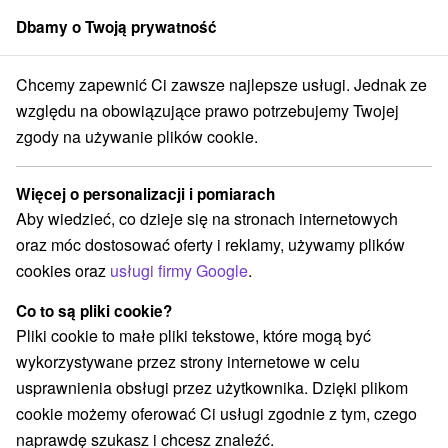
Dbamy o Twoją prywatność
członek grupy
Sorger
Chcemy zapewnić Ci zawsze najlepsze usługi. Jednak ze
 Jan
Urlop pełen zdrowia: Nieograniczony wellness i prezent w posta
względu na obowiązujące prawo potrzebujemy Twojej
zgody na używanie plików cookie.
Urlop pełen zdrowia:
Nieograniczony wellness i prezent
Więcej o personalizacji i pomiarach
w postaci zabiegów medycznych
Aby wiedzieć, co dzieje się na stronach internetowych
Hotel Alexandra
★
★
★
Liptowski Jan
Liptovský Ján
oraz móc dostosować oferty i reklamy, używamy plików
cookies oraz
usługi firmy Google
.
Wybierz datę
Co to są pliki cookie?
Pliki cookie to małe pliki tekstowe, które mogą być
wykorzystywane przez strony internetowe w celu
Przejdź do lokalizacji
usprawnienia obsługi przez użytkownika. Dzięki plikom
cookie możemy oferować Ci usługi zgodnie z tym, czego
9,0
doskonały
130 recenzji
·
naprawdę szukasz i chcesz znaleźć.