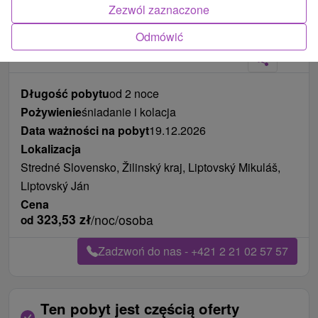
Zezwól zaznaczone
Zdjęcia od klientów
+1
Odmówić
Długość pobytu
od 2 noce
Pożywienie
śniadanie i kolacja
Data ważności na pobyt
19.12.2026
Lokalizacja
Stredné Slovensko, Žilinský kraj, Liptovský Mikuláš,
Liptovský Ján
Cena
323,53
zł
/noc/osoba
od
Zadzwoń do nas - +421 2 21 02 57 57
Ten pobyt jest częścią oferty