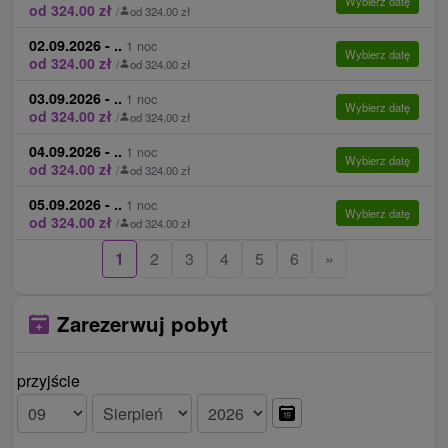
Wybierz datę
od 324.00 zł
/
od 324.00 zł
godzinie 15:00 - 18:00.
Zwierzęta:
Zwierzęta nie są akceptowane.
02.09.2026 - ..
1 noc
CENNIK - DODATKI
Wybierz datę
od 324.00 zł
/
od 324.00 zł
Płatność należy uregulować na miejscu po przyjeździe
03.09.2026 - ..
1 noc
Wybierz datę
do recepcji.
od 324.00 zł
/
od 324.00 zł
04.09.2026 - ..
1 noc
opłata klimatyczna 1,50 € / osoba / noc
Wybierz datę
od 324.00 zł
/
od 324.00 zł
obiad do wyboru z menu
05.09.2026 - ..
1 noc
Wybierz datę
USŁUGI DODATKOWE
od 324.00 zł
/
od 324.00 zł
kręgle
1
2
3
4
5
6
»
bilard
wielofunkcyjny plac zabaw i hala sportowa
Zarezerwuj pobyt
przyjście