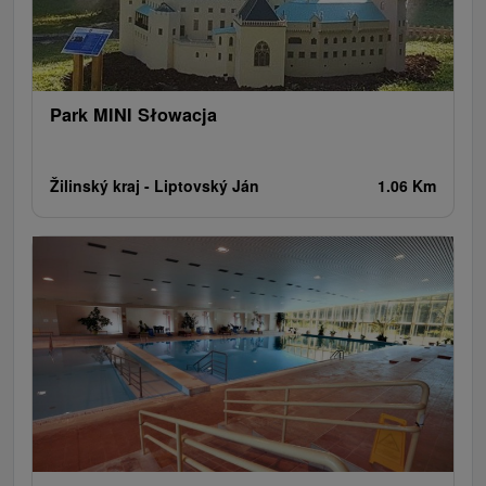
Rafting, rafting, rafting
Obiekty architektoniczne
Ośrodek narciarski
Pola golfowe
Tory gokartowe
Amfiteatry i kina w przyrodzie
Szlaki winne
Cyklotrasy
Park MINI Słowacja
Žilinský kraj -
Liptovský Ján
1.06 Km