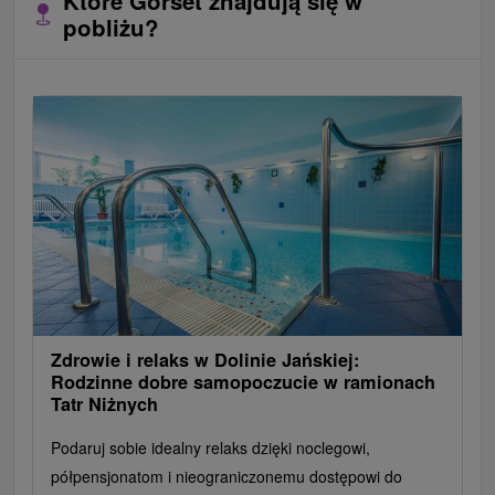
Które Gorset znajdują się w
pobliżu?
Zdrowie i relaks w Dolinie Jańskiej:
Rodzinne dobre samopoczucie w ramionach
Tatr Niżnych
Podaruj sobie idealny relaks dzięki noclegowi,
półpensjonatom i nieograniczonemu dostępowi do