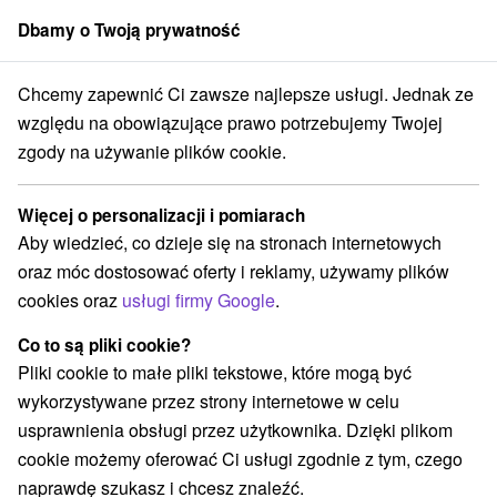
Dbamy o Twoją prywatność
członek grupy
Sorger
Chcemy zapewnić Ci zawsze najlepsze usługi. Jednak ze
redné Slovensko
Žilinský kraj
Liptovský Ján
Park MINI Słowacja
względu na obowiązujące prawo potrzebujemy Twojej
zgody na używanie plików cookie.
Park MINI Słowacja
Więcej o personalizacji i pomiarach
Wyświetl stronę internetową
Przejdź do
Aby wiedzieć, co dzieje się na stronach internetowych
oraz móc dostosować oferty i reklamy, używamy plików
+421 905 449 697
cookies oraz
usługi firmy Google
.
baranik@minislovensko.sk
Co to są pliki cookie?
Facebook
Pliki cookie to małe pliki tekstowe, które mogą być
wykorzystywane przez strony internetowe w celu
Opinii Google
usprawnienia obsługi przez użytkownika. Dzięki plikom
ánska dolina
GPS:
cookie możemy oferować Ci usługi zgodnie z tym, czego
032 03 Liptovský Ján - kúpele
N +49° 1' 59.82''
naprawdę szukasz i chcesz znaleźć.
E +19° 40' 25.87''