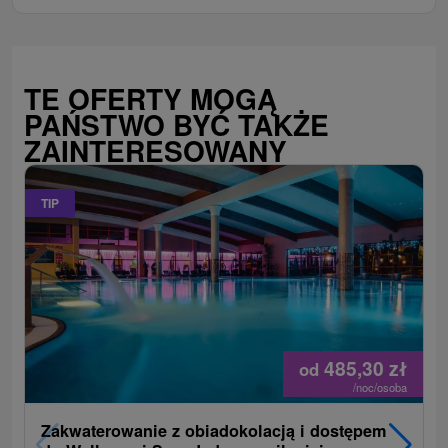
TE OFERTY MOGĄ
PAŃSTWO BYĆ TAKŻE
ZAINTERESOWANY
TIP
485,30
zł
od
/noc/osoba
Zakwaterowanie z obiadokolacją i dostępem