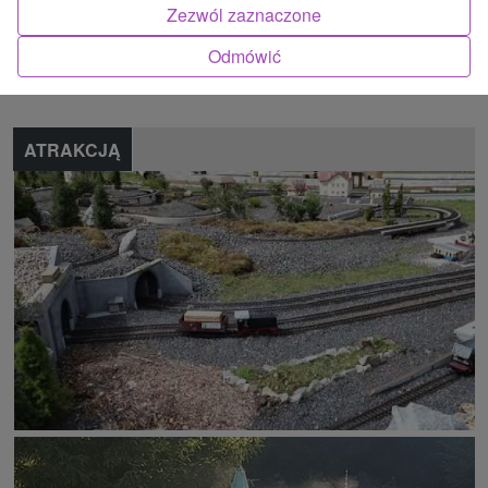
Zezwól zaznaczone
Znalazłeś błąd lub chcesz polecić nam nową atrakcję
Odmówić
Zgłoś błąd
ATRAKCJĄ