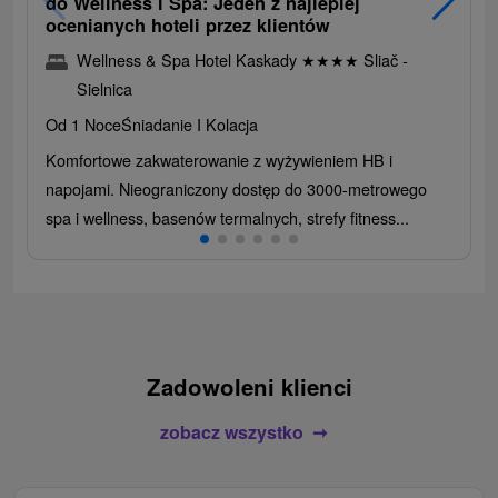
do Wellness i Spa: Jeden z najlepiej
ocenianych hoteli przez klientów
Wellness & Spa Hotel Kaskady
★
★
★
★
Sliač -
Sielnica
Od 1 Noce
Śniadanie I Kolacja
Komfortowe zakwaterowanie z wyżywieniem HB i
napojami. Nieograniczony dostęp do 3000-metrowego
spa i wellness, basenów termalnych, strefy fitness...
Zadowoleni klienci
zobacz wszystko