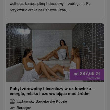
wellness, kuracją pitną i luksusowymi zabiegami. Po
przyjeździe czeka na Państwa kawa,...
287,66
zł
od
/noc/osoba
Pobyt zdrowotny i leczniczy w uzdrowisku –
energia, relaks i uzdrawiająca moc źródeł
Uzdrowisko Bardejovské Kúpele
Bardejov