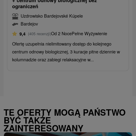
+ centrum odnowy biologicznej bez
ograniczeń
Uzdrowisko Bardejovské Kúpele
Bardejov
Od 2 Noce
Pełne Wyżywienie
9,4
(405 recenzji)
Ofertę uzupełnia nielimitowany dostęp do kolejnego
centrum odnowy biologicznej, 3 kuracje pitne dziennie w
kolumnadzie oraz zabiegi relaksacyjne w...
TE OFERTY MOGĄ PAŃSTWO
BYĆ TAKŻE
ZAINTERESOWANY