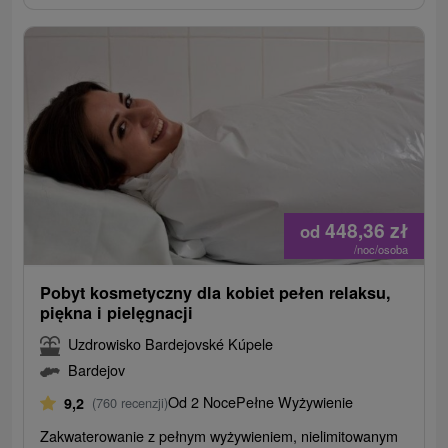
448,36
zł
od
/noc/osoba
Pobyt kosmetyczny dla kobiet pełen relaksu,
piękna i pielęgnacji
Uzdrowisko Bardejovské Kúpele
Bardejov
Od 2 Noce
Pełne Wyżywienie
9,2
(760 recenzji)
Zakwaterowanie z pełnym wyżywieniem, nielimitowanym