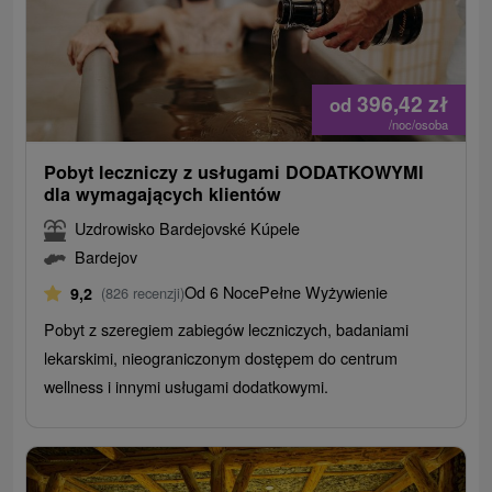
396,42
zł
od
/noc/osoba
Pobyt leczniczy z usługami DODATKOWYMI
dla wymagających klientów
Uzdrowisko Bardejovské Kúpele
Bardejov
Od 6 Noce
Pełne Wyżywienie
9,2
(826 recenzji)
Pobyt z szeregiem zabiegów leczniczych, badaniami
lekarskimi, nieograniczonym dostępem do centrum
wellness i innymi usługami dodatkowymi.