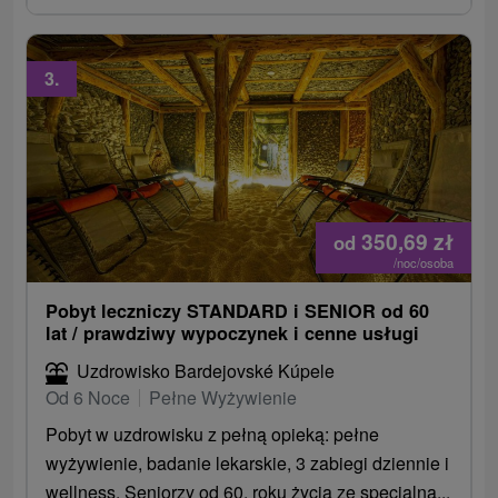
3.
350,69
zł
od
/noc/osoba
Pobyt leczniczy STANDARD i SENIOR od 60
lat / prawdziwy wypoczynek i cenne usługi
Uzdrowisko Bardejovské Kúpele
Od 6 Noce
Pełne Wyżywienie
Pobyt w uzdrowisku z pełną opieką: pełne
wyżywienie, badanie lekarskie, 3 zabiegi dziennie i
wellness. Seniorzy od 60. roku życia ze specjalną...