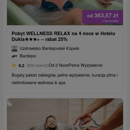
363,57
zł
od
/noc/osoba
Pobyt WELLNESS RELAX na 4 noce w Hotelu
Dukla
★
★
★
+ – rabat 25%
Uzdrowisko Bardejovské Kúpele
Bardejov
Od 2 Noce
Pełne Wyżywienie
9,2
(826 recenzji)
Bogaty pakiet zabiegów, pełne wyżywienie, kuracja pitna i
nielimitowane wellness & spa.