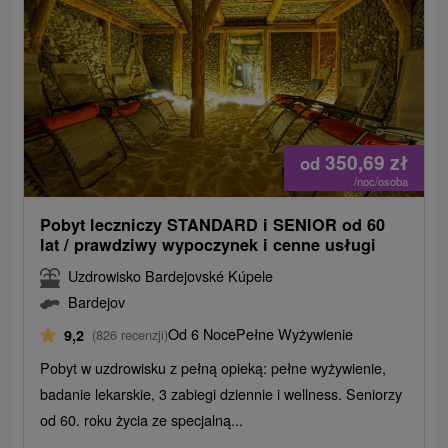
350,69
zł
od
/noc/osoba
Pobyt leczniczy STANDARD i SENIOR od 60
lat / prawdziwy wypoczynek i cenne usługi
Uzdrowisko Bardejovské Kúpele
Bardejov
Od 6 Noce
Pełne Wyżywienie
9,2
(826 recenzji)
Pobyt w uzdrowisku z pełną opieką: pełne wyżywienie,
badanie lekarskie, 3 zabiegi dziennie i wellness. Seniorzy
od 60. roku życia ze specjalną...