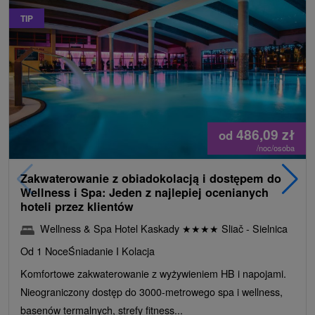
TIP
486,09
zł
od
/noc/osoba
Zakwaterowanie z obiadokolacją i dostępem do
Wellness i Spa: Jeden z najlepiej ocenianych
hoteli przez klientów
Wellness & Spa Hotel Kaskady
★
★
★
★
Sliač - Sielnica
Od 1 Noce
Śniadanie I Kolacja
Komfortowe zakwaterowanie z wyżywieniem HB i napojami.
Nieograniczony dostęp do 3000-metrowego spa i wellness,
basenów termalnych, strefy fitness...