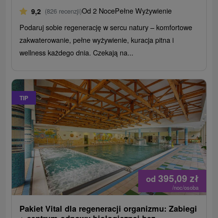
Od 2 Noce
Pełne Wyżywienie
9,2
(826 recenzji)
Podaruj sobie regenerację w sercu natury – komfortowe
zakwaterowanie, pełne wyżywienie, kuracja pitna i
wellness każdego dnia. Czekają na...
TIP
395,09
zł
od
/noc/osoba
Pakiet Vital dla regeneracji organizmu: Zabiegi