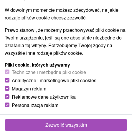
W dowolnym momencie możesz zdecydować, na jakie
1.
rodzaje plików cookie chcesz zezwolić.
Prawo stanowi, że możemy przechowywać pliki cookie na
Twoim urządzeniu, jeśli są one absolutnie niezbędne do
działania tej witryny. Potrzebujemy Twojej zgody na
wszystkie inne rodzaje plików cookie.
363,57
zł
od
/noc/osoba
Pliki cookie, których używamy
Techniczne i niezbędne pliki cookie
Pobyt WELLNESS RELAX na 4 noce w Hotelu
Analityczne i marketingowe pliki cookies
Dukla
★
★
★
+ – rabat 25%
Magazyn reklam
Uzdrowisko Bardejovské Kúpele
Reklamowe dane użytkownika
Od 2 Noce
Pełne Wyżywienie
Personalizacja reklam
Bogaty pakiet zabiegów, pełne wyżywienie, kuracja
pitna i nielimitowane wellness & spa.
Zezwolić wszystkim