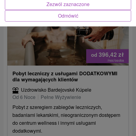
Zezwól zaznaczone
2.
Odmówić
396,42
zł
od
/noc/osoba
Pobyt leczniczy z usługami DODATKOWYMI
dla wymagających klientów
Uzdrowisko Bardejovské Kúpele
Od 6 Noce
Pełne Wyżywienie
Pobyt z szeregiem zabiegów leczniczych,
badaniami lekarskimi, nieograniczonym dostępem
do centrum wellness i innymi usługami
dodatkowymi.