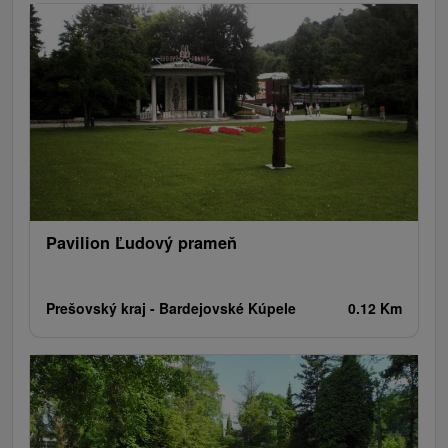
Ogrody botaniczne
Loty widokowe i rejsy wycieczkowe
Escaperoom
Tarcze
Jeziora, jeziora, zbiorniki wodne
Zabytki techniki
Pomniki
Wodospady
Kościoły drewniane
Źródła
Jazda konna
Túry a turistické chodníky
Zamki
Chaty górskie
Teatry
Miejsca sakralne
Rafting, rafting, rafting
Ośrodek narciarski
Pola golfowe
Parki miejskie i zamkowe
Obiekty architektoniczne
Amfiteatry i kina w przyrodzie
Tory gokartowe
Cyklotrasy
Szlaki winne
Pavilion Ľudový prameň
Prešovský kraj -
Bardejovské Kúpele
0.12 Km