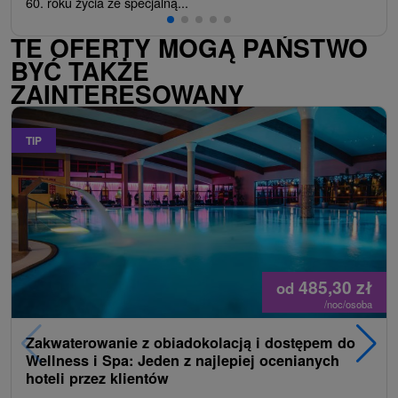
60. roku życia ze specjalną...
TE OFERTY MOGĄ PAŃSTWO
BYĆ TAKŻE
ZAINTERESOWANY
TIP
485,30
zł
od
/noc/osoba
Zakwaterowanie z obiadokolacją i dostępem do
Wellness i Spa: Jeden z najlepiej ocenianych
hoteli przez klientów