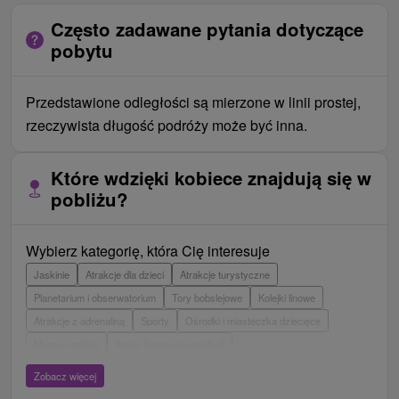
Często zadawane pytania dotyczące
pobytu
Przedstawione odległości są mierzone w linii prostej,
rzeczywista długość podróży może być inna.
Które wdzięki kobiece znajdują się w
pobliżu?
Wybierz kategorię, która Cię interesuje
Jaskinie
Atrakcje dla dzieci
Atrakcje turystyczne
Planetarium i obserwatorium
Tory bobslejowe
Kolejki linowe
Atrakcje z adrenaliną
Sporty
Ośrodki i miasteczka dziecięce
Muzea i galerie
Areny laserowe i paintball
Wieże obserwacyjne i chodniki
Ogrody zoologiczne i fermy zwierząt
Zobacz więcej
Aquaparki, baseny
Zamki, pałace, ruiny
Skanseny