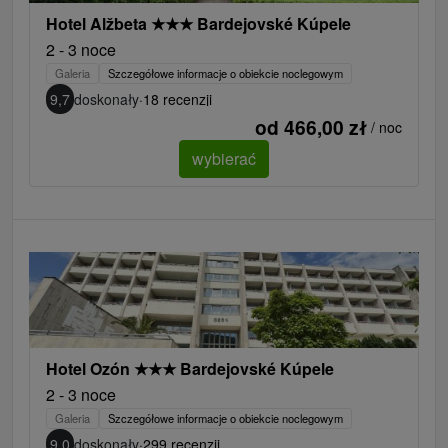
Hotel Alžbeta
★
★
★
Bardejovské Kúpele
2 - 3 noce
Galeria
Szczegółowe informacje o obiekcie noclegowym
9,7
doskonały
·
18 recenzji
od 466,00 zł
/ noc
wybierać
Hotel Ozón
★
★
★
Bardejovské Kúpele
2 - 3 noce
Galeria
Szczegółowe informacje o obiekcie noclegowym
9,0
doskonały
·
299 recenzji