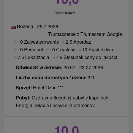
DOSKONAŁY
Božena - 25.7.2026
Tłumaczenie z Tłumaczem Google
★
10 Zakwaterowanie
★
2.5 Abordaż
★
10 Personel
★
10 Czystość
★
10 Sąsiedztwo
★
7.5 Lokalizacja
★
7.5 Stosunek ceny do jakości
Odwiedził w okresie:
20.07 - 23.07.2026
Liczba osób dorosłych / dzieci:
2/0
Sprzęt:
Hotel Ozón ***
Pobyt:
Ozdravno-liečebný pobyt v kúpeľoch:
Energia, relax a liečivá sila prameňov
10,0