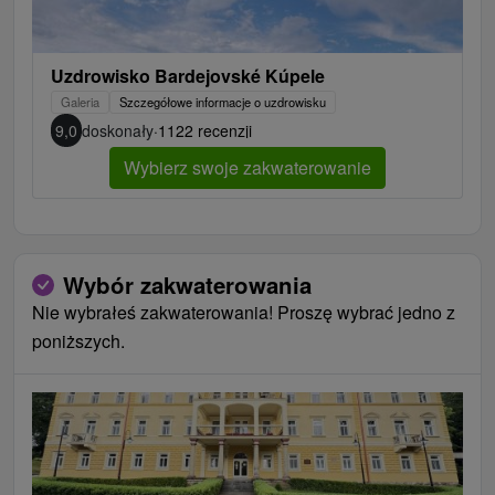
Uzdrowisko Bardejovské Kúpele
Galeria
Szczegółowe informacje o uzdrowisku
9,0
doskonały
·
1122 recenzji
Wybierz swoje zakwaterowanie
Wybór zakwaterowania
Nie wybrałeś zakwaterowania! Proszę wybrać jedno z
poniższych.