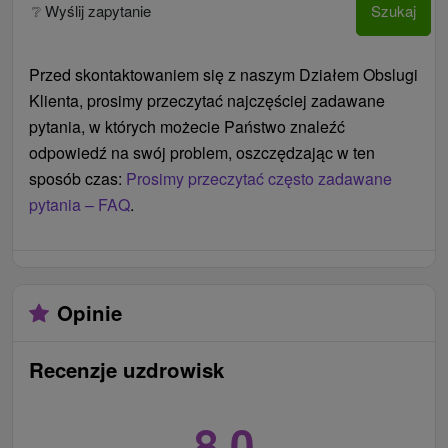
❔ Wyślij zapytanie
Szukaj
Aktualne informacje dotyczące pobytów
Program, możliwe zmiany i przydatne informacje
Przed skontaktowaniem się z naszym Działem Obslugi
podczas pobytu
Klienta, prosimy przeczytać najczęściej zadawane
Ponowne otwarcie Hotelu Dukla: Legendarny,
pytania, w których możecie Państwo znaleźć
zabytkowy hotel przeszedł gruntowną
odpowiedź na swój problem, oszczędzając w ten
rekonstrukcję. Po latach niszczenia ponownie
sposób czas:
Prosimy przeczytać często zadawane
oferuje zakwaterowanie i odzyskuje swoją dawną
pytania – FAQ
.
świetność w pełnej okazałości.
Modernizacja pokoi: Oprócz hotelu Dukla, również
inne obiekty, takie jak hotel Ozón, przeszły
gruntowną przebudowę i modernizację pokoi.
Opinie
Pokoje są teraz wyposażone w komfortową
klimatyzację.
Recenzje uzdrowisk
Otwarcie nowego sezonu spa: Spa tradycyjnie
rozpoczyna nowy sezon na początku czerwca.
8,0
Program świąteczny tradycyjnie wiąże się z