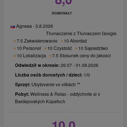
tradycyjnym poświęceniem źródeł.
Wydłużone zabiegi: Spa wprowadziło bardziej
DOSKONAŁY
elastyczny program, dzięki czemu zabiegi są teraz
dostępne również w weekendy i święta dla
Agnesa - 3.8.2026
wszystkich gości.
Tłumaczenie z Tłumaczem Google
★
7.5 Zakwaterowanie
★
10 Abordaż
★
10 Personel
★
10 Czystość
★
10 Sąsiedztwo
★
10 Lokalizacja
★
7.5 Stosunek ceny do jakości
Odwiedził w okresie:
26.07 - 01.08.2026
Liczba osób dorosłych / dzieci:
1/0
Sprzęt:
Ubytovanie vo vilkách **
Pobyt:
Wellness & Relax - oddýchnite si v
Bardejovských Kúpeľoch
10,0