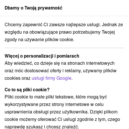
Dbamy o Twoją prywatność
członek grupy
Sorger
Chcemy zapewnić Ci zawsze najlepsze usługi. Jednak ze
ele
Pobyt kosmetyczny dla kobiet pełen relaksu, piękna i pielęgnacji
względu na obowiązujące prawo potrzebujemy Twojej
zgody na używanie plików cookie.
Pobyt kosmetyczny dla kobiet
pełen relaksu, piękna i pielęgnacji
Więcej o personalizacji i pomiarach
Uzdrowisko Bardejovské Kúpele
Bardejov
Aby wiedzieć, co dzieje się na stronach internetowych
oraz móc dostosować oferty i reklamy, używamy plików
cookies oraz
usługi firmy Google
.
Wybierz datę
Co to są pliki cookie?
Pliki cookie to małe pliki tekstowe, które mogą być
Przejdź do lokalizacji
wykorzystywane przez strony internetowe w celu
usprawnienia obsługi przez użytkownika. Dzięki plikom
9,0
doskonały
1122 recenzji
·
cookie możemy oferować Ci usługi zgodnie z tym, czego
naprawdę szukasz i chcesz znaleźć.