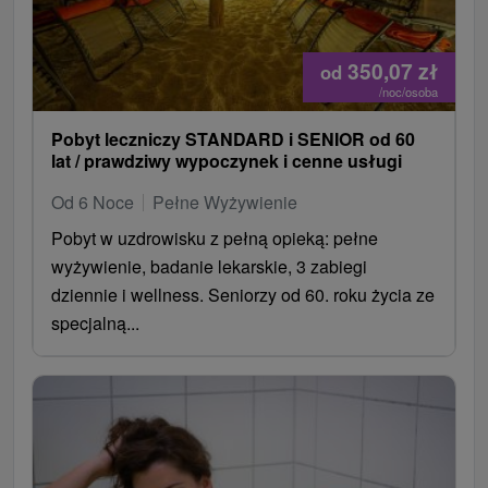
STANDARD i SENIOR
w nowo otwartym hotelu
Dukla***+ do 20.12.2026.
350,07
zł
od
/noc/osoba
Ta promocja nie odpowiada Ci w tym terminie? Zobacz
wszystkie pobyty promocyjne
.
Pobyt leczniczy STANDARD i SENIOR od 60
lat / prawdziwy wypoczynek i cenne usługi
Od 6 Noce
Pełne Wyżywienie
Pobyt w uzdrowisku z pełną opieką: pełne
wyżywienie, badanie lekarskie, 3 zabiegi
dziennie i wellness. Seniorzy od 60. roku życia ze
specjalną...