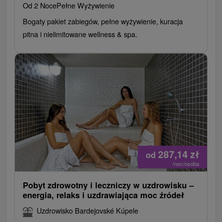
Od 2 Noce
Pełne Wyżywienie
Bogaty pakiet zabiegów, pełne wyżywienie, kuracja
pitna i nielimitowane wellness & spa.
287,14
zł
od
/noc/osoba
Pobyt zdrowotny i leczniczy w uzdrowisku –
energia, relaks i uzdrawiająca moc źródeł
Uzdrowisko Bardejovské Kúpele