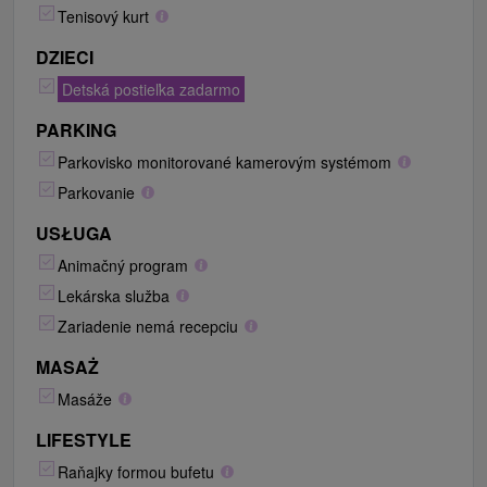
Tenisový kurt
DZIECI
Detská postieľka zadarmo
PARKING
Parkovisko monitorované kamerovým systémom
Parkovanie
USŁUGA
Animačný program
Lekárska služba
Zariadenie nemá recepciu
MASAŻ
Masáže
LIFESTYLE
Raňajky formou bufetu