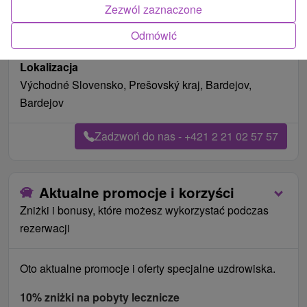
Zezwól zaznaczone
Odmówić
Lokalizacja
Východné Slovensko, Prešovský kraj, Bardejov,
Bardejov
Zadzwoń do nas - +421 2 21 02 57 57
Aktualne promocje i korzyści
Zniżki i bonusy, które możesz wykorzystać podczas
rezerwacji
Oto aktualne promocje i oferty specjalne uzdrowiska.
10% zniżki na pobyty lecznicze