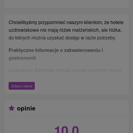
Chcielibyśmy przypomnieć naszym klientom, że hotele
uzdrowiskowe nie mają łóżek małżeńskich, ale łóżka,
do których można uzyskać dostęp w razie potrzeby.
Praktyczne informacje o zakwaterowaniu i
gastronomii
Uzdrowisko Bardejów oferuje szeroki wachlarz miejsc
noclegowych, od głównych hoteli uzdrowiskowych po
mniejsze wille i sanatoria. Dla lepszej orientacji
Zobacz więcej
podczas pobytu, przedstawiamy przegląd lokalizacji
recepcji i serwowanych posiłków:
opinie
Główne ośrodki (Ozón i Astória): Większość
miejsc noclegowych jest organizacyjnie
10,0
powiązana z tymi dwoma zabytkami. Jeśli