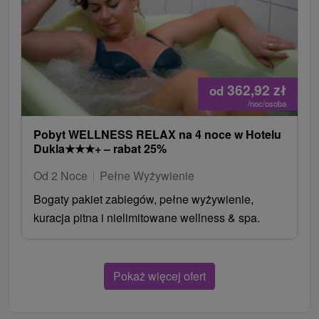
362,92
zł
od
/noc/osoba
Pobyt WELLNESS RELAX na 4 noce w Hotelu
Dukla
★
★
★
+ – rabat 25%
Od 2 Noce
Pełne Wyżywienie
Bogaty pakiet zabiegów, pełne wyżywienie,
kuracja pitna i nielimitowane wellness & spa.
Pokaż więcej ofert