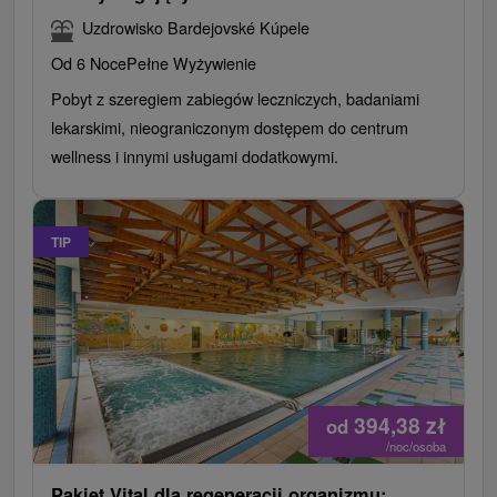
Uzdrowisko Bardejovské Kúpele
Od 6 Noce
Pełne Wyżywienie
Pobyt z szeregiem zabiegów leczniczych, badaniami
lekarskimi, nieograniczonym dostępem do centrum
wellness i innymi usługami dodatkowymi.
TIP
394,38
zł
od
/noc/osoba
Pakiet Vital dla regeneracji organizmu: