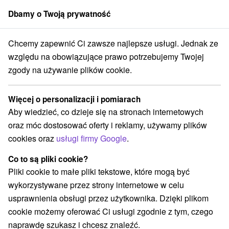
Dbamy o Twoją prywatność
członek grupy
Sorger
Chcemy zapewnić Ci zawsze najlepsze usługi. Jednak ze
ensko
Prešovský kraj
Bardejov
Uzdrowisko Bardejovské Kúpele
względu na obowiązujące prawo potrzebujemy Twojej
zgody na używanie plików cookie.
Hotel Alžbeta
★
★
★
Bardejovské
Kúpele
Więcej o personalizacji i pomiarach
Uzdrowisko Bardejovské Kúpele
Bardejov
Aby wiedzieć, co dzieje się na stronach internetowych
oraz móc dostosować oferty i reklamy, używamy plików
cookies oraz
usługi firmy Google
.
Przejdź do lokalizacji
Co to są pliki cookie?
Pliki cookie to małe pliki tekstowe, które mogą być
O ZAKWATEROWANIU
O UZDROWISKU
wykorzystywane przez strony internetowe w celu
SPECJALNE OFERTY
MIESZKANIE
OPINIE
usprawnienia obsługi przez użytkownika. Dzięki plikom
cookie możemy oferować Ci usługi zgodnie z tym, czego
9,4
doskonały
20 recenzji
·
naprawdę szukasz i chcesz znaleźć.