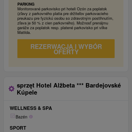
PARKING
Monitorované parkovisko pri hoteli Ozón za poplatok
(zľavy z parkovného platia pre držiteľov parkovacieho
preukazu pre fyzickú osobu so zdravotným postihnutím,
zľava je 50 % z cien parkovného). Možnosť prenájmu
garáže za poplatok resp. platené parkovisko pri vilke
Matilda.
REZERWACJA I WYBÓR
OFERTY
sprzęt Hotel Alžbeta *** Bardejovské
Kúpele
WELLNESS & SPA
Bazén
SPORT