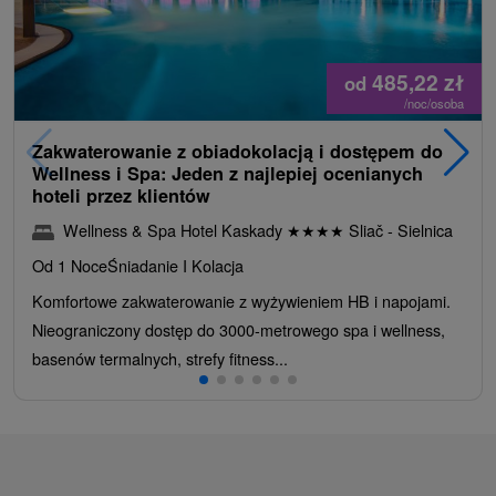
485,22
zł
od
/noc/osoba
Zakwaterowanie z obiadokolacją i dostępem do
Wellness i Spa: Jeden z najlepiej ocenianych
hoteli przez klientów
Wellness & Spa Hotel Kaskady
★
★
★
★
Sliač - Sielnica
Od 1 Noce
Śniadanie I Kolacja
Komfortowe zakwaterowanie z wyżywieniem HB i napojami.
Nieograniczony dostęp do 3000-metrowego spa i wellness,
basenów termalnych, strefy fitness...