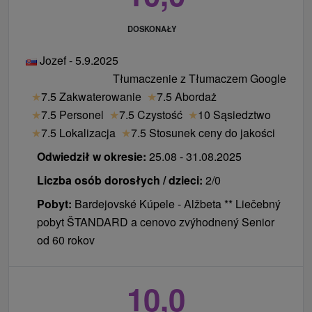
zatrzymasz się w willach takich jak František,
Diana, Lívia lub Iveta, centralnym punktem
DOSKONAŁY
rejestracji i gastronomii będzie hotel Ozón.
Jozef - 5.9.2025
Część historyczna i wille: Goście zatrzymujący się
Tłumaczenie z Tłumaczem Google
w budynkach Alžbeta, Srnka, Blanka lub Mier
★
7.5 Zakwaterowanie
★
7.5 Abordaż
korzystają z recepcji i gastronomii hotelu Astória,
★
7.5 Personel
★
7.5 Czystość
★
10 Sąsiedztwo
który znajduje się w samym sercu uzdrowiska.
★
7.5 Lokalizacja
★
7.5 Stosunek ceny do jakości
Przypadki szczególne:
Odwiedził w okresie:
25.08 - 31.08.2025
Liczba osób dorosłych / dzieci:
2/0
Uzdrowisko Lujza posiada recepcję w Astorii, ale
Pobyt:
Bardejovské Kúpele - Alžbeta ** Liečebný
posiłki serwowane są w hotelu Ozón.
pobyt ŠTANDARD a cenovo zvýhodnený Senior
Hotel Dukla i Hotel Alexander działają jako
od 60 rokov
oddzielne jednostki z własną recepcją i
gastronomią bezpośrednio na miejscu. W Hotelu
10,0
Dukla śniadania serwowane są bezpośrednio w
budynku (R-Dukla), natomiast obiady i kolacje w