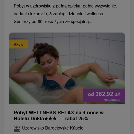
elastyczny program, dzięki czemu zabiegi są teraz
Pobyt w uzdrowisku z pełną opieką: pełne wyżywienie,
dostępne również w weekendy i święta dla
badanie lekarskie, 3 zabiegi dziennie i wellness.
wszystkich gości.
Seniorzy od 60. roku życia ze specjalną...
Akcia
362,92
zł
od
/noc/osoba
Pobyt WELLNESS RELAX na 4 noce w
Hotelu Dukla
★
★
★
+ – rabat 25%
Uzdrowisko Bardejovské Kúpele