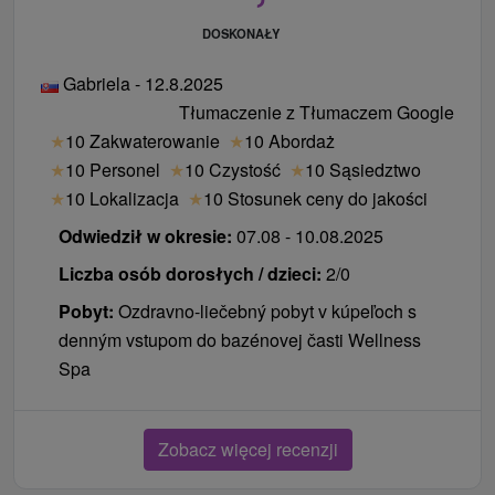
Astorii (O, V Astória).
DOSKONAŁY
Nowoczesny standard: Hotel Alexander oferuje
swoim gościom pełną obsługę (recepcję i
Gabriela - 12.8.2025
catering) pod jednym dachem, co gwarantuje
Tłumaczenie z Tłumaczem Google
maksymalny komfort.
★
10 Zakwaterowanie
★
10 Abordaż
★
10 Personel
★
10 Czystość
★
10 Sąsiedztwo
System ten zapewnia sprawną obsługę i pozwala
★
10 Lokalizacja
★
10 Stosunek ceny do jakości
gościom zakwaterowanym w cichszych willach
korzystać z bogatej infrastruktury i usług
Odwiedził w okresie:
07.08 - 10.08.2025
gastronomicznych głównych kompleksów hotelowych.
Liczba osób dorosłych / dzieci:
2/0
Wskazówka dla gości: Po przyjeździe zalecamy
Pobyt:
Ozdravno-liečebný pobyt v kúpeľoch s
udanie się bezpośrednio do recepcji właściwej dla
denným vstupom do bazénovej časti Wellness
Państwa budynku, gdzie otrzymają Państwo klucze i
Spa
dokładne instrukcje dotyczące godzin serwowania
posiłków.
Aktualne informacje dotyczące pobytów
Zobacz więcej recenzji
Program, możliwe zmiany i przydatne informacje