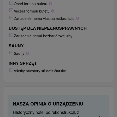
Obed formou bufetu
Večera formou bufetu
Zariadenie nemá vlastnú reštauráciu
DOSTĘP DLA NIEPEŁNOSPRAWNYCH
Zariadenie nemá bezbariérové izby
SAUNY
Sauny
INNY SPRZĘT
Všetky priestory sú nefajčiarske
NASZA OPINIA O URZĄDZENIU
Historyczny hotel po rekonstrukcji, z