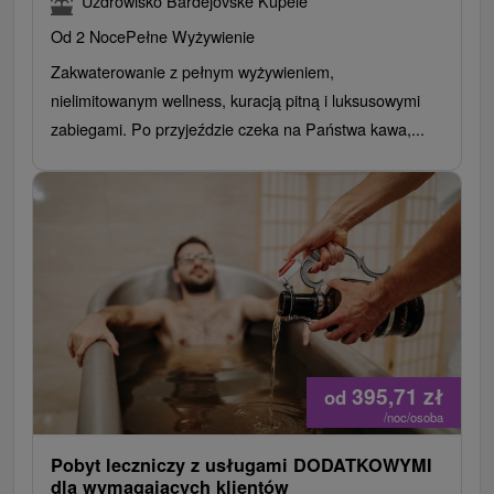
Uzdrowisko Bardejovské Kúpele
Od 2 Noce
Pełne Wyżywienie
Zakwaterowanie z pełnym wyżywieniem,
nielimitowanym wellness, kuracją pitną i luksusowymi
zabiegami. Po przyjeździe czeka na Państwa kawa,...
395,71
zł
od
/noc/osoba
Pobyt leczniczy z usługami DODATKOWYMI
dla wymagających klientów