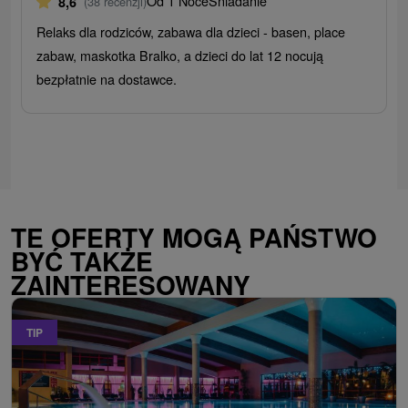
Od 1 Noce
Śniadanie
8,6
(38 recenzji)
Relaks dla rodziców, zabawa dla dzieci - basen, place
zabaw, maskotka Bralko, a dzieci do lat 12 nocują
bezpłatnie na dostawce.
TE OFERTY MOGĄ PAŃSTWO
BYĆ TAKŻE
ZAINTERESOWANY
TIP