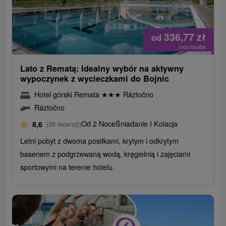
336,77
zł
od
/noc/osoba
Lato z Rematą: Idealny wybór na aktywny
wypoczynek z wycieczkami do Bojnic
Hotel górski Remata
★
★
★
Ráztočno
Ráztočno
Od 2 Noce
Śniadanie I Kolacja
8,6
(38 recenzji)
Letni pobyt z dwoma posiłkami, krytym i odkrytym
basenem z podgrzewaną wodą, kręgielnią i zajęciami
sportowymi na terenie hotelu.