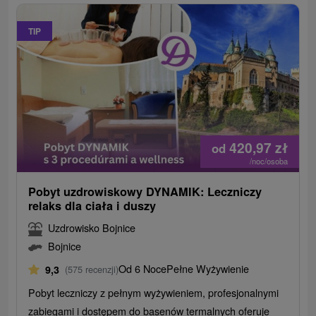
TIP
420,97
zł
od
/noc/osoba
Pobyt uzdrowiskowy DYNAMIK: Leczniczy
relaks dla ciała i duszy
Uzdrowisko Bojnice
Bojnice
Od 6 Noce
Pełne Wyżywienie
9,3
(575 recenzji)
Pobyt leczniczy z pełnym wyżywieniem, profesjonalnymi
zabiegami i dostępem do basenów termalnych oferuje