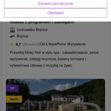
589,35
zł
od
Zezwól zaznaczone
/noc/osoba
Odmówić
Sylwester w Bojnicach: Pobyt pełen zdrowia i
relaksu z programem i zabiegami
Uzdrowisko Bojnice
Bojnice
Od 6 Noce
Pełne Wyżywienie
9,7
(58 recenzji)
Przywitaj Nowy Rok w stylu spa - zakwaterowanie, pełne
wyżywienie, zabiegi lecznicze, baseny termalne i
sylwestrowa zabawa z muzyką na żywo.
TIP
Akcia