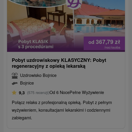
367,79
zł
od
/noc/osoba
Pobyt uzdrowiskowy KLASYCZNY: Pobyt
regeneracyjny z opieką lekarską
Uzdrowisko Bojnice
Bojnice
Od 6 Noce
Pełne Wyżywienie
9,3
(575 recenzji)
Połącz relaks z profesjonalną opieką. Pobyt z pełnym
wyżywieniem, konsultacjami lekarskimi i codziennymi
zabiegami.