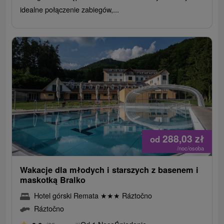
idealne połączenie zabiegów,...
288,03
zł
od
/noc/osoba
Wakacje dla młodych i starszych z basenem i
maskotką Bralko
Hotel górski Remata
★
★
★
Ráztočno
Ráztočno