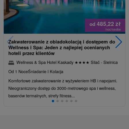
485,22
zł
od
/noc/osoba
Zakwaterowanie z obiadokolacją i dostępem do
Wellness i Spa: Jeden z najlepiej ocenianych
hoteli przez klientów
Wellness & Spa Hotel Kaskady
★
★
★
★
Sliač - Sielnica
Od 1 Noce
Śniadanie I Kolacja
Komfortowe zakwaterowanie z wyżywieniem HB i napojami.
Nieograniczony dostęp do 3000-metrowego spa i wellness,
basenów termalnych, strefy fitness...