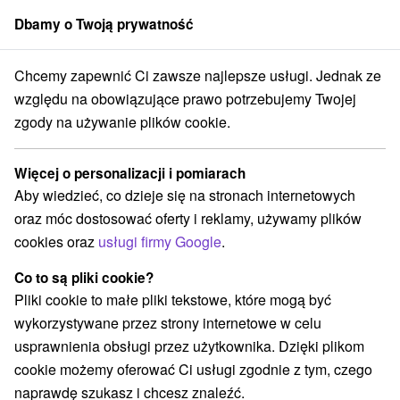
Dbamy o Twoją prywatność
członek grupy
Sorger
Chcemy zapewnić Ci zawsze najlepsze usługi. Jednak ze
Specjalne oferty na Słowacji
Bony wakacyjne na Słowacji
Ponitrie
względu na obowiązujące prawo potrzebujemy Twojej
zgody na używanie plików cookie.
Bony wakacyjne na Słowacji
Ponitrie
Więcej o personalizacji i pomiarach
Aby wiedzieć, co dzieje się na stronach internetowych
Kategorie
oraz móc dostosować oferty i reklamy, używamy plików
cookies oraz
usługi firmy Google
.
Wszystkie kategorie
Pobyty z rabatem
(3)
Wellness pobyty
Wyjazdy weekendowe
(2)
(2)
Co to są pliki cookie?
Wakacje rodzinne
(2)
Pliki cookie to małe pliki tekstowe, które mogą być
wykorzystywane przez strony internetowe w celu
usprawnienia obsługi przez użytkownika. Dzięki plikom
Wybierz lokalizację lub datę
cookie możemy oferować Ci usługi zgodnie z tym, czego
naprawdę szukasz i chcesz znaleźć.