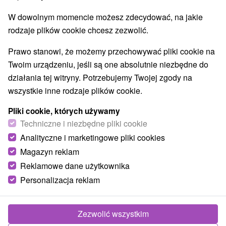
Najlepiej sprzedające
W dowolnym momencie możesz zdecydować, na jakie
rodzaje plików cookie chcesz zezwolić.
Wsie i miasta
Prawo stanowi, że możemy przechowywać pliki cookie na
Twoim urządzeniu, jeśli są one absolutnie niezbędne do
Bojnice
(3)
Ráztočno
(2)
działania tej witryny. Potrzebujemy Twojej zgody na
wszystkie inne rodzaje plików cookie.
TOP - BESTSELLERY
NAJTAŃSZE
WSZYSTKO
Pliki cookie, których używamy
Techniczne i niezbędne pliki cookie
Analityczne i marketingowe pliki cookies
Magazyn reklam
Reklamowe dane użytkownika
Personalizacja reklam
Zezwolić wszystkim