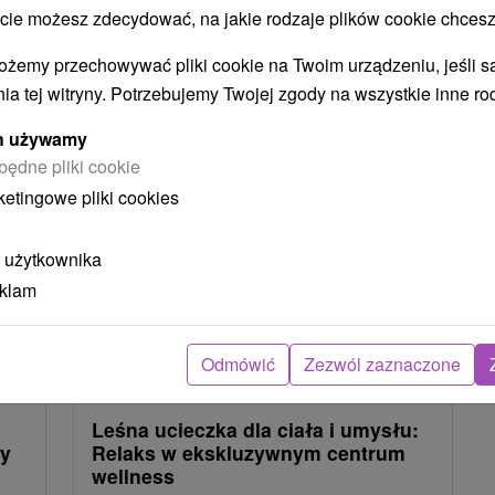
 możesz zdecydować, na jakie rodzaje plików cookie chcesz
ożemy przechowywać pliki cookie na Twoim urządzeniu, jeśli s
NAJTAŃSZE
NAJDROŻSZE
NA PODSTAWIE OCENY
ia tej witryny. Potrzebujemy Twojej zgody na wszystkie inne ro
ych używamy
będne pliki cookie
TIP
ketingowe pliki cookies
 użytkownika
eklam
1
zł
352,91
zł
od
Odmówić
Zezwól zaznaczone
osoba
/noc/osoba
Leśna ucieczka dla ciała i umysłu:
ty
Relaks w ekskluzywnym centrum
wellness