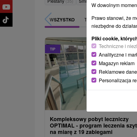
Piešťany
(35)
Smrdáky
(4)
Modra
(1)
W dowolnym momencie
Prawo stanowi, że m
TOP - BESTSELLERY
WSZYSTKO
niezbędne do działan
Pliki cookie, któr
Techniczne i niez
TIP
Analityczne i mar
Magazyn reklam
Reklamowe dane
Personalizacja r
466,1
od
/noc/
Kompleksowy pobyt leczniczy
OPTIMAL - program leczenia szy
na miarę z 19 zabiegami