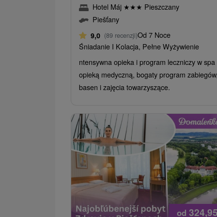
Hotel Máj
★
★
★
Pieszczany
Piešťany
Od 7 Noce
9,0
(89 recenzji)
Śniadanie I Kolacja, Pełne Wyżywienie
ntensywna opieka i program leczniczy w spa
opieką medyczną, bogaty program zabiegów
basen i zajęcia towarzyszące.
324,9
od