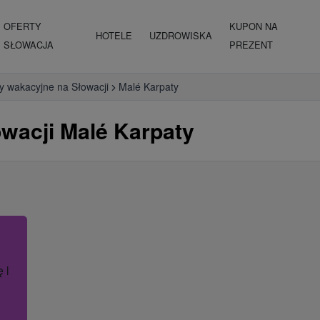
OFERTY
KUPON NA
HOTELE
UZDROWISKA
SŁOWACJA
PREZENT
y wakacyjne na Słowacji
Malé Karpaty
wacji Malé Karpaty
ę lub nazwę hotelu.