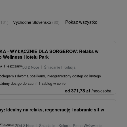
Pokaż wszystko
(131)
Východné Slovensko
(80)
KA - WYŁĄCZNIE DLA SORGERÓW: Relaks w
 Wellness Hotelu Park
★
Pieszczany
Od 2 Noce
Śniadanie I Kolacja
oclegiem i dwoma posiłkami, nieograniczony dostęp do krytego
odzinny dostęp do saun i 1 zabieg w cenie.
371,78
zł
od
/noc/osoba
y: Idealny na relaks, regenerację i nabranie sił w
ieszczany
Od 2 Noce
Śniadanie I Kolacja, Pełne Wyżywienie