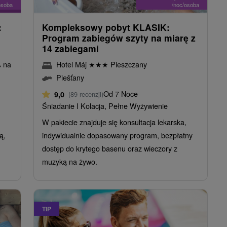
osoba
/noc/osoba
:
Kompleksowy pobyt KLASIK:
Program zabiegów szyty na miarę z
14 zabiegami
% na
Hotel Máj
★
★
★
Pieszczany
Piešťany
Od 7 Noce
9,0
(89 recenzji)
Śniadanie I Kolacja, Pełne Wyżywienie
W pakiecie znajduje się konsultacja lekarska,
ą,
indywidualnie dopasowany program, bezpłatny
dostęp do krytego basenu oraz wieczory z
muzyką na żywo.
TIP