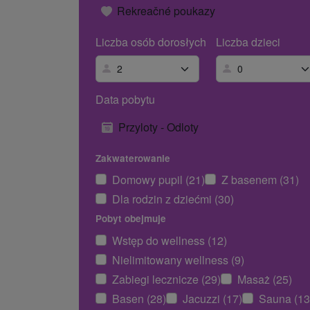
Rekreačné poukazy
Liczba osób dorosłych
Liczba dzieci
Data pobytu
Przyloty - Odloty
Zakwaterowanie
Domowy pupil (21)
Z basenem (31)
Dla rodzin z dziećmi (30)
Pobyt obejmuje
Wstęp do wellness (12)
Nielimitowany wellness (9)
Zabiegi lecznicze (29)
Masaż (25)
Basen (28)
Jacuzzi (17)
Sauna (13