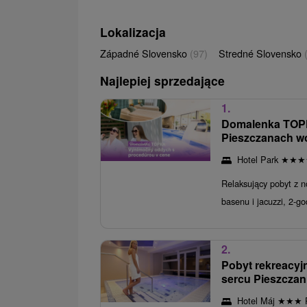
Lokalizacja
Západné Slovensko
(97)
Stredné Slovensko
Najlepiej sprzedające
1.
Domalenka TOP
Pieszczanach wo
Hotel Park
★
★
★
Relaksujący pobyt z n
basenu i jacuzzi, 2-g
2.
Pobyt rekreacyjn
sercu Pieszczan
Hotel Máj
★
★
★
P