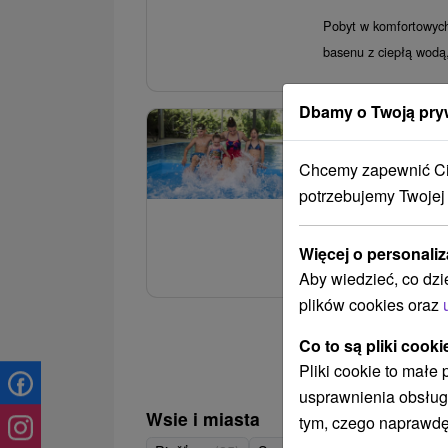
Pobyt w komfortowych
basenu z ciepłą wodą,
Dbamy o Twoją pry
3.
Lato z All Inclu
animacje PLAN
Chcemy zapewnić Ci 
potrzebujemy Twojej
Hotel Park
★
★
★
Wspaniały letni pobyt 
Więcej o personaliz
posiłków, animatorzy 
Aby wiedzieć, co dzi
plików cookies oraz
Co to są pliki cooki
Pliki cookie to małe
usprawnienia obsług
Wsie i miasta
tym, czego naprawdę