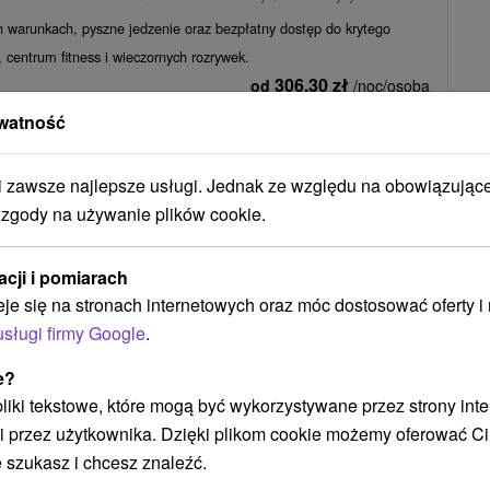
 warunkach, pyszne jedzenie oraz bezpłatny dostęp do krytego
 centrum fitness i wieczornych rozrywek.
306,30
zł
od
/noc/osoba
watność
sive w Pieszczanach: 1 dziecko do lat 12 GRATIS,
ET FUN
zawsze najlepsze usługi. Jednak ze względu na obowiązując
 zgody na używanie plików cookie.
★
Pieszczany
Od 3 Noce
All Inclusive
all-inclusive dla całej rodziny. Oprócz bogatej oferty napojów i
acji i pomiarach
przygotowali programy sportowe i...
eje się na stronach internetowych oraz móc dostosować oferty 
431,22
zł
od
/noc/osoba
usługi firmy Google
.
e?
Zobacz więcej
 pliki tekstowe, które mogą być wykorzystywane przez strony int
i przez użytkownika. Dzięki plikom cookie możemy oferować Ci
 szukasz i chcesz znaleźć.