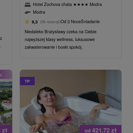
Hotel Zochova chata
★
★
★
★
Modra
Modra
Od 2 Noce
Śniadanie
9,3
(58 recenzji)
Niedaleko Bratysławy czeka na Ciebie
 z
najwyższej klasy wellness, luksusowe
,
zakwaterowanie i boski spokój.
TIP
5
zł
421,72
zł
od