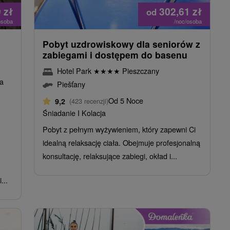
9
zł
302,61
zł
od
osoba
/noc/osoba
Pobyt uzdrowiskowy dla seniorów z
zabiegami i dostępem do basenu
Hotel Park
★
★
★
★
Pieszczany
na
Piešťany
Od 5 Noce
9,2
(423 recenzji)
Śniadanie I Kolacja
Pobyt z pełnym wyżywieniem, który zapewni Ci
idealną relaksację ciała. Obejmuje profesjonalną
konsultację, relaksujące zabiegi, okład i...
...