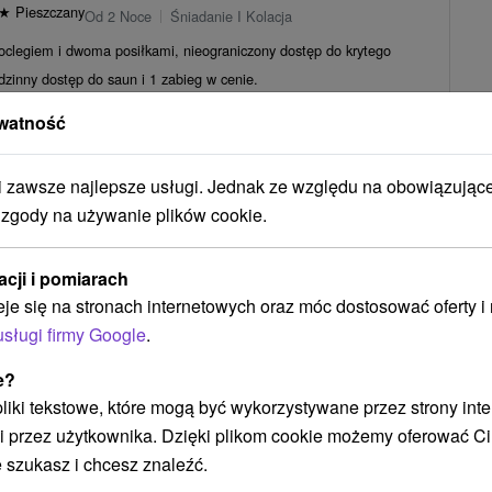
★
Pieszczany
Od 2 Noce
Śniadanie I Kolacja
oclegiem i dwoma posiłkami, nieograniczony dostęp do krytego
odzinny dostęp do saun i 1 zabieg w cenie.
371,12
zł
od
/noc/osoba
watność
: Relaks w Pieszczanach z usługą, której nie
zawsze najlepsze usługi. Jednak ze względu na obowiązując
a limitowana)
 zgody na używanie plików cookie.
★
★
★
Pieszczany
Od 2 Noce
Śniadanie I Kolacja
acji i pomiarach
łen dobrego samopoczucia, podczas którego możesz cieszyć się
eje się na stronach internetowych oraz móc dostosować oferty 
graniczonym dostępem do hotelowego...
325,25
zł
usługi firmy Google
.
od
/noc/osoba
e?
Zobacz więcej
 pliki tekstowe, które mogą być wykorzystywane przez strony int
i przez użytkownika. Dzięki plikom cookie możemy oferować Ci
 szukasz i chcesz znaleźć.