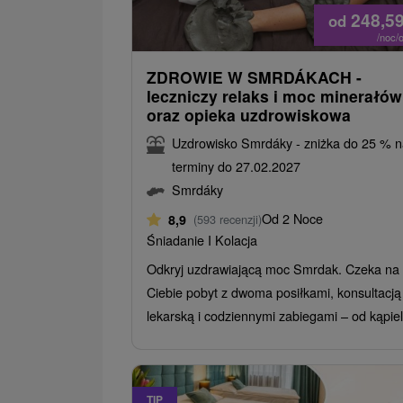
248,5
od
/noc/
ZDROWIE W SMRDÁKACH -
leczniczy relaks i moc minerałów
oraz opieka uzdrowiskowa
Uzdrowisko Smrdáky - zniżka do 25 % 
terminy do 27.02.2027
Smrdáky
Od 2 Noce
8,9
(593 recenzji)
Śniadanie I Kolacja
Odkryj uzdrawiającą moc Smrdak. Czeka na
Ciebie pobyt z dwoma posiłkami, konsultacją
lekarską i codziennymi zabiegami – od kąpieli
TIP