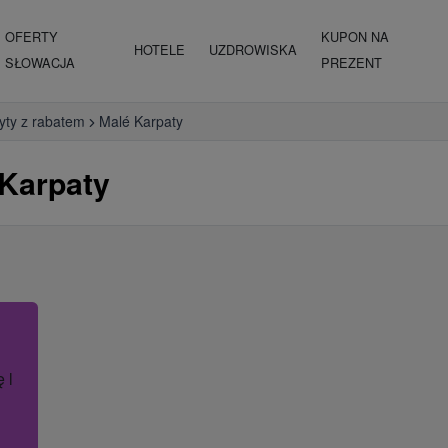
OFERTY
KUPON NA
HOTELE
UZDROWISKA
SŁOWACJA
PREZENT
yty z rabatem
Malé Karpaty
 Karpaty
ę lub nazwę hotelu.