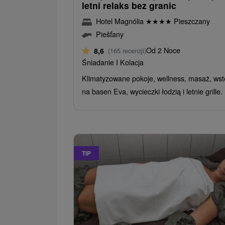
letni relaks bez granic
Hotel Magnólia
★
★
★
★
Pieszczany
Piešťany
Od 2 Noce
8,6
(165 recenzji)
Śniadanie I Kolacja
Klimatyzowane pokoje, wellness, masaż, ws
na basen Eva, wycieczki łodzią i letnie grille.
TIP