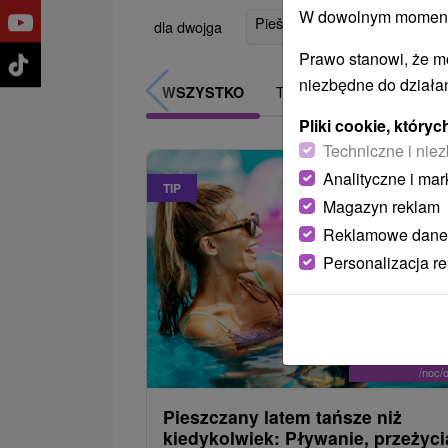
W dowolnym momencie
Piešťany
(20)
Smrdáky
(3)
dla dwojga
Prawo stanowi, że m
niezbędne do działan
TOP - BESTSELLERY
WSZYSTKO
Pliki cookie, któr
Techniczne i niez
Analityczne i mar
TIP
Magazyn reklam
Reklamowe dane
Personalizacja r
371,4
od
/noc/
Pieszczany latem tańsze niż
kiedykolwiek: Pływanie, przeżycia