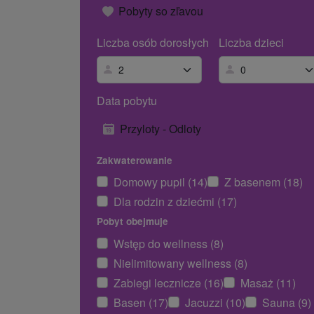
Pobyty so zľavou
Liczba osób dorosłych
Liczba dzieci
Data pobytu
Przyloty - Odloty
Zakwaterowanie
Domowy pupil (14)
Z basenem (18)
Dla rodzin z dziećmi (17)
Pobyt obejmuje
Wstęp do wellness (8)
Nielimitowany wellness (8)
Zabiegi lecznicze (16)
Masaż (11)
Basen (17)
Jacuzzi (10)
Sauna (9)