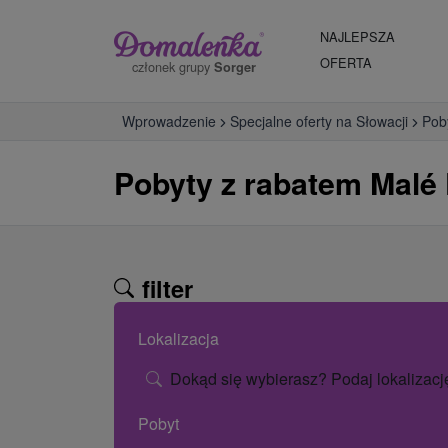
NAJLEPSZA
OFERTA
członek grupy
Sorger
Wprowadzenie
Specjalne oferty na Słowacji
Pob
Pobyty z rabatem Malé
filter
Lokalizacja
Dokąd się wybierasz? Podaj lokalizacj
Pobyt