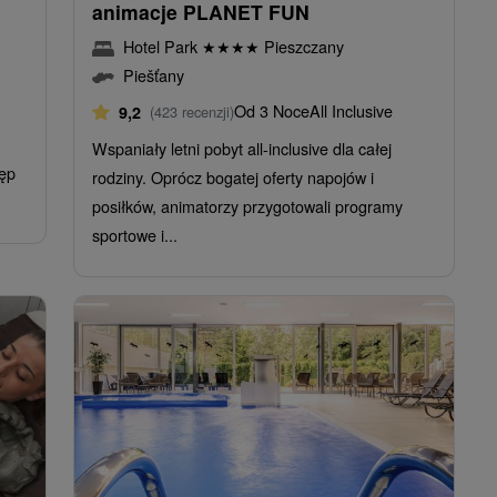
animacje PLANET FUN
Hotel Park
★
★
★
★
Pieszczany
Piešťany
Od 3 Noce
All Inclusive
9,2
(423 recenzji)
Wspaniały letni pobyt all-inclusive dla całej
tęp
rodziny. Oprócz bogatej oferty napojów i
posiłków, animatorzy przygotowali programy
sportowe i...