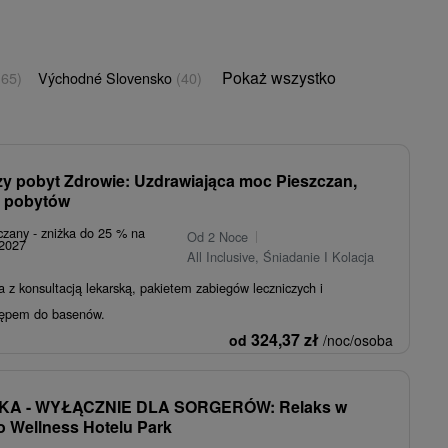
Pokaż wszystko
(65)
Východné Slovensko
(40)
zy pobyt Zdrowie: Uzdrawiająca moc Pieszczan,
d pobytów
czany - zniżka do 25 % na
Od 2 Noce
.2027
All Inclusive, Śniadanie I Kolacja
a z konsultacją lekarską, pakietem zabiegów leczniczych i
tępem do basenów.
324,37
zł
od
/noc/osoba
KA - WYŁĄCZNIE DLA SORGERÓW: Relaks w
 Wellness Hotelu Park