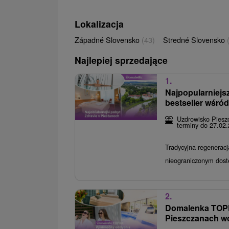
Lokalizacja
Západné Slovensko
(43)
Stredné Slovensko
Najlepiej sprzedające
1.
Najpopularniejs
bestseller wśró
Uzdrowisko Piesz
terminy do 27.02
Tradycyjna regeneracj
nieograniczonym dos
2.
Domalenka TOP
Pieszczanach wo