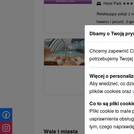
Hotel Park
★
★
★
Relaksujący pobyt z n
basenu i jacuzzi, 2-g
Dbamy o Twoją pry
3.
Domalenka Topka
Chcemy zapewnić Ci 
odmówisz (Ofert
potrzebujemy Twojej
Hotel Magnólia
★
Więcej o personaliz
Relaksujący pobyt pe
Aby wiedzieć, co dzi
pyszną kolacją, nieo
plików cookies oraz
Co to są pliki cooki
Pliki cookie to małe
usprawnienia obsług
tym, czego naprawdę
Wsie i miasta