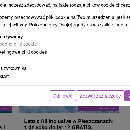
 możesz zdecydować, na jakie rodzaje plików cookie chcesz
ożemy przechowywać pliki cookie na Twoim urządzeniu, jeśli s
ia tej witryny. Potrzebujemy Twojej zgody na wszystkie inne ro
NAJTAŃSZE
NAJDROŻSZE
NA PODSTAWIE OCENY
ych używamy
będne pliki cookie
ketingowe pliki cookies
TIP
 użytkownika
eklam
Zniżka 1 %
Odmówić
Zezwól zaznaczone
440,95
zł
od
7
zł
435,55
zł
od
osoba
/noc/osoba
Lato z All Inclusive w Pieszczanach:
 i
1 dziecko do lat 12 GRATIS,