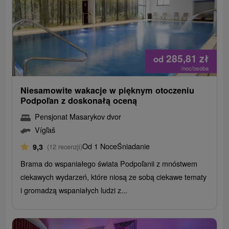
285,81
zł
od
/noc/osoba
Niesamowite wakacje w pięknym otoczeniu
Podpoľan z doskonałą oceną
Pensjonat Masarykov dvor
Vígľaš
Od 1 Noce
Śniadanie
9,3
(12 recenzji)
Brama do wspaniałego świata Podpoľanii z mnóstwem
ciekawych wydarzeń, które niosą ze sobą ciekawe tematy
i gromadzą wspaniałych ludzi z...