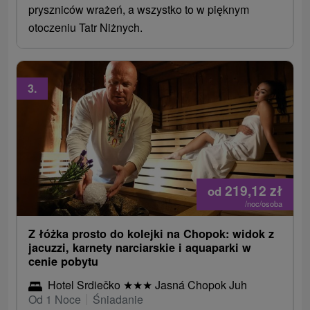
pryszniców wrażeń, a wszystko to w pięknym
otoczeniu Tatr Niżnych.
3.
219,12
zł
od
/noc/osoba
Z łóżka prosto do kolejki na Chopok: widok z
jacuzzi, karnety narciarskie i aquaparki w
cenie pobytu
Hotel Srdiečko
★
★
★
Jasná Chopok Juh
Od 1 Noce
Śniadanie