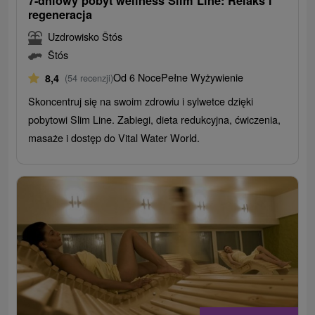
7-dniowy pobyt wellness Slim Line: Relaks i
regeneracja
Uzdrowisko Štós
Štós
Od 6 Noce
Pełne Wyżywienie
8,4
(54 recenzji)
Skoncentruj się na swoim zdrowiu i sylwetce dzięki
pobytowi Slim Line. Zabiegi, dieta redukcyjna, ćwiczenia,
masaże i dostęp do Vital Water World.