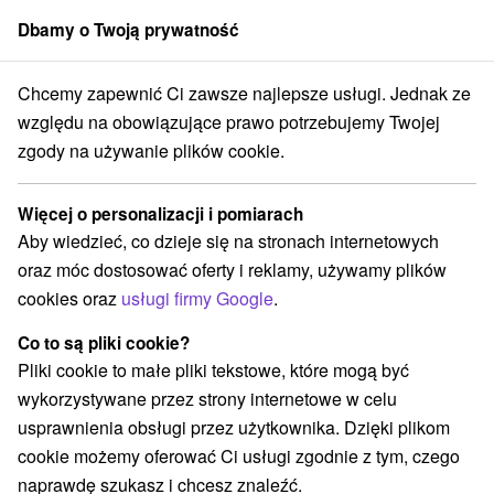
Dbamy o Twoją prywatność
członek grupy
Sorger
Chcemy zapewnić Ci zawsze najlepsze usługi. Jednak ze
rty na Słowacji
Bony wakacyjne na Słowacji
Slovenské rudohorie
względu na obowiązujące prawo potrzebujemy Twojej
zgody na używanie plików cookie.
Bony wakacyjne na Słowacji
Slovenské rudohorie
Więcej o personalizacji i pomiarach
Aby wiedzieć, co dzieje się na stronach internetowych
Kategorie
oraz móc dostosować oferty i reklamy, używamy plików
cookies oraz
usługi firmy Google
.
Wszystkie kategorie
Pobyty z rabatem
(1)
Wellness pobyty
Wyjazdy weekendowe
(5)
(6)
Co to są pliki cookie?
Romantyczne wypady
Pobyty dla seniorów
(1)
(2)
Pliki cookie to małe pliki tekstowe, które mogą być
Wakacje rodzinne
(3)
wykorzystywane przez strony internetowe w celu
usprawnienia obsługi przez użytkownika. Dzięki plikom
cookie możemy oferować Ci usługi zgodnie z tym, czego
Wybierz lokalizację lub datę
naprawdę szukasz i chcesz znaleźć.