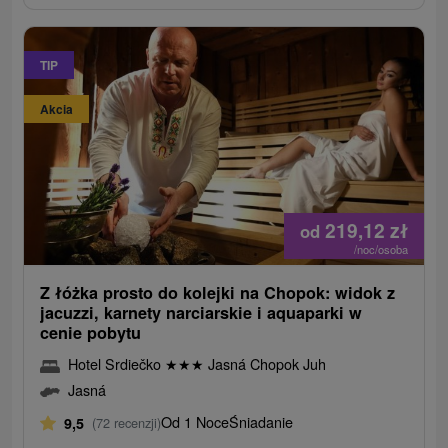
TIP
Akcia
219,12
zł
od
/noc/osoba
Z łóżka prosto do kolejki na Chopok: widok z
jacuzzi, karnety narciarskie i aquaparki w
cenie pobytu
Hotel Srdiečko
★
★
★
Jasná Chopok Juh
Jasná
Od 1 Noce
Śniadanie
9,5
(72 recenzji)