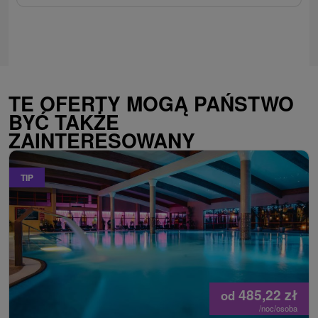
TE OFERTY MOGĄ PAŃSTWO
BYĆ TAKŻE
ZAINTERESOWANY
TIP
485,22
zł
od
/noc/osoba