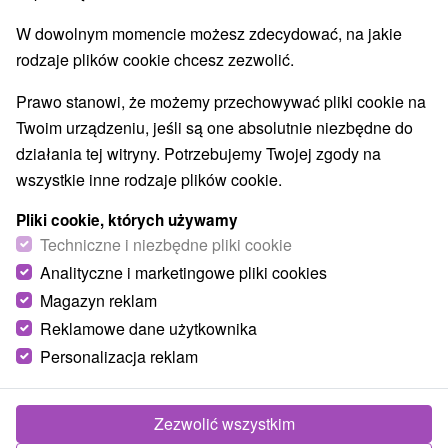
Najlepiej sprzedające
W dowolnym momencie możesz zdecydować, na jakie
rodzaje plików cookie chcesz zezwolić.
1.
Prawo stanowi, że możemy przechowywać pliki cookie na
Twoim urządzeniu, jeśli są one absolutnie niezbędne do
działania tej witryny. Potrzebujemy Twojej zgody na
wszystkie inne rodzaje plików cookie.
Pliki cookie, których używamy
285,81
zł
Techniczne i niezbędne pliki cookie
od
/noc/osoba
Analityczne i marketingowe pliki cookies
Magazyn reklam
Niesamowite wakacje w pięknym otoczeniu
Reklamowe dane użytkownika
Podpoľan z doskonałą oceną
Personalizacja reklam
Pensjonat Masarykov dvor
Od 1 Noce
Śniadanie
Brama do wspaniałego świata Podpoľanii z
Zezwolić wszystkim
mnóstwem ciekawych wydarzeń, które niosą ze