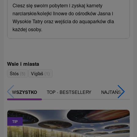
Ciesz się swoim pobytem i zyskaj karnety
narciarskie/kolejki linowe do ośrodków Jasna i
Wysokie Tatry oraz wejścia do aquaparków dla
każdej osoby.
Wsie i miasta
Štós
(5)
Vígľaš
(1)
TOP - BESTSELLERY
NAJTAŃSZE
WSZYSTKO
TIP