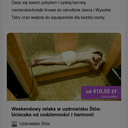
Ciesz się swoim pobytem i zyskaj karnety
narciarskie/kolejki linowe do ośrodków Jasna i Wysokie
Tatry oraz wejścia do aquaparków dla każdej osoby.
410,55
zł
od
/noc/osoba
Weekendowy relaks w uzdrowisku Štós:
Ucieczka od codzienności i harmonii
Uzdrowisko Štós