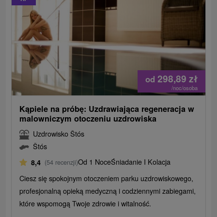
298,89
zł
od
/noc/osoba
Kąpiele na próbę: Uzdrawiająca regeneracja w
malowniczym otoczeniu uzdrowiska
Uzdrowisko Štós
Štós
Od 1 Noce
Śniadanie I Kolacja
8,4
(54 recenzji)
Ciesz się spokojnym otoczeniem parku uzdrowiskowego,
profesjonalną opieką medyczną i codziennymi zabiegami,
które wspomogą Twoje zdrowie i witalność.