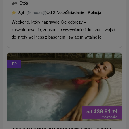
Štós
Od 2 Noce
Śniadanie I Kolacja
8,4
(54 recenzji)
Weekend, który naprawdę Cię odpręży –
zakwaterowanie, znakomite wyżywienie i do trzech wejść
do strefy wellness z basenem i światem witalności.
TIP
438,91
zł
od
/noc/osoba