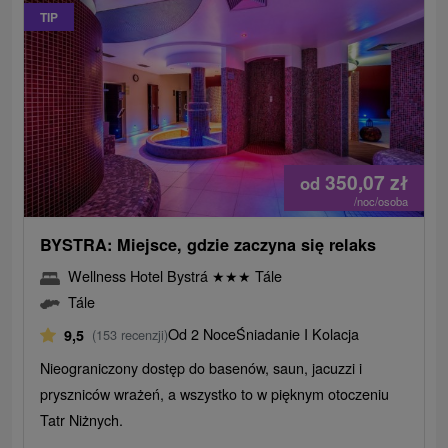
TIP
350,07
zł
od
/noc/osoba
BYSTRA: Miejsce, gdzie zaczyna się relaks
Wellness Hotel Bystrá
★
★
★
Tále
Tále
Od 2 Noce
Śniadanie I Kolacja
9,5
(153 recenzji)
Nieograniczony dostęp do basenów, saun, jacuzzi i
pryszniców wrażeń, a wszystko to w pięknym otoczeniu
Tatr Niżnych.