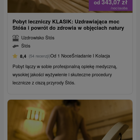
343,07
zł
od
/noc/osoba
Pobyt leczniczy KLASIK: Uzdrawiająca moc
Stóša i powrót do zdrowia w objęciach natury
Uzdrowisko Štós
Štós
Od 1 Noce
Śniadanie I Kolacja
8,4
(54 recenzji)
Pobyt łączy w sobie profesjonalną opiekę medyczną,
wysokiej jakości wyżywienie i skuteczne procedury
lecznicze z ciszą przyrody Štós.