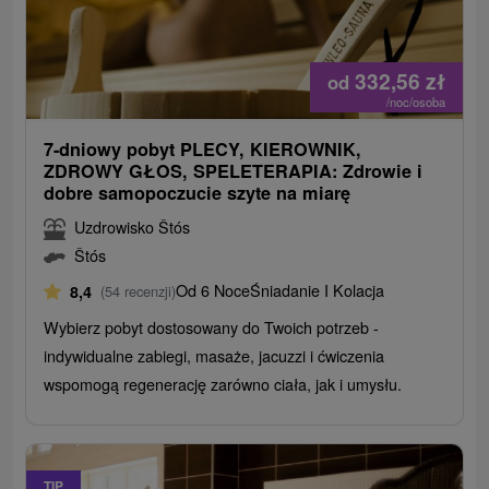
332,56
zł
od
/noc/osoba
7-dniowy pobyt PLECY, KIEROWNIK,
ZDROWY GŁOS, SPELETERAPIA: Zdrowie i
dobre samopoczucie szyte na miarę
Uzdrowisko Štós
Štós
Od 6 Noce
Śniadanie I Kolacja
8,4
(54 recenzji)
Wybierz pobyt dostosowany do Twoich potrzeb -
indywidualne zabiegi, masaże, jacuzzi i ćwiczenia
wspomogą regenerację zarówno ciała, jak i umysłu.
TIP