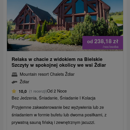
238,18
zł
od
/noc/osoba
Relaks w chacie z widokiem na Bielskie
Szczyty w spokojnej okolicy we wsi Ždiar
Mountain resort Chalets Ždiar
Ždiar
Od 2 Noce
10,0
(1 recenzji)
Bez Jedzenia, Śniadanie, Śniadanie I Kolacja
Przyjemne zakwaterowanie bez wyżywienia lub ze
śniadaniem w formie bufetu lub dwoma posiłkami, z
prywatną sauną fińską i zewnętrznym jacuzzi.