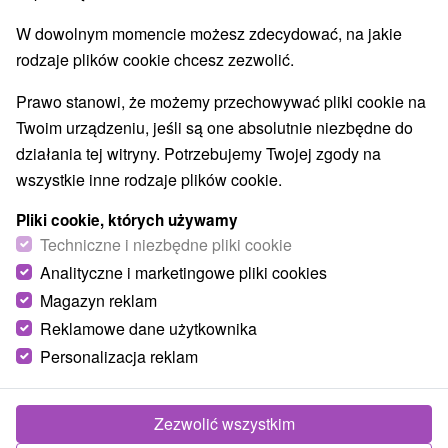
Najlepiej sprzedające
W dowolnym momencie możesz zdecydować, na jakie
rodzaje plików cookie chcesz zezwolić.
Prawo stanowi, że możemy przechowywać pliki cookie na
Wsie i miasta
Twoim urządzeniu, jeśli są one absolutnie niezbędne do
działania tej witryny. Potrzebujemy Twojej zgody na
Ždiar
(5)
wszystkie inne rodzaje plików cookie.
TOP - BESTSELLERY
NAJTAŃSZE
WSZYSTKO
Pliki cookie, których używamy
Techniczne i niezbędne pliki cookie
Analityczne i marketingowe pliki cookies
Magazyn reklam
TIP
Reklamowe dane użytkownika
Personalizacja reklam
Zezwolić wszystkim
Zniżka 2 %