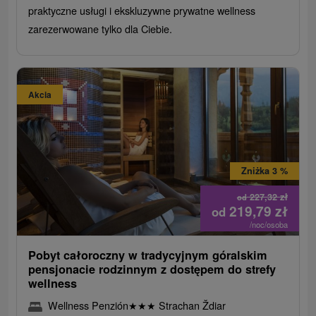
praktyczne usługi i ekskluzywne prywatne wellness
zarezerwowane tylko dla Ciebie.
Akcia
Zniżka 3 %
227,32
zł
od
219,79
zł
od
/noc/osoba
Pobyt całoroczny w tradycyjnym góralskim
pensjonacie rodzinnym z dostępem do strefy
wellness
Wellness Penzión
★
★
★
Strachan Ždiar