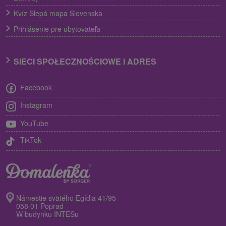
Kvíz Slepá mapa Slovenska
Prihlásenie pre ubytovateľa
SIECI SPOŁECZNOŚCIOWE I ADRES
Facebook
Instagram
YouTube
TikTok
Námestie svätého Egídia 41/95
058 01 Poprad
W budynku INTESu