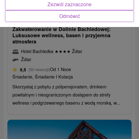
310,01
zł
Zezwól zaznaczone
od
303,98
zł
od
Odmówić
/noc/osoba
Zakwaterowanie w Dolinie Bachledowej:
Luksusowe wellness, basen i przyjemna
atmosfera
Hotel Bachledka
★
★
★
★
Ždiar
Ždiar
Od 1 Noce
9,5
(50 recenzji)
Śniadanie, Śniadanie I Kolacja
Skorzystaj z pobytu z półpensjonatem, drinkiem
powitalnym i nieograniczonym dostępem do strefy
wellness i podgrzewanego basenu z wodą morską, w...