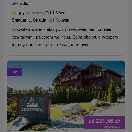
Ždiar
Od 1 Noce
9,7
(7 recenzji)
Śniadanie, Śniadanie I Kolacja
Zakwaterowanie z elastycznym wyżywieniem, drinkiem
powitalnym i pakietem wellness. Cena obejmuje wieczory
tematyczne z muzyką na żywo, darmowy...
TIP
221,56
zł
od
/noc/osoba