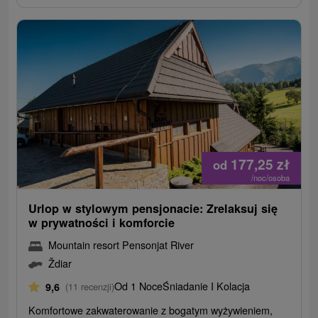
177,25
zł
od
/noc/osoba
Urlop w stylowym pensjonacie: Zrelaksuj się
w prywatności i komforcie
Mountain resort Pensonjat River
Ždiar
Od 1 Noce
Śniadanie I Kolacja
9,6
(11 recenzji)
Komfortowe zakwaterowanie z bogatym wyżywieniem,