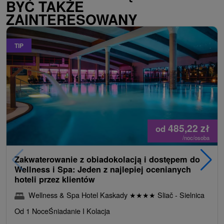
BYĆ TAKŻE
ZAINTERESOWANY
TIP
485,22
zł
od
/noc/osoba
Zakwaterowanie z obiadokolacją i dostępem do
Wellness i Spa: Jeden z najlepiej ocenianych
hoteli przez klientów
Wellness & Spa Hotel Kaskady
★
★
★
★
Sliač - Sielnica
Od 1 Noce
Śniadanie I Kolacja