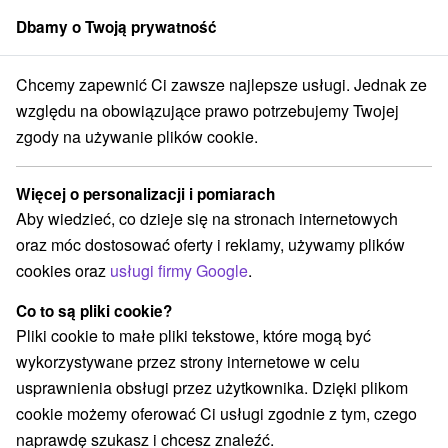
Dbamy o Twoją prywatność
członek grupy
Sorger
Chcemy zapewnić Ci zawsze najlepsze usługi. Jednak ze
ferty na Słowacji
Bony wakacyjne na Słowacji
Bachledova dolina
względu na obowiązujące prawo potrzebujemy Twojej
zgody na używanie plików cookie.
Bony wakacyjne na Słowacji
Bachledova dolina
Więcej o personalizacji i pomiarach
Aby wiedzieć, co dzieje się na stronach internetowych
Kategorie
oraz móc dostosować oferty i reklamy, używamy plików
cookies oraz
usługi firmy Google
.
Wszystkie kategorie
Pobyty z rabatem
(3)
Wellness pobyty
Wyjazdy weekendowe
(5)
(5)
Co to są pliki cookie?
Romantyczne wypady
Pobyty dla seniorów
(3)
(2)
Pliki cookie to małe pliki tekstowe, które mogą być
Wakacje rodzinne
(5)
wykorzystywane przez strony internetowe w celu
usprawnienia obsługi przez użytkownika. Dzięki plikom
cookie możemy oferować Ci usługi zgodnie z tym, czego
Wybierz lokalizację lub datę
naprawdę szukasz i chcesz znaleźć.