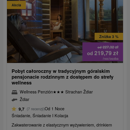
Akcia
Zniżka 3 %
227,32
zł
od
219,79
zł
od
/noc/osoba
Pobyt całoroczny w tradycyjnym góralskim
pensjonacie rodzinnym z dostępem do strefy
wellness
Wellness Penzión
★
★
★
Strachan Ždiar
Ždiar
Od 1 Noce
9,7
(7 recenzji)
Śniadanie, Śniadanie I Kolacja
Zakwaterowanie z elastycznym wyżywieniem, drinkiem