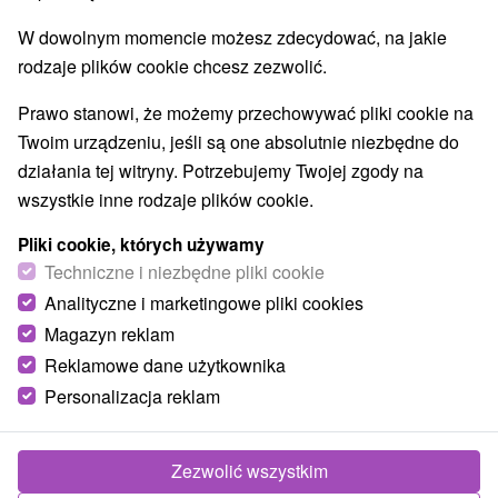
Najlepiej sprzedające
W dowolnym momencie możesz zdecydować, na jakie
rodzaje plików cookie chcesz zezwolić.
Prawo stanowi, że możemy przechowywać pliki cookie na
TOP - BESTSELLERY
NAJTAŃSZE
WSZYSTKO
Twoim urządzeniu, jeśli są one absolutnie niezbędne do
działania tej witryny. Potrzebujemy Twojej zgody na
wszystkie inne rodzaje plików cookie.
TIP
Pliki cookie, których używamy
Techniczne i niezbędne pliki cookie
Analityczne i marketingowe pliki cookies
Magazyn reklam
Zniżka 2 %
Reklamowe dane użytkownika
310,01
zł
od
Personalizacja reklam
303,98
zł
od
/noc/osoba
Zezwolić wszystkim
Zakwaterowanie w Dolinie Bachledowej:
Luksusowe wellness, basen i przyjemna