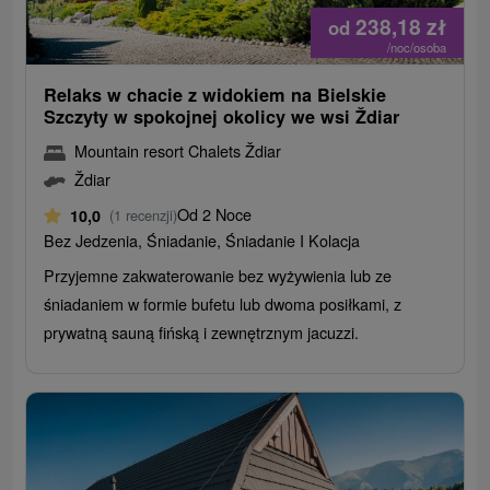
238,18
zł
od
/noc/osoba
Relaks w chacie z widokiem na Bielskie
Szczyty w spokojnej okolicy we wsi Ždiar
Mountain resort Chalets Ždiar
Ždiar
Od 2 Noce
10,0
(1 recenzji)
Bez Jedzenia, Śniadanie, Śniadanie I Kolacja
Przyjemne zakwaterowanie bez wyżywienia lub ze
śniadaniem w formie bufetu lub dwoma posiłkami, z
prywatną sauną fińską i zewnętrznym jacuzzi.