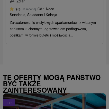
Ždiar
Od 1 Noce
9,3
(3 recenzji)
Śniadanie, Śniadanie I Kolacja
Zakwaterowanie w stylowych apartamentach z własnym
aneksem kuchennym, ogrzewaniem podłogowym,
posiłkami w formie bufetu i możliwością...
TE OFERTY MOGĄ PAŃSTWO
BYĆ TAKŻE
ZAINTERESOWANY
TIP