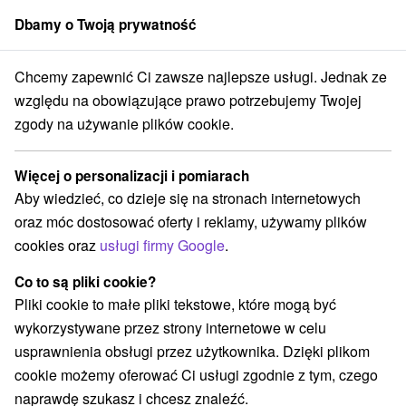
Dbamy o Twoją prywatność
członek grupy
Sorger
Chcemy zapewnić Ci zawsze najlepsze usługi. Jednak ze
kacyjne na Słowacji
Východné Slovensko
Prešovský kraj
Ždiar
względu na obowiązujące prawo potrzebujemy Twojej
zgody na używanie plików cookie.
Bony wakacyjne na Słowacji Ždiar
Więcej o personalizacji i pomiarach
Kategorie
Aby wiedzieć, co dzieje się na stronach internetowych
oraz móc dostosować oferty i reklamy, używamy plików
Wszystkie kategorie
Pobyty z rabatem
(3)
cookies oraz
usługi firmy Google
.
Wellness pobyty
Wyjazdy weekendowe
(5)
(5)
Romantyczne wypady
Pobyty dla seniorów
(3)
(2)
Co to są pliki cookie?
Wakacje rodzinne
(5)
Pliki cookie to małe pliki tekstowe, które mogą być
wykorzystywane przez strony internetowe w celu
usprawnienia obsługi przez użytkownika. Dzięki plikom
Wybierz lokalizację lub datę
cookie możemy oferować Ci usługi zgodnie z tym, czego
naprawdę szukasz i chcesz znaleźć.