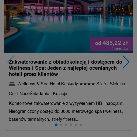
485,22
zł
od
/noc/osoba
Zakwaterowanie z obiadokolacją i dostępem do
Wellness i Spa: Jeden z najlepiej ocenianych
hoteli przez klientów
Wellness & Spa Hotel Kaskady
★
★
★
★
Sliač - Sielnica
Od 1 Noce
Śniadanie I Kolacja
Komfortowe zakwaterowanie z wyżywieniem HB i napojami.
Nieograniczony dostęp do 3000-metrowego spa i wellness,
basenów termalnych, strefy fitness...