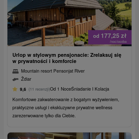
177,25
zł
od
/noc/osoba
Urlop w stylowym pensjonacie: Zrelaksuj się
w prywatności i komforcie
Mountain resort Pensonjat River
Ždiar
Od 1 Noce
Śniadanie I Kolacja
9,6
(11 recenzji)
Komfortowe zakwaterowanie z bogatym wyżywieniem,
praktyczne usługi i ekskluzywne prywatne wellness
zarezerwowane tylko dla Ciebie.