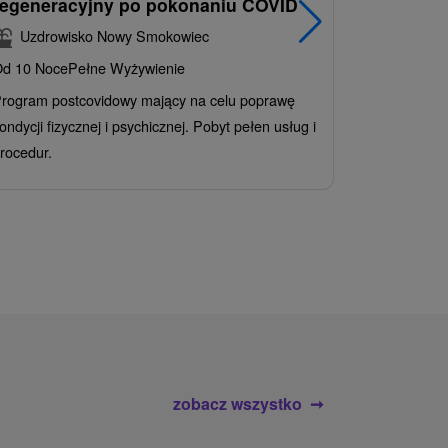
regeneracyjny po pokonaniu COVID
najpopul
korzystn
Uzdrowisko Nowy Smokowiec
INCLUSI
d 10 Noce
Pełne Wyżywienie
Grand 
rogram postcovidowy mający na celu poprawę
Od 2 Noce
A
ondycji fizycznej i psychicznej. Pobyt pełen usług i
Ciesz się z
rocedur.
wrażeń poby
atrakcje wod
zobacz wszystko