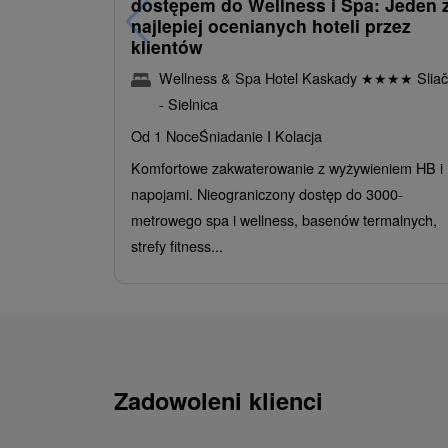
dostępem do Wellness i Spa: Jeden 
najlepiej ocenianych hoteli przez
klientów
Wellness & Spa Hotel Kaskady
★
★
★
★
Sliač
- Sielnica
Od 1 Noce
Śniadanie I Kolacja
Komfortowe zakwaterowanie z wyżywieniem HB i
napojami. Nieograniczony dostęp do 3000-
metrowego spa i wellness, basenów termalnych,
strefy fitness...
Zadowoleni klienci