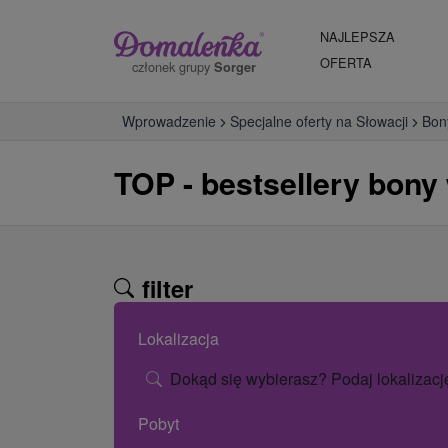
NAJLEPSZA
OFERTA
członek grupy
Sorger
Wprowadzenie
Specjalne oferty na Słowacji
Bon
TOP - bestsellery bony
filter
Lokalizacja
Dokąd się wybierasz? Podaj lokalizacj
Pobyt