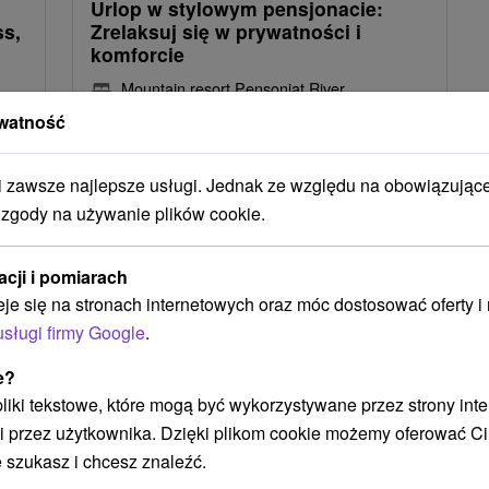
Urlop w stylowym pensjonacie:
s,
Zrelaksuj się w prywatności i
komforcie
Mountain resort Pensonjat River
Ždiar
watność
Od 1 Noce
9,6
(11 recenzji)
Śniadanie I Kolacja
zawsze najlepsze usługi. Jednak ze względu na obowiązując
 zgody na używanie plików cookie.
iem
Komfortowe zakwaterowanie z bogatym
wyżywieniem, praktyczne usługi i ekskluzywne
wodą
prywatne wellness zarezerwowane tylko dla
acji i pomiarach
Ciebie.
eje się na stronach internetowych oraz móc dostosować oferty 
usługi firmy Google
.
e?
Akcia
 pliki tekstowe, które mogą być wykorzystywane przez strony int
i przez użytkownika. Dzięki plikom cookie możemy oferować Ci
 szukasz i chcesz znaleźć.