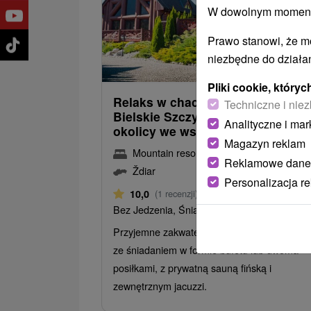
W dowolnym momencie
Prawo stanowi, że m
238,2
od
niezbędne do działan
/noc/
Pliki cookie, któr
Relaks w chacie z widokiem na
Techniczne i niez
Bielskie Szczyty w spokojnej
Analityczne i mar
okolicy we wsi Ždiar
Magazyn reklam
Mountain resort Chalets Ždiar
Reklamowe dane
Ždiar
Personalizacja r
Od 2 Noce
10,0
(1 recenzji)
Bez Jedzenia, Śniadanie, Śniadanie I Kolacj
Przyjemne zakwaterowanie bez wyżywienia 
ze śniadaniem w formie bufetu lub dwoma
posiłkami, z prywatną sauną fińską i
zewnętrznym jacuzzi.