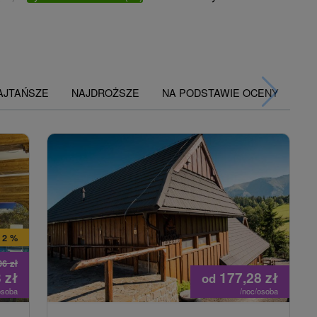
AJTAŃSZE
NAJDROŻSZE
NA PODSTAWIE OCENY
 2 %
06
zł
3
zł
177,28
zł
od
osoba
/noc/osoba