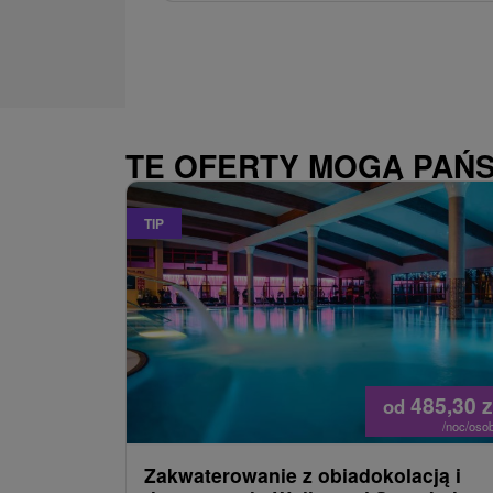
TE OFERTY MOGĄ PAŃ
TIP
485,30
z
od
/noc/oso
Zakwaterowanie z obiadokolacją i