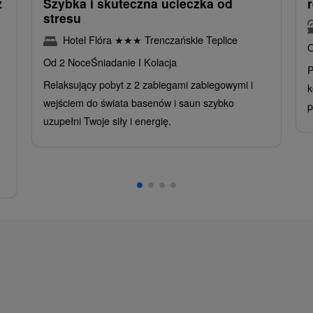
z
Szybka i skuteczna ucieczka od
stresu
Hotel Flóra
★
★
★
Trenczańskie Teplice
O
Od 2 Noce
Śniadanie I Kolacja
P
Relaksujący pobyt z 2 zabiegami zabiegowymi i
k
wejściem do świata basenów i saun szybko
p
uzupełni Twoje siły i energię.