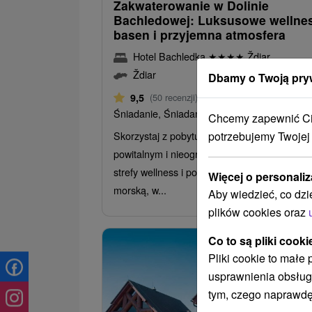
Zakwaterowanie w Dolinie
Bachledowej: Luksusowe wellnes
basen i przyjemna atmosfera
Hotel Bachledka
★
★
★
★
Ždiar
Ždiar
Dbamy o Twoją pry
Od 1 Noce
9,5
(50 recenzji)
Śniadanie, Śniadanie I Kolacja
Chcemy zapewnić Ci 
potrzebujemy Twojej
Skorzystaj z pobytu z półpensjonatem, drink
powitalnym i nieograniczonym dostępem do
strefy wellness i podgrzewanego basenu z 
Więcej o personaliz
morską, w...
Aby wiedzieć, co dzi
plików cookies oraz
Co to są pliki cooki
Pliki cookie to małe
usprawnienia obsług
tym, czego naprawdę