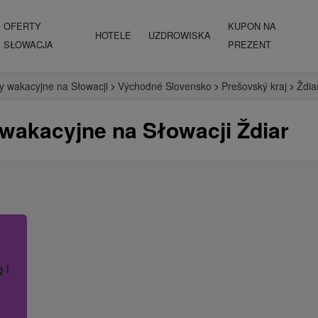
OFERTY
KUPON NA
HOTELE
UZDROWISKA
SŁOWACJA
PREZENT
y wakacyjne na Słowacji
Východné Slovensko
Prešovský kraj
Ždia
 wakacyjne na Słowacji Ždiar
ę lub nazwę hotelu.