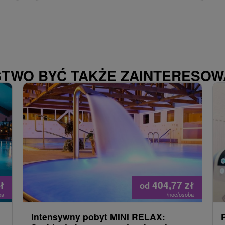
STWO BYĆ TAKŻE ZAINTERESO
ł
404,77
zł
od
ba
/noc/osoba
Intensywny pobyt MINI RELAX: