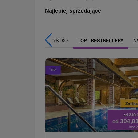
Najlepiej sprzedające
WSZYSTKO
N
TOP - BESTSELLERY
TIP
Zniżka
310,
od
304,0
od
/noc/