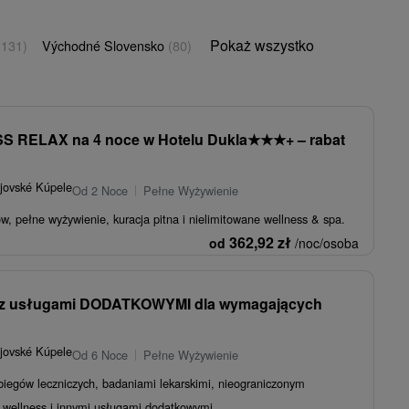
Pokaż wszystko
(131)
Východné Slovensko
(80)
 RELAX na 4 noce w Hotelu Dukla
★
★
★
+ – rabat
jovské Kúpele
Od 2 Noce
Pełne Wyżywienie
w, pełne wyżywienie, kuracja pitna i nielimitowane wellness & spa.
362,92
zł
od
/noc/osoba
y z usługami DODATKOWYMI dla wymagających
jovské Kúpele
Od 6 Noce
Pełne Wyżywienie
biegów leczniczych, badaniami lekarskimi, nieograniczonym
wellness i innymi usługami dodatkowymi.