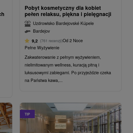
Pobyt kosmetyczny dla kobiet
ch
pełen relaksu, piękna i pielęgnacji
Uzdrowisko Bardejovské Kúpele
Bardejov
Od 2 Noce
9,2
(761 recenzji)
Pełne Wyżywienie
Zakwaterowanie z pełnym wyżywieniem,
nielimitowanym wellness, kuracją pitną i
luksusowymi zabiegami. Po przyjeździe czeka
na Państwa kawa,...
TIP