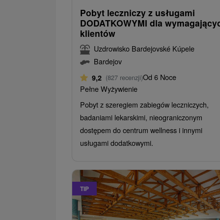
Pobyt leczniczy z usługami
DODATKOWYMI dla wymagający
klientów
Uzdrowisko Bardejovské Kúpele
Bardejov
Od 6 Noce
9,2
(827 recenzji)
Pełne Wyżywienie
Pobyt z szeregiem zabiegów leczniczych,
badaniami lekarskimi, nieograniczonym
dostępem do centrum wellness i innymi
usługami dodatkowymi.
TIP