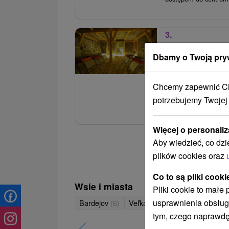
3.
Pobyt leczniczy
wypoczynek i ce
Dbamy o Twoją pry
Uzdrowisko Barde
Chcemy zapewnić Ci 
Pobyt w uzdrowisku z 
potrzebujemy Twojej
dziennie i wellness. S
Więcej o personaliz
Aby wiedzieć, co dzi
plików cookies oraz
Co to są pliki cooki
Wsie i miasta
Pliki cookie to małe
usprawnienia obsług
Bardejov
(6)
Veľká Domaša, Dobrá
(4)
tym, czego naprawdę