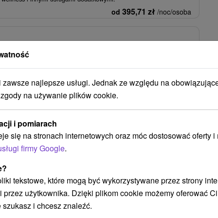
395,71
zł
od
/noc/osoba
 STANDARD i SENIOR od 60 lat / prawdziwy
nne usługi
watność
jovské Kúpele
Od 6 Noce
Pełne Wyżywienie
zawsze najlepsze usługi. Jednak ze względu na obowiązując
pełną opieką: pełne wyżywienie, badanie lekarskie, 3 zabiegi
 zgody na używanie plików cookie.
eniorzy od 60. roku życia ze specjalną...
350,07
zł
od
/noc/osoba
acji i pomiarach
eje się na stronach internetowych oraz móc dostosować oferty 
Zobacz więcej
usługi firmy Google
.
e?
 pliki tekstowe, które mogą być wykorzystywane przez strony int
i przez użytkownika. Dzięki plikom cookie możemy oferować Ci
 szukasz i chcesz znaleźć.