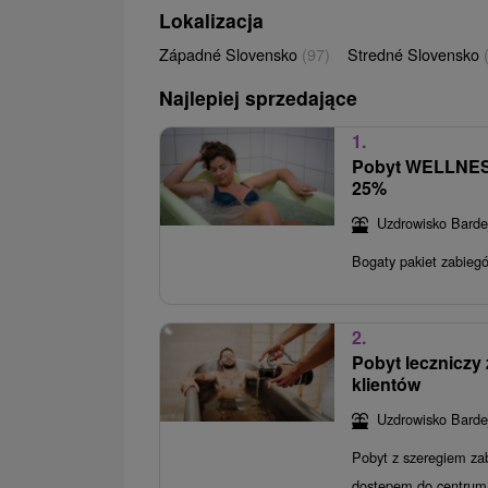
Lokalizacja
Západné Slovensko
(97)
Stredné Slovensko
Najlepiej sprzedające
1.
Pobyt WELLNESS
25%
Uzdrowisko Barde
Bogaty pakiet zabiegó
2.
Pobyt lecznicz
klientów
Uzdrowisko Barde
Pobyt z szeregiem za
dostępem do centrum 