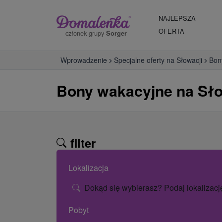
NAJLEPSZA
OFERTA
członek grupy
Sorger
Wprowadzenie
Specjalne oferty na Słowacji
Bon
Bony wakacyjne na Sło
filter
Lokalizacja
Dokąd się wybierasz? Podaj lokalizacj
Pobyt