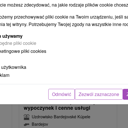
NAJTAŃSZE
NAJDROŻSZE
NA PODSTAWIE OCENY
 możesz zdecydować, na jakie rodzaje plików cookie chcesz
ożemy przechowywać pliki cookie na Twoim urządzeniu, jeśli s
ia tej witryny. Potrzebujemy Twojej zgody na wszystkie inne ro
ych używamy
będne pliki cookie
ketingowe pliki cookies
 użytkownika
eklam
2
zł
350,07
zł
od
osoba
/noc/osoba
Odmówić
Zezwól zaznaczone
oce
Pobyt leczniczy STANDARD i
%
SENIOR od 60 lat / prawdziwy
wypoczynek i cenne usługi
Uzdrowisko Bardejovské Kúpele
Bardejov