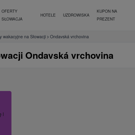
OFERTY
KUPON NA
HOTELE
UZDROWISKA
SŁOWACJA
PREZENT
y wakacyjne na Słowacji
Ondavská vrchovina
wacji Ondavská vrchovina
ę lub nazwę hotelu.