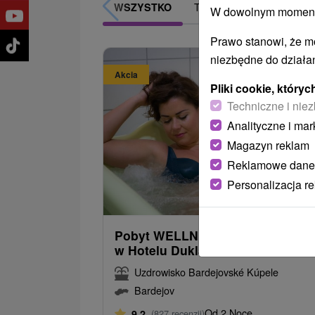
TOP - BESTSELLERY
WSZYSTKO
W dowolnym momencie
Prawo stanowi, że m
niezbędne do działan
Akcia
Pliki cookie, któr
Techniczne i niez
Analityczne i mar
Magazyn reklam
Reklamowe dane
Personalizacja r
362,9
od
/noc/
Pobyt WELLNESS RELAX na 4 n
w Hotelu Dukla
★
★
★
+ – rabat 25
Uzdrowisko Bardejovské Kúpele
Bardejov
Od 2 Noce
9,2
(827 recenzji)