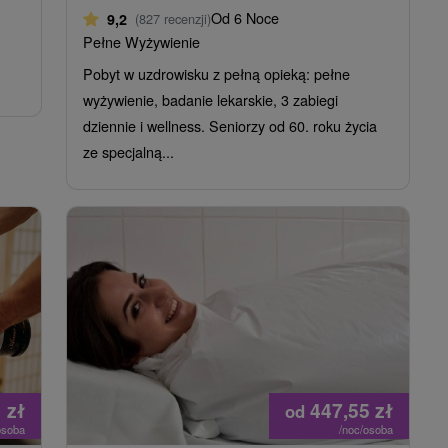
Od 6 Noce
9,2
(827 recenzji)
Pełne Wyżywienie
Pobyt w uzdrowisku z pełną opieką: pełne
wyżywienie, badanie lekarskie, 3 zabiegi
dziennie i wellness. Seniorzy od 60. roku życia
ze specjalną...
1
zł
447,55
zł
od
osoba
/noc/osoba