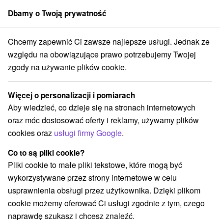
Dbamy o Twoją prywatność
członek grupy
Sorger
Chcemy zapewnić Ci zawsze najlepsze usługi. Jednak ze
pecjalne oferty na Słowacji
Wellness pobyty
Ondavská vrchovina
względu na obowiązujące prawo potrzebujemy Twojej
zgody na używanie plików cookie.
Wellness pobyty Ondavská
vrchovina
Więcej o personalizacji i pomiarach
Aby wiedzieć, co dzieje się na stronach internetowych
Kategorie
oraz móc dostosować oferty i reklamy, używamy plików
cookies oraz
usługi firmy Google
.
Wszystkie kategorie
Pobyty z rabatem
(4)
Wellness pobyty
Wyjazdy weekendowe
(6)
(5)
Co to są pliki cookie?
Romantyczne wypady
Pobyty dla seniorów
(2)
(1)
Pliki cookie to małe pliki tekstowe, które mogą być
Wakacje rodzinne
(4)
wykorzystywane przez strony internetowe w celu
usprawnienia obsługi przez użytkownika. Dzięki plikom
cookie możemy oferować Ci usługi zgodnie z tym, czego
Wybierz lokalizację lub datę
naprawdę szukasz i chcesz znaleźć.