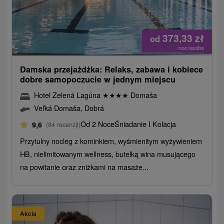
373,33
zł
od
/noc/osoba
Damska przejażdżka: Relaks, zabawa i kobiece
dobre samopoczucie w jednym miejscu
Hotel Zelená Lagúna
★
★
★
★
Domaša
Veľká Domaša, Dobrá
Od 2 Noce
Śniadanie I Kolacja
9,6
(84 recenzji)
Przytulny nocleg z kominkiem, wyśmienitym wyżywieniem
HB, nielimitowanym wellness, butelką wina musującego
na powitanie oraz zniżkami na masaże...
Akcia