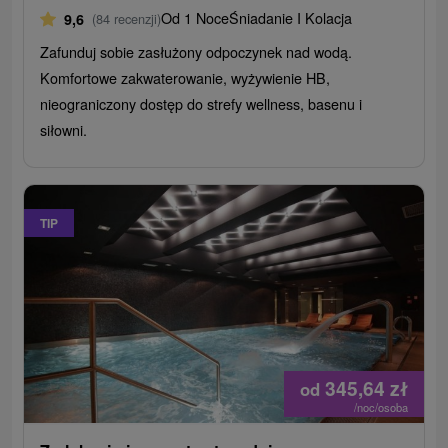
Od 1 Noce
Śniadanie I Kolacja
9,6
(84 recenzji)
Zafunduj sobie zasłużony odpoczynek nad wodą.
Komfortowe zakwaterowanie, wyżywienie HB,
nieograniczony dostęp do strefy wellness, basenu i
siłowni.
TIP
345,64
zł
od
/noc/osoba