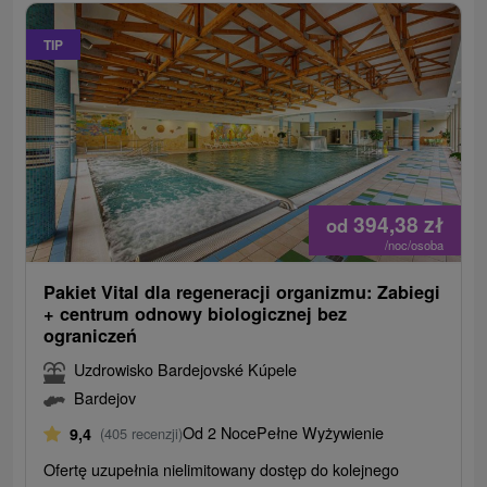
TIP
394,38
zł
od
/noc/osoba
Pakiet Vital dla regeneracji organizmu: Zabiegi
+ centrum odnowy biologicznej bez
ograniczeń
Uzdrowisko Bardejovské Kúpele
Bardejov
Od 2 Noce
Pełne Wyżywienie
9,4
(405 recenzji)
Ofertę uzupełnia nielimitowany dostęp do kolejnego