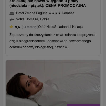
Zrelaksuj się nawet w tygodniu pracy
(niedziela - piątek): CENA PROMOCYJNA
Hotel Zelená Lagúna
★
★
★
★
Domaša
Veľká Domaša, Dobrá
Od 2 Noce
Śniadanie I Kolacja
9,6
(84 recenzji)
Zapraszamy do skorzystania z chwili relaksu i odprężenia
dzięki nieograniczonemu dostępowi do nowoczesnego
centrum odnowy biologicznej, nawet w...