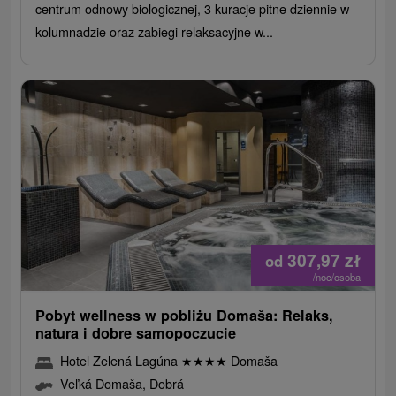
centrum odnowy biologicznej, 3 kuracje pitne dziennie w
kolumnadzie oraz zabiegi relaksacyjne w...
307,97
zł
od
/noc/osoba
Pobyt wellness w pobliżu Domaša: Relaks,
natura i dobre samopoczucie
Hotel Zelená Lagúna
★
★
★
★
Domaša
Veľká Domaša, Dobrá