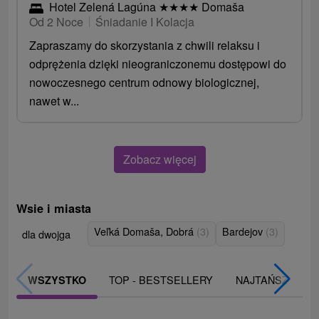
Hotel Zelená Lagúna
★
★
★
★
Domaša
Od 2 Noce
Śniadanie I Kolacja
Zapraszamy do skorzystania z chwili relaksu i
odprężenia dzięki nieograniczonemu dostępowi do
nowoczesnego centrum odnowy biologicznej,
nawet w...
Zobacz więcej
Wsie i miasta
Veľká Domaša, Dobrá
(3)
Bardejov
(3)
dla dwojga
TOP - BESTSELLERY
NAJTAŃSZE
WSZYSTKO