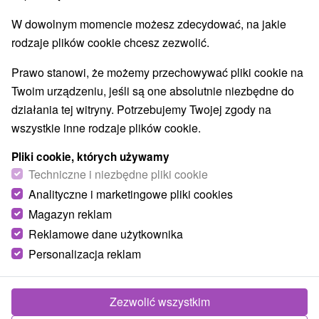
Najlepiej sprzedające
W dowolnym momencie możesz zdecydować, na jakie
rodzaje plików cookie chcesz zezwolić.
1.
Prawo stanowi, że możemy przechowywać pliki cookie na
Twoim urządzeniu, jeśli są one absolutnie niezbędne do
działania tej witryny. Potrzebujemy Twojej zgody na
wszystkie inne rodzaje plików cookie.
Pliki cookie, których używamy
307,97
zł
Techniczne i niezbędne pliki cookie
od
/noc/osoba
Analityczne i marketingowe pliki cookies
Magazyn reklam
Pobyt wellness w pobliżu Domaša: Relaks,
Reklamowe dane użytkownika
natura i dobre samopoczucie
Personalizacja reklam
Hotel Zelená Lagúna
★
★
★
★
Domaša
Od 1 Noce
Śniadanie I Kolacja
Zafunduj sobie zasłużony odpoczynek nad wodą.
Zezwolić wszystkim
Komfortowe zakwaterowanie, wyżywienie HB,