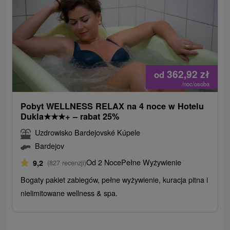
362,92
zł
od
/noc/osoba
Pobyt WELLNESS RELAX na 4 noce w Hotelu
Dukla
★
★
★
+ – rabat 25%
Uzdrowisko Bardejovské Kúpele
Bardejov
Od 2 Noce
Pełne Wyżywienie
9,2
(827 recenzji)
Bogaty pakiet zabiegów, pełne wyżywienie, kuracja pitna i
nielimitowane wellness & spa.