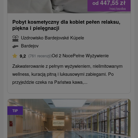
447,55
zł
od
/noc/osoba
Pobyt kosmetyczny dla kobiet pełen relaksu,
piękna i pielęgnacji
Uzdrowisko Bardejovské Kúpele
Bardejov
Od 2 Noce
Pełne Wyżywienie
9,2
(761 recenzji)
Zakwaterowanie z pełnym wyżywieniem, nielimitowanym
wellness, kuracją pitną i luksusowymi zabiegami. Po
przyjeździe czeka na Państwa kawa,...
TIP