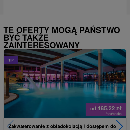
TE OFERTY MOGĄ PAŃSTWO
BYĆ TAKŻE
ZAINTERESOWANY
TIP
485,22
zł
od
/noc/osoba
Zakwaterowanie z obiadokolacją i dostępem do