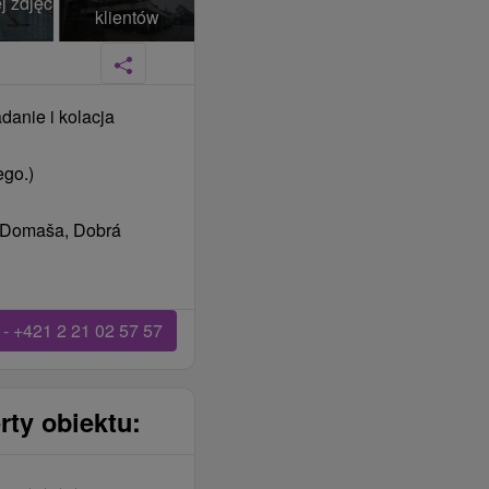
j zdjęć
klientów
danie i kolacja
ego.)
á Domaša, Dobrá
- +421 2 21 02 57 57
rty obiektu: