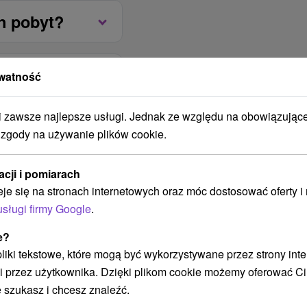
n pobyt?
ami dozwolone jest
i żywnośći bezpłatnie.
watność
zawsze najlepsze usługi. Jednak ze względu na obowiązując
ł
337zł
337zł
337zł
 zgody na używanie plików cookie.
ień
John
lutego
zniszczyć
kwiecień
maj
czerwiec
acji i pomiarach
6
2027
2027
2027
2027
2027
2027
eje się na stronach internetowych oraz móc dostosować oferty 
noc
usługi firmy Google
.
6 noce
7 noce
8 noce
e?
Wybierz datę
d 309.00 zł
 pliki tekstowe, które mogą być wykorzystywane przez strony int
i przez użytkownika. Dzięki plikom cookie możemy oferować Ci
 szukasz i chcesz znaleźć.
Wybierz datę
d 309.00 zł