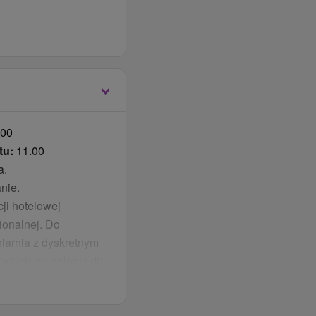
.00
tu:
11.00
a.
 leżakami
nie.
czną trawą
cji hotelowej
ionalnej. Do
niarnia z dyskretnym
oddzielny salonik dla
lektrycznych przez
 dodatkowo płatny.
ym hotelu.