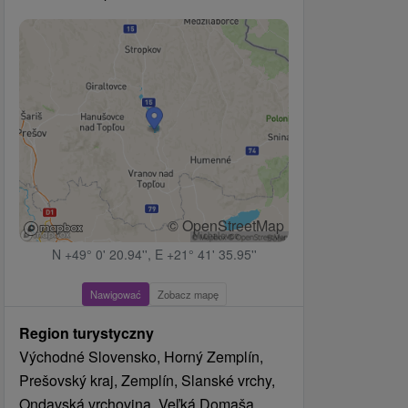
© OpenStreetMap
N +49° 0' 20.94'', E +21° 41' 35.95''
Nawigować
Zobacz mapę
Region turystyczny
Východné Slovensko, Horný Zemplín,
Prešovský kraj, Zemplín, Slanské vrchy,
Ondavská vrchovina, Veľká Domaša