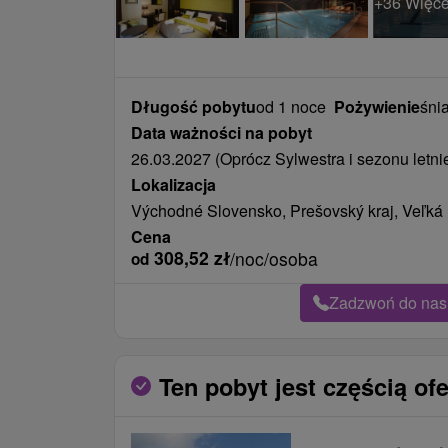
+36 Więce
Długość pobytu
od 1 noce
Pożywienie
śnia
Data ważności na pobyt
26.03.2027 (Oprócz Sylwestra i sezonu letni
Lokalizacja
Východné Slovensko, Prešovský kraj, Veľk
Cena
308,52
zł
/noc/osoba
od
Zadzwoń do nas 
Ten pobyt jest częścią ofe