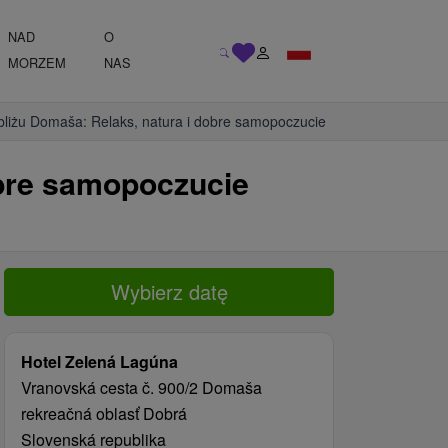
NAD
O
MORZEM
NAS
bliżu Domaša: Relaks, natura i dobre samopoczucie
obre samopoczucie
Wybierz datę
Hotel Zelená Lagúna
Vranovská cesta č. 900/2 Domaša
rekreačná oblasť Dobrá
Slovenská republika