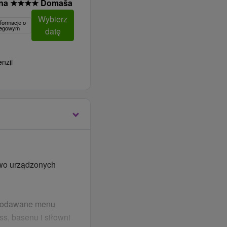
úna
★
★
★
★
Domaša
Wybierz
formacje o
clegowym
datę
nzji
owo urządzonych
b podawane menu
ss, basenu i siłowni