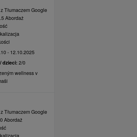
 z Tłumaczem Google
.5 Abordaż
tość
kalizacja
kości
10 - 12.10.2025
 dzieci:
2/0
zeným wellness v
maši
 z Tłumaczem Google
0 Abordaż
ość
kalizacja