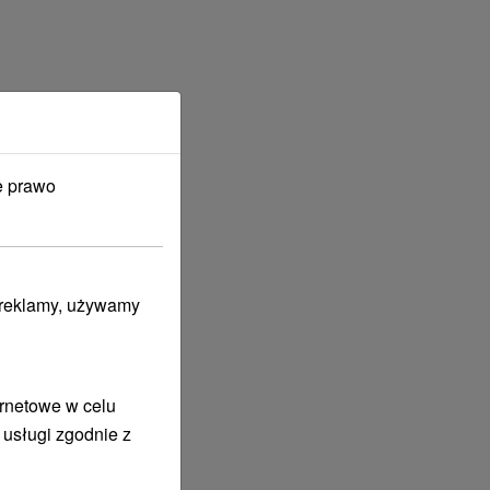
e prawo
lipiec
2027
i reklamy, używamy
ernetowe w celu
 usługi zgodnie z