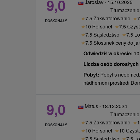
9,0
Jaroslav - 15.10.2025
Tłumaczenie
★
7.5 Zakwaterowanie
★
7
DOSKONAŁY
★
10 Personel
★
7.5 Czys
★
7.5 Sąsiedztwo
★
7.5 Lo
★
7.5 Stosunek ceny do ja
Odwiedził w okresie:
10.
Liczba osób dorosłych /
Pobyt:
Pobyt s neobmed
nádhernom prostredí Do
9,0
Matus - 18.12.2024
Tłumaczenie
★
7.5 Zakwaterowanie
★
1
DOSKONAŁY
★
10 Personel
★
10 Czyst
★
7.5 Sąsiedztwo
★
7.5 Lo