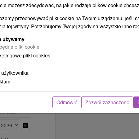
 możesz zdecydować, na jakie rodzaje plików cookie chcesz
Wybierz datę
d 309.00 zł
ożemy przechowywać pliki cookie na Twoim urządzeniu, jeśli s
ia tej witryny. Potrzebujemy Twojej zgody na wszystkie inne ro
Wybierz datę
d 309.00 zł
ych używamy
będne pliki cookie
ketingowe pliki cookies
Wybierz datę
d 309.00 zł
»
 użytkownika
eklam
Odmówić
Zezwól zaznaczone