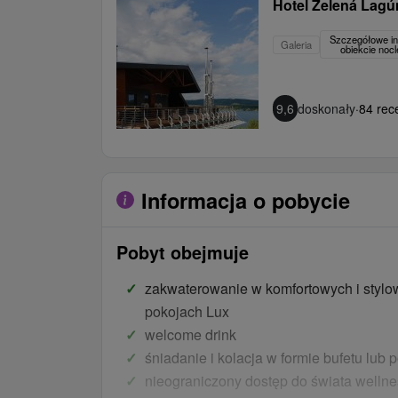
Hotel Zelená Lag
Szczegółowe in
Galeria
obiekcie no
9,6
doskonały
·
84 rece
Informacja o pobycie
Pobyt obejmuje
zakwaterowanie w komfortowych i styl
pokojach Lux
welcome drink
śniadanie i kolacja w formie bufetu lu
nieograniczony dostęp do świata wellne