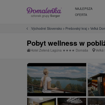
NAJLEPSZA
OFERTA
członek grupy
Sorger
Hotele na Slovacji
Východné Slovensko
Prešovský kraj
Veľká Do
Pobyt wellness w pobli
Hotel Zelená Lagúna
★
★
★
★
Domaša
Veľká