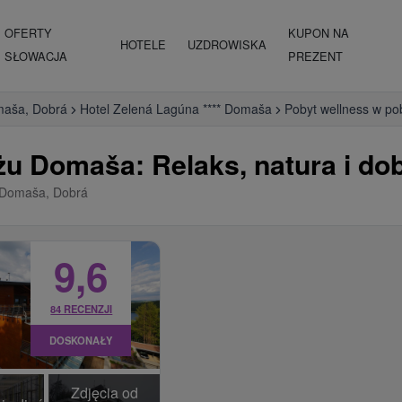
OFERTY
KUPON NA
HOTELE
UZDROWISKA
SŁOWACJA
PREZENT
maša, Dobrá
Hotel Zelená Lagúna **** Domaša
Pobyt wellness w po
żu Domaša: Relaks, natura i d
 Domaša, Dobrá
9,6
84 RECENZJI
DOSKONAŁY
Zdjęcia od