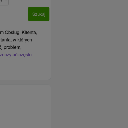
Szukaj
m Obslugi Klienta,
tania, w których
j problem,
zeczytać często