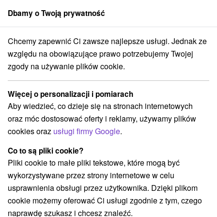
Dbamy o Twoją prywatność
członek grupy
Sorger
Chcemy zapewnić Ci zawsze najlepsze usługi. Jednak ze
ecjalne oferty na Słowacji
Pobyty z rabatem
Ondavská vrchovina
względu na obowiązujące prawo potrzebujemy Twojej
zgody na używanie plików cookie.
Pobyty z rabatem Ondavská
vrchovina
Więcej o personalizacji i pomiarach
Aby wiedzieć, co dzieje się na stronach internetowych
Kategorie
oraz móc dostosować oferty i reklamy, używamy plików
cookies oraz
usługi firmy Google
.
Wszystkie kategorie
Pobyty z rabatem
(4)
Wellness pobyty
Wyjazdy weekendowe
(6)
(5)
Co to są pliki cookie?
Romantyczne wypady
Pobyty dla seniorów
(2)
(1)
Pliki cookie to małe pliki tekstowe, które mogą być
Wakacje rodzinne
(4)
wykorzystywane przez strony internetowe w celu
usprawnienia obsługi przez użytkownika. Dzięki plikom
cookie możemy oferować Ci usługi zgodnie z tym, czego
Wybierz lokalizację lub datę
naprawdę szukasz i chcesz znaleźć.