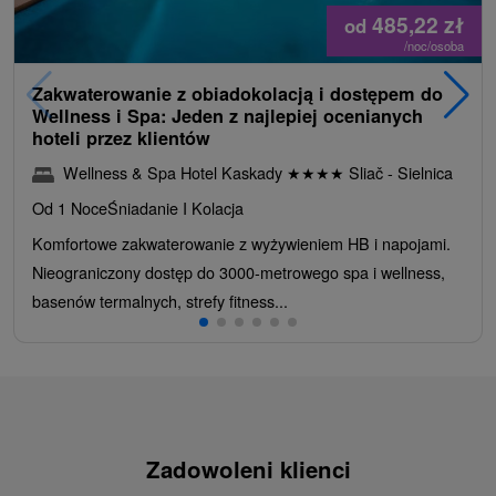
485,22
zł
od
/noc/osoba
Zakwaterowanie z obiadokolacją i dostępem do
Wellness i Spa: Jeden z najlepiej ocenianych
hoteli przez klientów
Wellness & Spa Hotel Kaskady
★
★
★
★
Sliač - Sielnica
Od 1 Noce
Śniadanie I Kolacja
Komfortowe zakwaterowanie z wyżywieniem HB i napojami.
Nieograniczony dostęp do 3000-metrowego spa i wellness,
basenów termalnych, strefy fitness...
Zadowoleni klienci