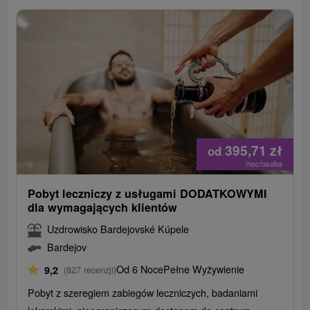
395,71
zł
od
/noc/osoba
Pobyt leczniczy z usługami DODATKOWYMI
dla wymagających klientów
Uzdrowisko Bardejovské Kúpele
Bardejov
Od 6 Noce
Pełne Wyżywienie
9,2
(827 recenzji)
Pobyt z szeregiem zabiegów leczniczych, badaniami