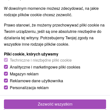
Najlepiej sprzedające
W dowolnym momencie możesz zdecydować, na jakie
rodzaje plików cookie chcesz zezwolić.
Prawo stanowi, że możemy przechowywać pliki cookie na
Wsie i miasta
Twoim urządzeniu, jeśli są one absolutnie niezbędne do
działania tej witryny. Potrzebujemy Twojej zgody na
Bardejov
(3)
Veľká Domaša, Dobrá
(1)
dla dwojga
wszystkie inne rodzaje plików cookie.
Pliki cookie, których używamy
TOP - BESTSELLERY
NAJTAŃSZE
WSZYSTKO
Techniczne i niezbędne pliki cookie
Analityczne i marketingowe pliki cookies
Magazyn reklam
Akcia
Reklamowe dane użytkownika
Personalizacja reklam
Zezwolić wszystkim