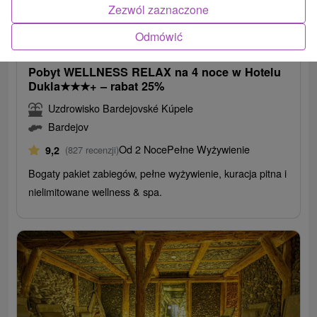
Zezwól zaznaczone
362,92
zł
od
Odmówić
/noc/osoba
Pobyt WELLNESS RELAX na 4 noce w Hotelu
Dukla
★
★
★
+ – rabat 25%
Uzdrowisko Bardejovské Kúpele
Bardejov
Od 2 Noce
Pełne Wyżywienie
9,2
(827 recenzji)
Bogaty pakiet zabiegów, pełne wyżywienie, kuracja pitna i
nielimitowane wellness & spa.