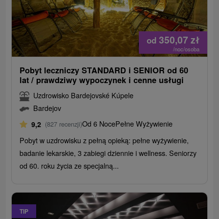
350,07
zł
od
/noc/osoba
Pobyt leczniczy STANDARD i SENIOR od 60
lat / prawdziwy wypoczynek i cenne usługi
Uzdrowisko Bardejovské Kúpele
Bardejov
Od 6 Noce
Pełne Wyżywienie
9,2
(827 recenzji)
Pobyt w uzdrowisku z pełną opieką: pełne wyżywienie,
badanie lekarskie, 3 zabiegi dziennie i wellness. Seniorzy
od 60. roku życia ze specjalną...
TIP