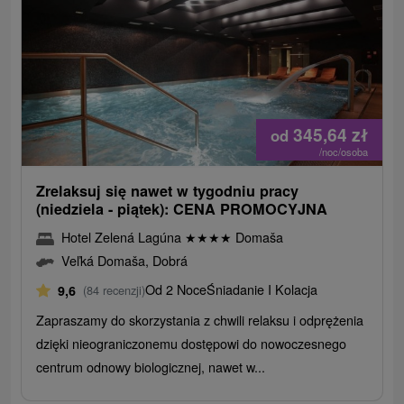
345,64
zł
od
/noc/osoba
Zrelaksuj się nawet w tygodniu pracy
(niedziela - piątek): CENA PROMOCYJNA
Hotel Zelená Lagúna
★
★
★
★
Domaša
Veľká Domaša, Dobrá
Od 2 Noce
Śniadanie I Kolacja
9,6
(84 recenzji)
Zapraszamy do skorzystania z chwili relaksu i odprężenia
dzięki nieograniczonemu dostępowi do nowoczesnego
centrum odnowy biologicznej, nawet w...