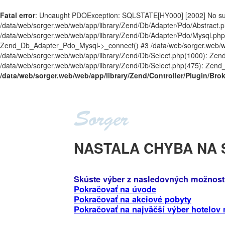
Fatal error
: Uncaught PDOException: SQLSTATE[HY000] [2002] No such 
/data/web/sorger.web/web/app/library/Zend/Db/Adapter/Pdo/Abstract.ph
/data/web/sorger.web/web/app/library/Zend/Db/Adapter/Pdo/Mysql.ph
Zend_Db_Adapter_Pdo_Mysql->_connect() #3 /data/web/sorger.web/web
/data/web/sorger.web/web/app/library/Zend/Db/Select.php(1000): Zend_D
/data/web/sorger.web/web/app/library/Zend/Db/Select.php(475): Zend_Db_
/data/web/sorger.web/web/app/library/Zend/Controller/Plugin/Bro
NASTALA CHYBA NA
Skúste výber z nasledovných možnost
Pokračovať na úvode
Pokračovať na akciové pobyty
Pokračovať na najväčší výber hotelov