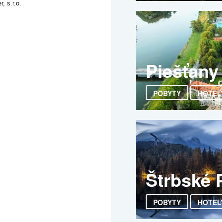
, s.r.o.
Piešťany
POBYTY
HOTEL
Štrbské 
POBYTY
HOTEL