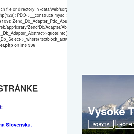
file or directory in /data/web/sorger.web/web/app/library/Zend/Db/Ad
p(128): PDO->__construct('mysql:host=loca...', 'prodsorger', '1111111
p(109): Zend_Db_Adapter_Pdo_Abstract->_connect() #2 /data/web/sorg
/app/library/Zend/Db/Adapter/Abstract.php(990): Zend_Db_Adapter_Ab
b_Adapter_Abstract->quoteInto('textblock_activ...', '/pl|right-top', N
Select->_where('textblock_activ...', '/pl|right-top', NULL, true) #6 /
ker.php
on line
336
 STRÁNKE
Vysoké T
í:
 na Slovensku.
POBYTY
HOTEL