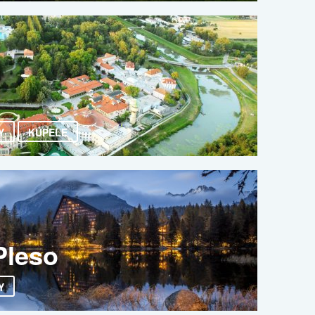
Y
KÚPELE
Pleso
Y