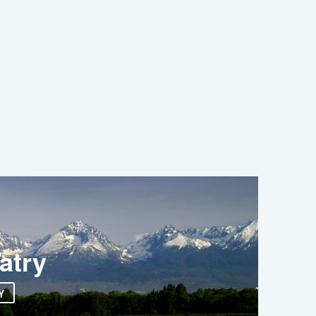
apter/Pdo/Abstract.php:128 Stack trace: #0
11111111...', Array) #1
er.web/web/app/library/Zend/Db/Adapter/Abstract.php(920):
stract->quote('/pl|right-top', NULL) #4
ULL) #5
data/web/sorger.web/web/app/library/Matj/Model.php( in
atry
Y